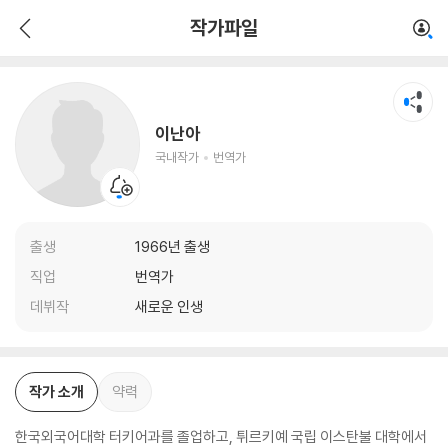
이난아
작가파일
국내작가
번역가
이난아
국내작가
번역가
출생
1966년 출생
직업
번역가
데뷔작
새로운 인생
작가 소개
약력
한국외국어대학 터키어과를 졸업하고, 튀르키예 국립 이스탄불 대학에서