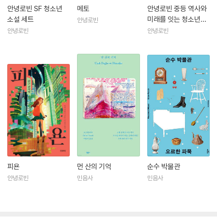
안녕로빈 SF 청소년
메토
안녕로빈 중등 역사와
소설 세트
미래를 잇는 청소년소
안녕로빈
설 세트
안녕로빈
안녕로빈
피욘
먼 산의 기억
순수 박물관
안녕로빈
민음사
민음사