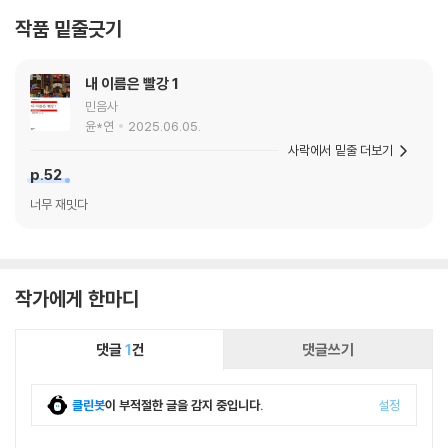
작품 밑줄긋기
내 이름은 빨강 1
민음사
윤*연
2025.06.05.
사락에서 밑줄 더보기
p.52
너무 재밋다
작가에게 한마디
댓글
1
건
댓글쓰기
클린봇
이 부적절한 글을 감지 중입니다.
설정