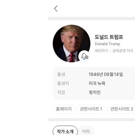
도널드 트럼프
해외작가
경제경영 저자
도널드 트럼프
Donald Trump
해외작가
경제경영 저자
출생
1946년 06월 14일
출생지
미국 뉴욕
직업
정치인
홈페이지
관련사이트 1
관련사이트 2
작가 소개
약력