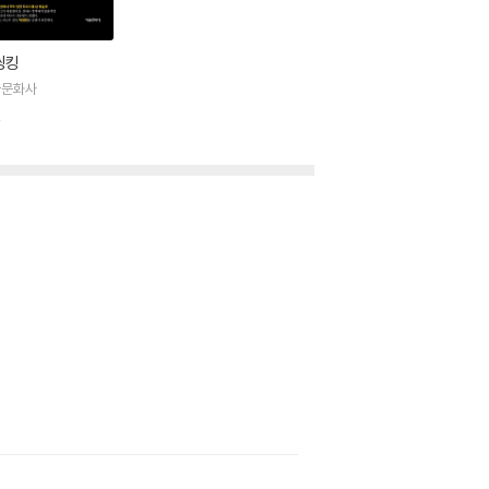
씽킹
울문화사
절