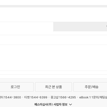
건
로그인
최근 본 상품
주문/배송
터 1544-3800
티켓 1544-6399
중고샵 1566-4295
eBook 1:1문의/채팅
예스이십사(주) 사업자 정보