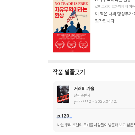
로버트 라이트하이저
저
이
이 책은 나의 행정부가
걸작입니다.
작품 밑줄긋기
거래의 기술
살림출판사
y******2
2025.04.12.
p.120
나는 우리 호텔의 로비를 사람들이 방문해 보고 싶은 