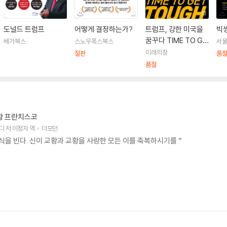
도널드 트럼프
어떻게 결정하는가?
트럼프, 강한 미국을
빅
꿈꾸다 TIME TO GE
베가북스
스노우폭스북스
서
T TOUGH
미래의창
절판
품
품절
황 프란치스코
디
저
이정자
역
더모던
식을 빈다. 신이 교황과 교황을 사랑한 모든 이를 축복하시기를.”