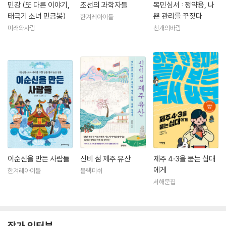
민강 (또 다른 이야기,
조선의 과학자들
목민심서 : 정약용, 나
태극기 소녀 민금봉)
쁜 관리를 꾸짖다
한겨레아이들
미래와사람
천개의바람
이순신을 만든 사람들
신비 섬 제주 유산
제주 4·3을 묻는 십대
에게
한겨레아이들
블랙피쉬
서해문집
작가 인터뷰