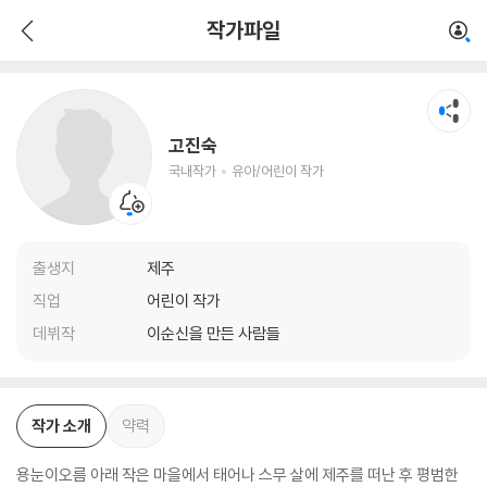
고진숙
작가파일
국내작가
유아/어린이 작가
고진숙
국내작가
유아/어린이 작가
출생지
제주
직업
어린이 작가
데뷔작
이순신을 만든 사람들
작가 소개
약력
용눈이오름 아래 작은 마을에서 태어나 스무 살에 제주를 떠난 후 평범한