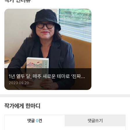
1년 열두 달, 매주 새로운 테마로 ‘진짜
제주’를 만나다!
2023.09.20.
작가에게 한마디
댓글
0
건
댓글쓰기