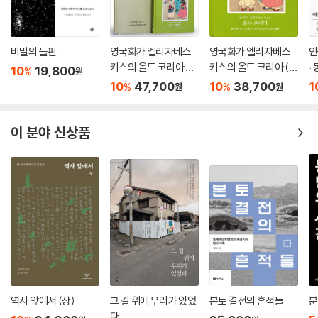
비밀의 들판
영국화가 엘리자베스
영국화가 엘리자베스
안
키스의 올드 코리아 세
키스의 올드 코리아 (완
:
10
19,800
%
원
트(완전 복원판 + 원서
전 복원판)
10
47,700
10
38,700
1
%
%
원
원
복원판)
이 분야 신상품
역사 앞에서 (상)
그 길 위에 우리가 있었
본토 결전의 흔적들
분
다