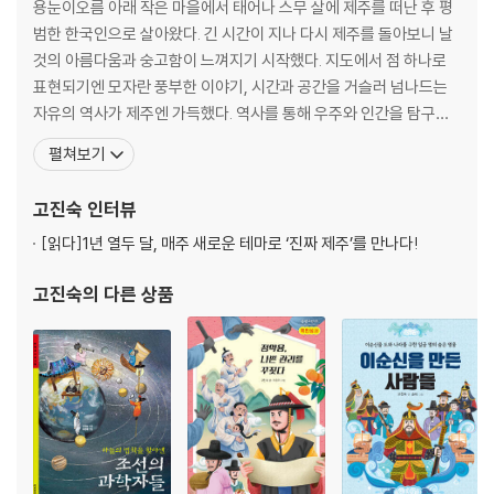
1. 탁월한 광고감각_76 | 2. 기사회생 활명수_79 | 3. 황금알을 낳는 거위
용눈이오름 아래 작은 마을에서 태어나 스무 살에 제주를 떠난 후 평
_83 | 4. 부채표의 탄생_86 | 5. 또 하나의 기네스 기록_90 | 6. 고유명
범한 한국인으로 살아왔다. 긴 시간이 지나 다시 제주를 돌아보니 날
사가 된 활명수_97 | 7. 신화의 탄생_100
것의 아름다움과 숭고함이 느껴지기 시작했다. 지도에서 점 하나로
표현되기엔 모자란 풍부한 이야기, 시간과 공간을 거슬러 넘나드는
제4부 피의 맹세를 지키다_107
자유의 역사가 제주엔 가득했다. 역사를 통해 우주와 인간을 탐구하
1. 대동청년단 가입_108 | 2. 대동청년단_113 | 3. 교육사업에 헌신_117 |
고 이야기를 찾아 나서는 글꾼의 삶에 이보다 더한 축복은 없을 것이
펼쳐보기
4. 소의 학교를 위한 민강의 분투기_123 | 5. 조선약학교의 설립에 앞장서
다. 《이순신을 만든 사람들》을 시작으로 《문익점과 정천익》, 《청소년
다_127
을 위한 제주 4.3》, 《제주 4.3을 묻는 10대에게》, 《신비 섬 제주 유
고진숙
인터뷰
산》으로 이어지는 역사 이야기를 써 왔고
제5부 한성정부수립과 임시정부활동_133
[읽다]
1년 열두 달, 매주 새로운 테마로 ‘진짜 제주’를 만나다!
1. 3.1만세운동을 돕다_134 | 2. 비밀독립운동본부 참여_136 | 3. 13도
고진숙
의 다른 상품
대표자 회의_139 | 4. 한성임시정부_143 | 5. 국민대회 준비_151 | 6. 한
성정부에서 대한민 국임시정부로_156 | 7. 은밀하게 위대하게_158
제6부 폭풍우 속으로_165
1. 거대한 폭풍우의 시작_166 | 2. 경성연통부_170 | 3. 제2차 독립시위
운동_180 | 4. 대동단_187 | 5. 이강공 망명준비_192 | 6. 조선민족대동
단사건_199