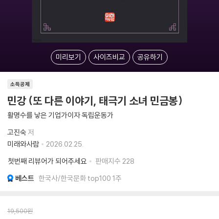
미리보기
사이즈비교
공유하기
소득공제
민강 (또 다른 이야기, 태극기 소녀 민금봉)
활명수를 낳은 기업가이자 독립운동가
고진숙
저
미래와사람
2026.02.25.
첫번째 리뷰어가 되어주세요
판매지수
228
베스트
한국사/한국문화 top100 1주
19,500
원