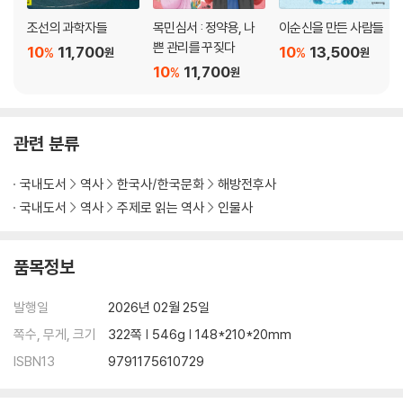
제7부 시련속에서_205
조선의 과학자들
목민심서 : 정약용, 나
이순신을 만든 사람들
1. 소비조합운동_206 | 2. 항저우 생활_214 | 3. 귀국 후 사회활동_222 |
쁜 관리를 꾸짖다
10
11,700
10
13,500
%
%
4. 별이 지다_227
원
원
10
11,700
%
원
주_236
민금봉 연표_256
침묵하지 않았던 여학생_258
관련 분류
1. 이화여고보 학생이 되다_261 | 2. 서울생활_265 | 3. 광주학생사건이
벌어 지다_270 | 4. 뭐라도 해 보자_277 | 5. 태극기를 만들다_284 | 6.
국내도서
역사
한국사/한국문화
해방전후사
서울여학생 만세시위_291 | 7. 검거_299 | 8. 무궁화 수를 놓는 마음_30
국내도서
역사
주제로 읽는 역사
인물사
7
주_317
품목정보
발행일
2026년 02월 25일
쪽수, 무게, 크기
322쪽 | 546g | 148*210*20mm
ISBN13
9791175610729