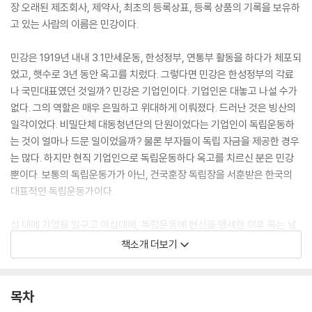
장 오래된 제조회사, 제약사, 최초의 등록상표, 등록 상품의 기록을 보유하
고 있는 사람의 이름은 민강이다.
민강은 1919년 내내 3.1만세운동, 한성정부, 연통부 활동을 하다가 체포되
었고, 햇수로 3년 동안 옥고를 치렀다. 그렇다면 민강은 한성정부의 각료
나 국민대표였던 것일까? 민강은 기업인이다. 기업인은 대놓고 나설 수가
없다. 그의 역할은 매우 은밀하고 위대하게 이뤄졌다. 드러난 것은 빙산의
일각이었다. 비밀단체 대동청년단의 단원이었다는 기업인이 독립운동하
는 것이 얼마나 드문 일이었을까? 물론 부자들이 독립 자금을 제공한 경우
는 많다. 하지만 현직 기업인으로 독립운동하다 옥고를 치르신 분은 민강
뿐이다. 보통의 독립운동가가 아닌, 건국훈장 독립장을 서훈받은 한국의
대표적인 독립운동가이다.
십 대에 기업을 일구고 이십대에, 독립운동에 헌신을 맹세한 이후 죽는 날
까지 사회와 민족을 위해 헌신했던 놀랄만한 인물에 대해 이제 우리는 알
책소개 더보기
고 기억해야 하지 않을까? 독립운동은 못 해도 독립운동을 한 이들의 헌신
은 기억해야 하지 않을까?
목차