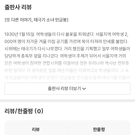
출판사 리뷰
[또 다른 이야기, 태극기 소녀 민금봉]
1930년 1월 15일. 여학생들이 다시 불꽃을 피워냈다. 서울지역 여학생 2,
000여 명이 차가운 겨울 아침 공기를 가르며 목이 터져라 만세를 불렀다.
시위에는 태극기가 다시 나부꼈다. 거리 행진을 기획했고 일부 여학생들이
당당하게 총독부 앞을 지나갔다. 여학생이 주체가 되어서 서울지역 거의
모든 여학생이 참여한 연합시위를 이끌어낸 것은 우리나라 역사상 전무후
무한 일이다. 이 경이로운 일을 해낸 이들은 이화여고보 학생들이다. 그 속
에 민금봉이란 여학생이 있었다. 민금봉은 친구들과 함께 태극기를 만들어
흔들며 외쳤다.
출판사 리뷰 더보기
"대한독립만세, 광주학생만세, 피압박민족만세'
리뷰/한줄평
0
너무도 당연한 일을 하느라 닥쳐올 운명 따위는 생각하지 않고 태극기를
만들어 친구들에게 나눠주고 흔들며 목청껏 구호를 외쳤다. 그로 인해 옥
고를 겪고, 삶이 변했을지라도 그것은 어쩔 수 없었다. 아마 우리 모두가 그
리뷰
한줄평