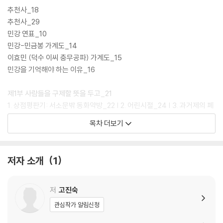
추천사_18
추천사_29
민강 연표_10
민강-민금봉 가계도_14
이효민 (덕수 이씨 충무공파) 가계도_15
민강을 기억해야 하는 이유_16
제1부 사람들을 구제할 뜻을 두고_21
1. 상점평판기: 서소문밖 동화약방_22 | 2. 어린시절_24 | 3. 과거제의 폐
지_26 | 4. 궁중비책의 발견_29 | 5. 사람을 구하는 약_32 | 6. 개화기세
목차 더보기
대_35
제2부 창업과 성공_39
저자 소개
1
1. 서양의 새로운 방법 도입_40 | 2. 동화약방의 설립_44 | 3. 서소문밖
차동 민궁_49 | 4. 경영일선에 나서다_57 | 5. 날개를 단 활명수_62 | 6.
결혼_70
저
고진숙
관심작가 알림신청
제3부 신화의 탄생_75