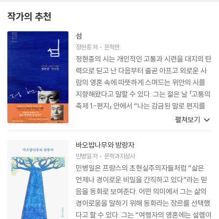
작가의 추천
섬
정현종
저
문학판
정현종의 시는 개인적인 고통과 시련을 대지의 탄
력으로 딛고 난 다음부터 줄곧 아프고 외로운 사
람의 영혼 속에 따뜻하게 스며드는 위안의 시를
지향해왔다고 말할 수 있다. 그는 젊은 날 「고통의
축제 1-편지」 안에서 “나는 감금된 말로 편지를
쓰고 싶어 하는 사람이 아닙니다”, 여기서 “나는
펼쳐보기
감금될 수 없는 말”이란 그야말로 그 어떤 강제적
수단으로도 포획되지 않는 모든 자유로운 언어를
바오밥나무와 방랑자
가리키는 것이지만, 동시에 고통의 축제를 통해
민병일
저
문학과지성사
서 “우리는 행복하다”고 말할 수 있는 연금술의
민병일은 프랑스의 초현실주의자들처럼 “삶은
언어를 가리키는 것이기도 하다. 시인은 개인적인
언제나 경이로운 비밀을 간직하고 있다”라는 믿
고통을 넘어서서 비상의 의지를 지속적으로 꿈꾸
음을 동화로 보여준다. 어떤 의미에서 그는 삶의
다가 어느새 모든 “아픈 사람의 외로움을” 위로
경이로움을 말하기 위해 동화라는 장르를 선택했
하고, 아픈 영혼에서 혹은 남루하고 비참한 현실
다고 할 수 있다. 그는 “여행자의 영혼에는 설렘이