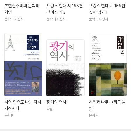
초현실주의와 문학의
프랑스 현대 시 155편
프랑스 현대 시 155편
혁명
깊이 읽기 2
깊이 읽기 1
문학과지성사
문학과지성사
문학과지성사
시의 힘으로 나는 다시
광기의 역사
시인과 나무 그리고 불
시작한다
빛
나남
문학판
문학판