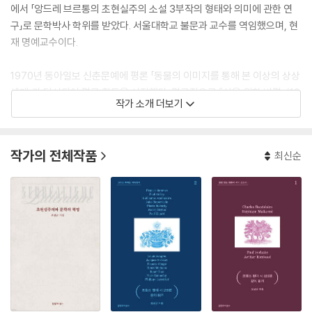
에서 「앙드레 브르통의 초현실주의 소설 3부작의 형태와 의미에 관한 연
구」로 문학박사 학위를 받았다. 서울대학교 불문과 교수를 역임했으며, 현
재 명예교수이다.
1970년 동아일보 신춘문예에 평론 「동물의 이미지를 통해 본 이상의 상상
세계」가 당선되어 평론 활동을 시작했다. 평론집으로 『삶을 위한 비평』(19
작가 소개 더보기
78), 『현실의 논리와 비평』(1994), 『그리움으로 짓는 문학의 집』(200
0), 『문학의 숲에서 느리게 걷기』(2003), 『위기와 희망』(2011) 등이, 연
구서로 『프랑스어 문학과 현대성의 인식』(2007), 『미셸 푸코와 현대성』
작가의 전체작품
최신순
(2013), 『프랑스 현대 시 155편 깊이 읽기』(전2권, 2023) 등이 있다. 번
역서로는 프레베르 시집 『장례식에 가는 달팽이들의 노래』(2017), 프랑
스 현대 시를 모은 『시의 힘으로 나는 다시 시작한다』(2020), 앙드레 브르
통의 소설 『나자』(2008), 그리고 미셸 푸코의 『감시와 처벌』(1994), 『육
체의 고백』(2019) 등이 있다.
현대문학상, 대산문학상, 팔봉비평문학상, 우호학술상, 대한민국학술원
상, 수당상을 수상했다.