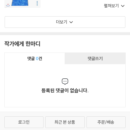
에서 ‘광휘’를 발견하는 시를 쓰게 된 것이다. 우리
란 울림판이 있다”라고 말한다. 여행길에서 삶의
펼쳐보기
는 그의 시를 읽으면서 위안의 힘을 발견하고, 자
사소한 억압으로부터 해방된 사람들은 ‘마음의 빗
유의 숨결을 호흡할 수 있고 날아오를 수 있는 비
장을 해제’함으로써, ‘도처에 출몰하는 차라투스
더보기
상의 의지를 느끼게 된다. 아니, 그의 시는 우리를
트라’를 만날 수 있다는 것이 민병일의 여행 철학
날아오르게 한다. 날아오르려는 우리의 등 뒤에서
이다. 『바오밥나무와 방랑자』를 읽는 독자들은 재
시인의 목소리가 들리는 듯하다. 모두 날자, 행복
미뿐 아니라 삶에 대한 새로운 발견의 기쁨을 경
작가에게 한마디
한 영혼들이여, 라고.
험할 수 있을 것이다.
댓글
0
건
댓글쓰기
등록된 댓글이 없습니다.
로그인
최근 본 상품
주문/배송