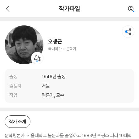
오생근
작가파일
국내작가
문학가
오생근
국내작가
문학가
출생
1946년 출생
출생지
서울
직업
평론가, 교수
작가 소개
문학평론가. 서울대학교 불문과를 졸업하고 1983년 프랑스 파리 10대학