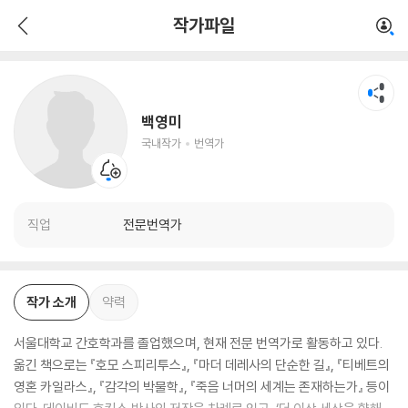
백영미
작가파일
국내작가
번역가
백영미
국내작가
번역가
직업
전문번역가
작가 소개
약력
서울대학교 간호학과를 졸업했으며, 현재 전문 번역가로 활동하고 있다.
옮긴 책으로는 『호모 스피리투스』, 『마더 데레사의 단순한 길』, 『티베트의
영혼 카일라스』, 『감각의 박물학』, 『죽음 너머의 세계는 존재하는가』 등이