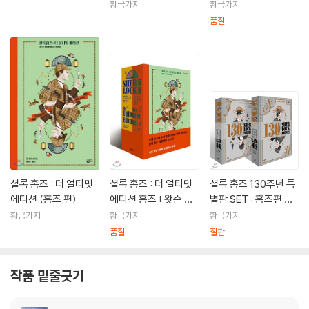
세트
황금가지
황금가지
품절
셜록 홈즈 : 더 얼티밋
셜록 홈즈 : 더 얼티밋
셜록 홈즈 130주년 특
에디션 (홈즈 편)
에디션 홈즈+왓슨 편
별판 SET : 홈즈편 +
세트
왓슨편
황금가지
황금가지
황금가지
품절
절판
작품 밑줄긋기