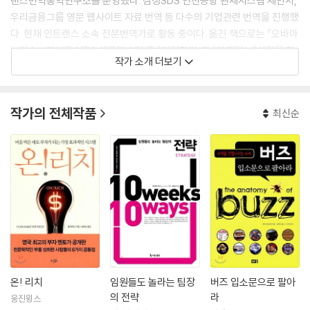
랜스번역통역연구소를 운영했다. 삼성SDS 인천공항 관제시스템 제안서,
우리금융그룹 영문 웹사이트 자료 번역 등 다수의 기업관련 번역을 진행했
다. 현재 인트랜스 소속 전문번역가로 활동 중이다. 옮긴 책으로는 『오바마
노믹스』, 하버드 MBA 셀프마스터 중 『기업창업』과 『마케팅』, 『시장을 창
작가 소개 더보기
조한 기업들』, 『중소기업에서 대기업까지 전략을 재점검하라』(공역), 『팀
장에서 CEO까지 전략을 재점검하라』,『임원들도 놀라는 팀장의 전략』등
이 있다.
작가의 전체작품
최신순
온! 리치
임원들도 놀라는 팀장
버즈 입소문으로 팔아
의 전략
라
웅진윙스