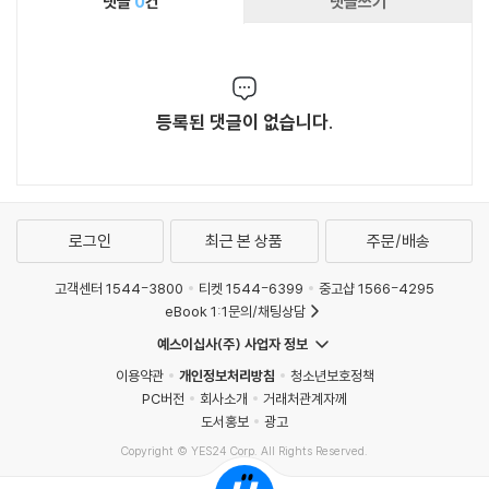
댓글
0
건
댓글쓰기
등록된 댓글이 없습니다.
로그인
최근 본 상품
주문/배송
고객센터 1544-3800
티켓 1544-6399
중고샵 1566-4295
eBook 1:1문의/채팅상담
예스이십사(주) 사업자 정보
이용약관
개인정보처리방침
청소년보호정책
PC버전
회사소개
거래처관계자께
도서홍보
광고
Copyright © YES24 Corp. All Rights Reserved.
MATOM6