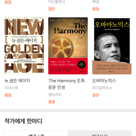
더난출판사
해냄
품절
절판
품절
뉴 골든 에이지
The Harmony 조화
오바마노믹스
로운 인생
리더스북
위즈덤하우스
엘도라도
품절
절판
품절
작가에게 한마디