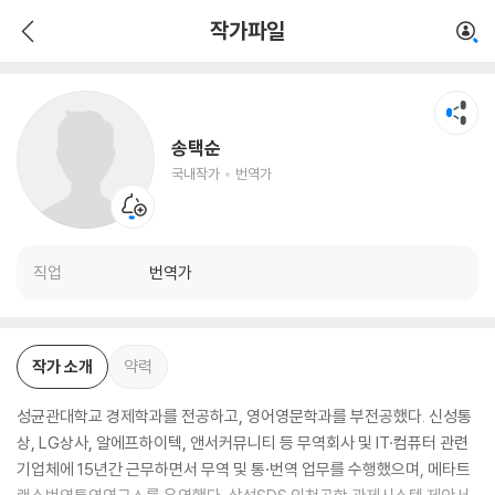
송택순
작가파일
국내작가
번역가
송택순
국내작가
번역가
직업
번역가
작가 소개
약력
성균관대학교 경제학과를 전공하고, 영어영문학과를 부전공했다. 신성통
상, LG상사, 알에프하이텍, 앤서커뮤니티 등 무역회사 및 IT·컴퓨터 관련
기업체에 15년간 근무하면서 무역 및 통·번역 업무를 수행했으며, 메타트