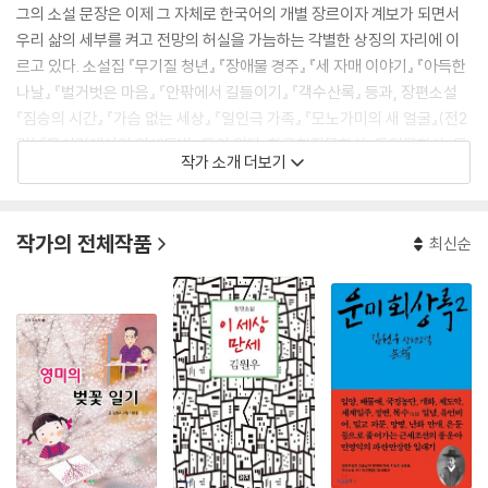
그의 소설 문장은 이제 그 자체로 한국어의 개별 장르이자 계보가 되면서
우리 삶의 세부를 켜고 전망의 허실을 가늠하는 각별한 상징의 자리에 이
르고 있다. 소설집 『무기질 청년』 『장애물 경주』 『세 자매 이야기』 『아득한
나날』 『벌거벗은 마음』 『안팎에서 길들이기』 『객수산록』 등과, 장편소설
『짐승의 시간』 『가슴 없는 세상』 『일인극 가족』 『모노가미의 새 얼굴』(전2
권) 『모서리에서의 인생독법』 등이 있다. 한국창작문학상, 동인문학상, 동
작가 소개 더보기
서문학상, 대산문학상을 수상했다.
작가의 전체작품
최신순