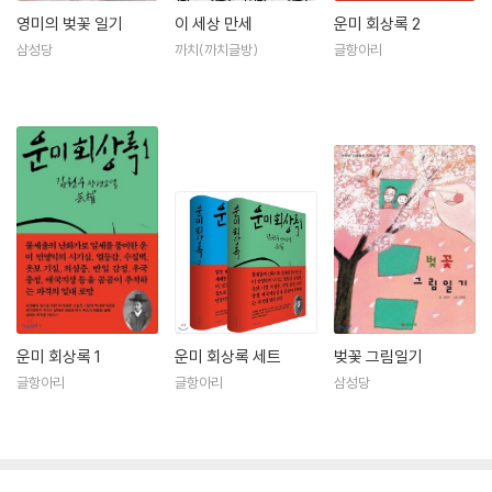
영미의 벚꽃 일기
이 세상 만세
운미 회상록 2
삼성당
까치(까치글방)
글항아리
운미 회상록 1
운미 회상록 세트
벚꽃 그림일기
글항아리
글항아리
삼성당