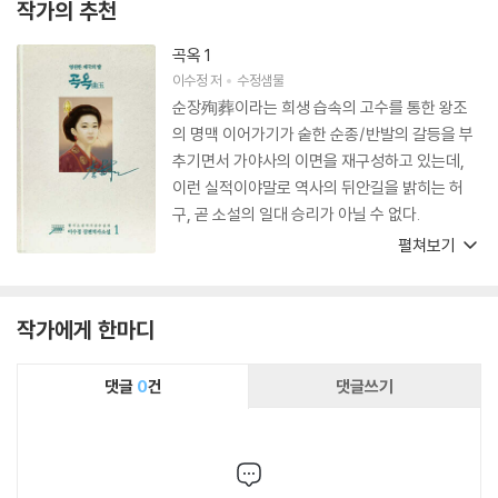
작가의 추천
곡옥 1
이수정
저
수정샘물
순장殉葬이라는 희생 습속의 고수를 통한 왕조
의 명맥 이어가기가 숱한 순종/반발의 갈등을 부
추기면서 가야사의 이면을 재구성하고 있는데,
이런 실적이야말로 역사의 뒤안길을 밝히는 허
구, 곧 소설의 일대 승리가 아닐 수 없다.
펼쳐보기
작가에게 한마디
댓글
0
건
댓글쓰기