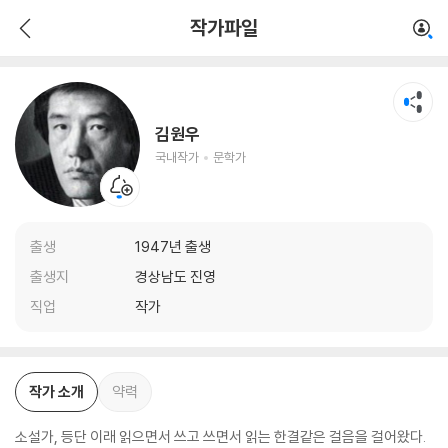
김원우
작가파일
국내작가
문학가
김원우
국내작가
문학가
출생
1947년 출생
출생지
경상남도 진영
직업
작가
작가 소개
약력
소설가, 등단 이래 읽으면서 쓰고 쓰면서 읽는 한결같은 걸음을 걸어왔다.