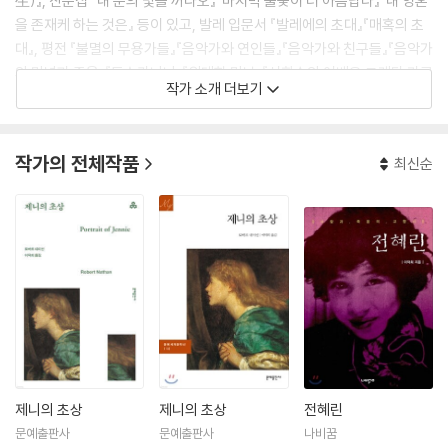
生)』, 산문집 『내 눈의 빛을 꺼다오』『마지막 불꽃이 더 아름답다』『내 영혼
을 존재케 하는 것은』 등이 있고, 발레 입문서 『발레에의 초대』『매혹의 초
대』, 평전 『불멸의 무용가들』『음악가와 연인들』『음악가와 친구들』『음악가
의 만년과 죽음』『토스카니니』『위대한 만남』『신화속의 여배우 그레타 가르
작가 소개 더보기
보』『전혜린』『세기의 걸작 오페라를 찾아서』, 음악산문 『음악혼의 광맥을
찾아서』『불멸의 명연주가들』『천재들의 불화사건』, 편역서 『베토벤 이야
기』, 브로니슬라바 니진스카의 『나의 오빠 니진스키』, 역서로 프리드리히
작가의 전체작품
최신순
니체의 유저(遺著) 『니체, 최후의 고백』, 알프레드 아인슈타인의 『음악에
세이』, 바슬라프 니진스키의 『니진스키, 영혼의 절규』, 에바 르 갈리엔느의
『무대의 마술사 두제』, 베르나르 가보티의 『쇼팽-하늘로 가는 피아노 소
리』, 리처드 바크의 『갈매기의 꿈』, 로버트 네이선의 『제니의 초상』, 칼릴
지브란의 『부러진 날개』 등이 있다.
제니의 초상
제니의 초상
전혜린
문예출판사
문예출판사
나비꿈