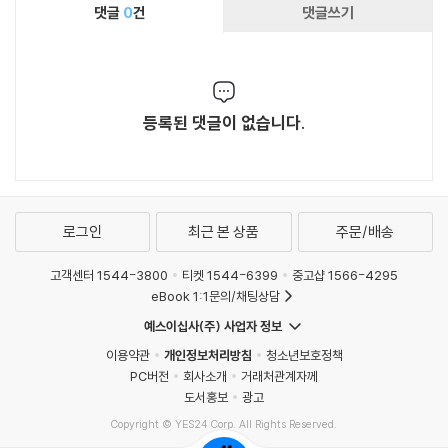
댓글
0
건
댓글쓰기
등록된 댓글이 없습니다.
로그인
최근 본 상품
주문/배송
고객센터 1544-3800
티켓 1544-6399
중고샵 1566-4295
eBook 1:1문의/채팅상담
예스이십사(주) 사업자 정보
이용약관
개인정보처리방침
청소년보호정책
PC버전
회사소개
거래처관계자께
도서홍보
광고
Copyright © YES24 Corp. All Rights Reserved.
MATOM5