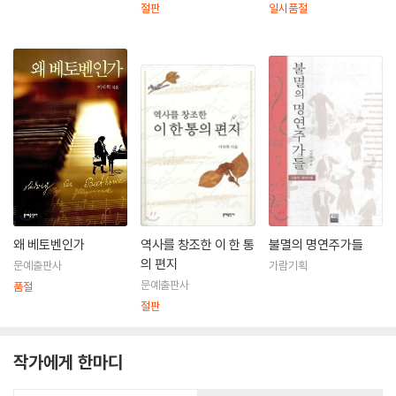
절판
일시품절
왜 베토벤인가
역사를 창조한 이 한 통
불멸의 명연주가들
의 편지
문예출판사
가람기획
문예출판사
품절
절판
작가에게 한마디