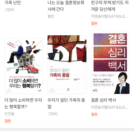
가족 난민
나는 오늘 결혼정보회
친구의 부케 받기도 지
사에 간다
겨운 당신에게
그린비
월인
이덴슬리벨(EAT&SLEEP
WELL)
절판
더 많이 소비하면 우리
우리가 알던 가족의 종
결혼 심리 백서
는 행복할까?
말
이덴슬리벨(EAT&SLEEP
WELL)
뜨인돌
그린비
절판
절판