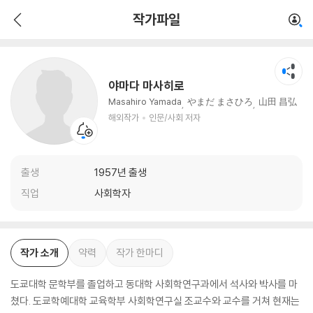
야마다 마사히로
작가파일
해외작가
인문/사회 저자
야마다 마사히로
Masahiro Yamada
やまだ まさひろ
山田 昌弘
해외작가
인문/사회 저자
출생
1957년 출생
직업
사회학자
작가 소개
약력
작가 한마디
도쿄대학 문학부를 졸업하고 동대학 사회학연구과에서 석사와 박사를 마
쳤다. 도쿄학예대학 교육학부 사회학연구실 조교수와 교수를 거쳐 현재는