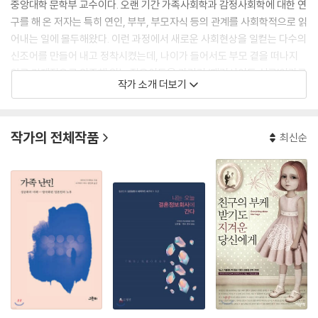
중앙대학 문학부 교수이다. 오랜 기간 가족사회학과 감정사회학에 대한 연
구를 해 온 저자는 특히 연인, 부부, 부모자식 등의 관계를 사회학적으로 읽
어내는 일에 몰두해왔다. 이런 과정에서 새로운 사회현상을 일컫는 다수의
신조어를 만들어 내고 정착시켰는데, 나이가 들어서도 부모 곁을 떠나지
않고 경제적으로 의존해 있는 젊은이들을 가리켜 ‘패러사이트 싱글’이라고
작가 소개 더보기
부르기 시작한 최초의 사회학자이며 사회의 양극화 현상을 나타내기 위해
사용한 ‘격차사회’라는 단어 역시 일반적인 용어로 정착되었다. 우리나라
에 소개된 번역서로 『패러사이트 싱글의 시대』(2004년) 등이 있다. 내각
작가의 전체작품
최신순
부 국민생활심의회 위원, 도쿄 아동복지심의회 위원을 역임했다.