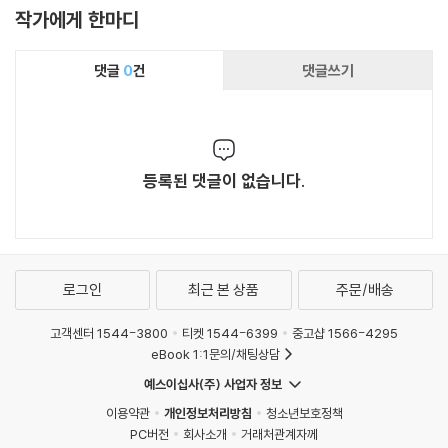
작가에게 한마디
댓글
0
건
댓글쓰기
등록된 댓글이 없습니다.
로그인
최근 본 상품
주문/배송
고객센터 1544-3800
티켓 1544-6399
중고샵 1566-4295
eBook 1:1문의/채팅상담
예스이십사(주) 사업자 정보
이용약관
개인정보처리방침
청소년보호정책
PC버전
회사소개
거래처관계자께