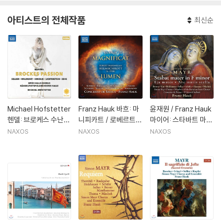
아티스트의 전체작품
최신순
Michael Hofstetter
Franz Hauk 바흐: 마
윤재원 / Franz Hauk
헨델: 브로케스 수난곡
니피카트 / 로베르트
마이어: 스타바트 마테
(Handel: Brockes P
헬름슈로트: 루멘 (Ba
르, 아베 마리스 스텔
NAXOS
NAXOS
NAXOS
assion)
ch: Magnificat / Ro
라, 에야 마테르 - 비르
bert Helmschrott:
투오지 이탈리아니, 콘
Lumen)
체르토 드 바수스, 프
란츠 하우크 (Johann
Simon Mayr: Staba
t Mater, Ave Maris
Stella, Eja Mater)