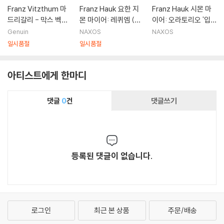
Franz Vitzthum 마
Franz Hauk 요한 지
Franz Hauk 시몬 마
드리갈리 - 막스 벡쉐
몬 마이어: 레퀴엠 (Si
이어: 오라토리오 '입
퍼: 보컬 작품집 (Mad
mon Mayr: Requie
다의 희생 제물' (Sim
Genuin
NAXOS
NAXOS
rigali - Max Becksc
m)
on Mayr: Sacred Or
일시품절
일시품절
hafer: Vocal Music)
atorio 'Il Sagifizio Di
프란츠 비츠툼, 앙상블
Jefte')
아티스트에게 한마디
슈팀베르크, 앙상블 일
카프리치오
댓글
0
건
댓글쓰기
등록된 댓글이 없습니다.
로그인
최근 본 상품
주문/배송