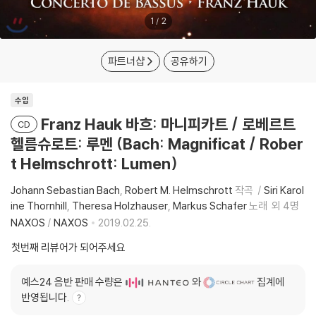
1
/
2
파트너샵
공유하기
수입
Franz Hauk 바흐: 마니피카트 / 로베르트
CD
헬름슈로트: 루멘 (Bach: Magnificat / Rober
t Helmschrott: Lumen)
Johann Sebastian Bach
Robert M. Helmschrott
작곡
Siri Karol
ine Thornhill
Theresa Holzhauser
Markus Schafer
노래
외 4명
NAXOS
/
NAXOS
2019.02.25.
첫번째 리뷰어가 되어주세요
예스24 음반 판매 수량은
와
집계에
반영됩니다.