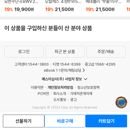
요한수난곡 BWV 245
모랄레스: 4성부와 5
베네볼리: ‘부활 미사’,
카
(Bach: St. John Pass
성부 미사 ‘무장한 사
‘성령강림 미사’ (Bene
‘
19
19,900
19
21,500
19
21,500
1
%
%
%
원
원
원
ion, BWV 245)
람’, 마니피카트 (Moral
voli: Missae Angelus
장
es: L'homme arme
Domini & Dum Com
a:
Masses)
plerentur)
Ha
이 상품을 구입하신 분들이 산 분야 상품
h
ol
로그인
최근 본 상품
주문/배송
고객센터 1544-3800
티켓 1544-6399
중고샵 1566-4295
eBook 1:1문의/채팅상담
예스이십사(주) 사업자 정보
이용약관
개인정보처리방침
청소년보호정책
PC버전
회사소개
거래처관계자께
도서홍보
광고
Copyright © YES24 Corp. All Rights Reserved.
MATOM12
선물하기
바로구매
카트담기