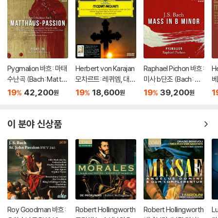
Pygmalion 바흐: 마태
Herbert von Karajan
Raphael Pichon 바흐:
He
수난곡 (Bach: Matth
모차르트: 레퀴엠, 대관
미사 b단조 (Bach: Ma
베
aus-Passion BWV2
식 미사 (Mozart: Req
ss in b minor, BWV 2
M
19
42,200
19
18,600
19
39,200
1
%
%
%
원
원
원
44)
uiem)
32)
[
이 분야 신상품
Roy Goodman 바흐:
Robert Hollingworth
Robert Hollingworth
L