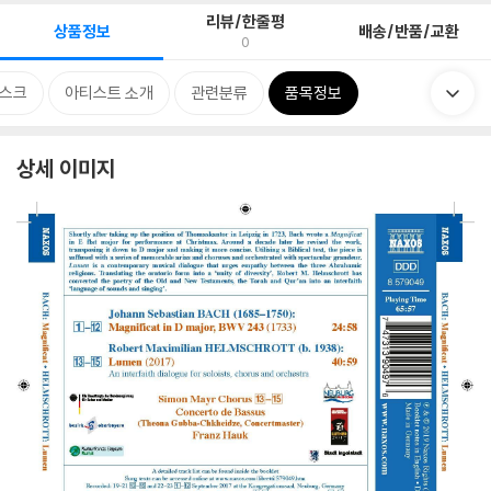
리뷰/한줄평
상품정보
배송/반품/교환
0
스크
아티스트 소개
관련분류
품목정보
상세 이미지