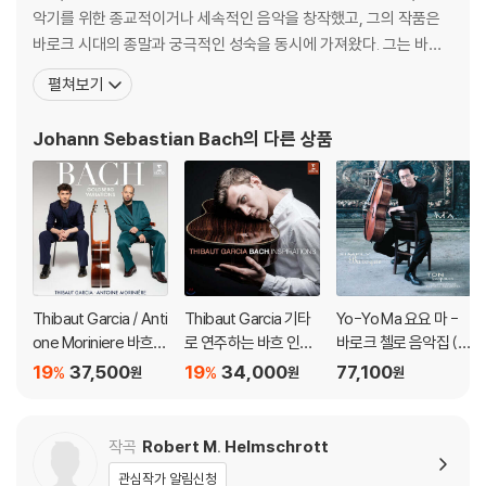
악기를 위한 종교적이거나 세속적인 음악을 창작했고, 그의 작품은
바로크 시대의 종말과 궁극적인 성숙을 동시에 가져왔다. 그는 바로
크 시대의 최후에 위치하는 대가로서, 일반적인 작품은 독일음악의
펼쳐보기
전통에 깊이 뿌리박고 있을 뿐 아니라, 그 위에 이탈리아나 프랑스의
양식을 채택하고 그것들을 융합하여 독자적 개성적인 음악을 창조하
Johann Sebastian Bach
의 다른 상품
였다. 종교적 작품은 기존 구교 음
Thibaut Garcia / Anti
Thibaut Garcia 기타
Yo-Yo Ma 요요 마 -
one Moriniere 바흐:
로 연주하는 바흐 인스
바로크 첼로 음악집 (Si
골드베르크 변주곡 (B
퍼레이션 (Bach Inspir
mply Baroque) [청록
19
37,500
19
34,000
77,100
%
%
원
원
원
ach: Goldberg Variat
ations) [UHQCD]
컬러 2LP]
ions) [SACD Hybrid]
작곡
Robert M. Helmschrott
관심작가 알림신청