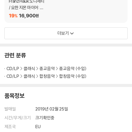
Franz Hauk 도니제티
/ 요한 지몬 마이어: 미
사 글로리아와 크레도
19
16,900
%
원
D장조 (Donizetti / Jo
hann Simon Mayr: M
더보기
essa di Gloria & Cre
do in D)
관련 분류
CD/LP
클래식
종교음악
종교음악 (수입)
CD/LP
클래식
합창음악
합창음악 (수입)
품목정보
발매일
2019년 02월 25일
시간/무게/크기
크기확인중
제조국
EU