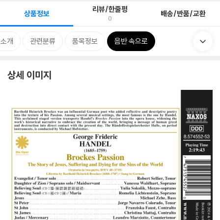
리뷰/한줄평
상품정보
배송/반품/교환
0
 소개
관련분류
품목정보
음반 속으로
상세 이미지