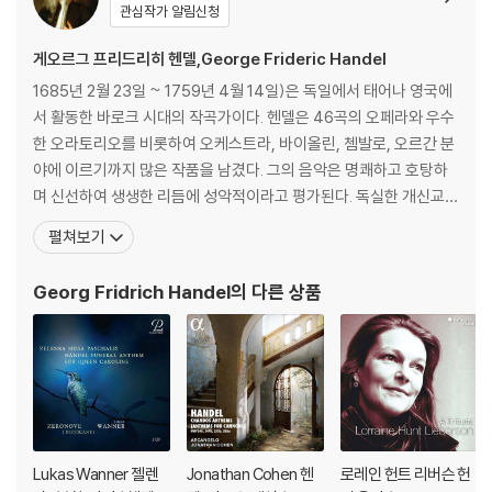
관심작가 알림신청
게오르그 프리드리히 헨델,George Frideric Handel
1685년 2월 23일 ~ 1759년 4월 14일)은 독일에서 태어나 영국에
서 활동한 바로크 시대의 작곡가이다. 헨델은 46곡의 오페라와 우수
한 오라토리오를 비롯하여 오케스트라, 바이올린, 쳄발로, 오르간 분
야에 이르기까지 많은 작품을 남겼다. 그의 음악은 명쾌하고 호탕하
며 신선하여 생생한 리듬에 성악적이라고 평가된다. 독실한 개신교
(루터교) 신자인 헨델의 대표적인 교회음악은 《메시아(Messiah)》
펼쳐보기
로서 당시 영어 번역 성경인 킹 제임스 성경의 구절에 곡을 붙인 오라
토리오이다. 헨델은 프로이센의 할레(현재는 독일 영토)에서 태어났
Georg Fridrich Handel
의 다른 상품
다. 함부르크, 피렌체 등지에서 활동하다 1
Lukas Wanner 젤렌
Jonathan Cohen 헨
로레인 헌트 리버슨 헌