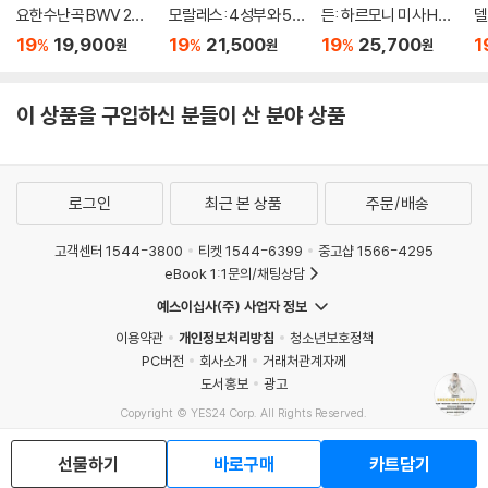
요한수난곡 BWV 245
모랄레스: 4성부와 5
든: 하르모니 미사 Ho
델
(Bach: St. John Pass
성부 미사 ‘무장한 사
b. XXII:14 (Haydn: Ha
e
19
19,900
19
21,500
19
25,700
1
%
%
%
원
원
원
ion, BWV 245)
람’, 마니피카트 (Moral
rmoniemesse Nr.7
m
es: L'homme arme
& 14)
a
Masses)
이 상품을 구입하신 분들이 산 분야 상품
로그인
최근 본 상품
주문/배송
고객센터 1544-3800
티켓 1544-6399
중고샵 1566-4295
eBook 1:1문의/채팅상담
예스이십사(주) 사업자 정보
이용약관
개인정보처리방침
청소년보호정책
PC버전
회사소개
거래처관계자께
도서홍보
광고
Copyright © YES24 Corp. All Rights Reserved.
MATOM12
선물하기
바로구매
카트담기