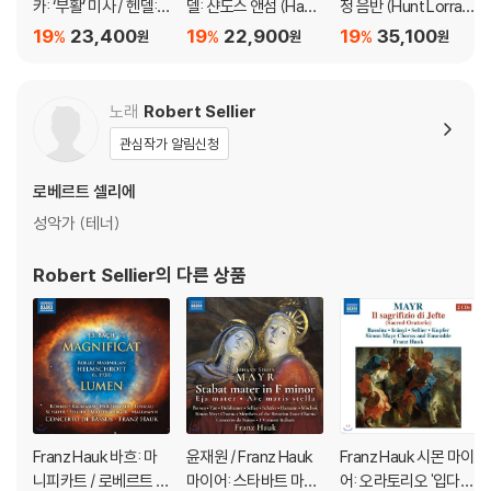
카: ‘부활’ 미사 / 헨델:
델: 샨도스 앤섬 (Hand
정 음반 (Hunt Lorrain
‘캐롤라인 왕비를 위한
el: Chandos Anthe
e Lieberson Tribut
19
23,400
19
22,900
19
35,100
%
%
%
원
원
원
장례식 앤섬’ (Zelenk
ms - Anthems for C
e)
a: Missa Paschalis /
annons)
Handel: Funeral Ant
노래
Robert Sellier
hem for Queen Car
관심작가 알림신청
oline)
로베르트 셀리에
성악가 (테너)
Robert Sellier
의 다른 상품
Franz Hauk 바흐: 마
윤재원 / Franz Hauk
Franz Hauk 시몬 마이
니피카트 / 로베르트 헬
마이어: 스타바트 마테
어: 오라토리오 '입다의