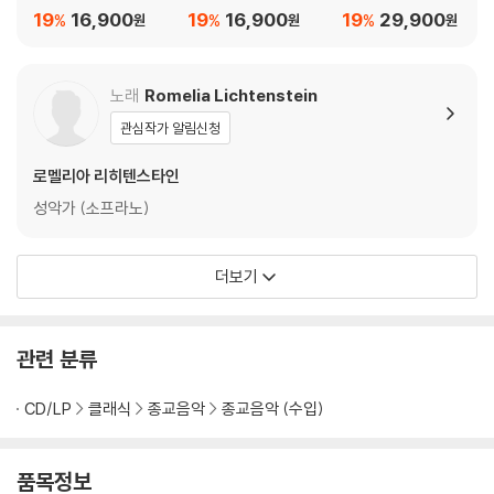
름슈로트: 루멘 (Bach:
르, 아베 마리스 스텔
희생 제물' (Simon Ma
19
16,900
19
16,900
19
29,900
%
%
%
원
원
원
Magnificat / Robert
라, 에야 마테르 - 비르
yr: Sacred Oratorio 'I
Helmschrott: Lume
투오지 이탈리아니, 콘
l Sagifizio Di Jefte')
n)
체르토 드 바수스, 프란
노래
Romelia Lichtenstein
츠 하우크 (Johann Si
관심작가 알림신청
mon Mayr: Stabat M
ater, Ave Maris Stell
로멜리아 리히텐스타인
a, Eja Mater)
성악가 (소프라노)
더보기
관련 분류
CD/LP
클래식
종교음악
종교음악 (수입)
품목정보