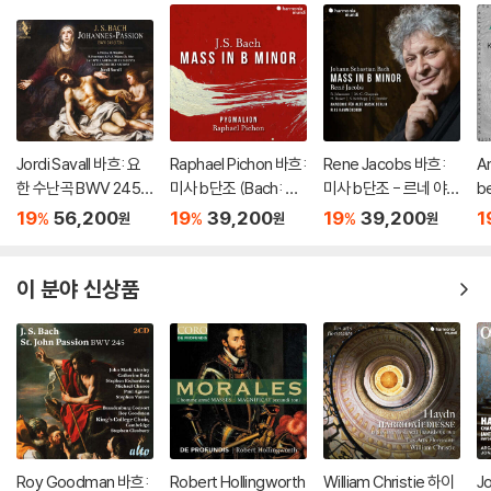
Jordi Savall 바흐: 요
Raphael Pichon 바흐:
Rene Jacobs 바흐:
An
한 수난곡 BWV 245
미사 b단조 (Bach: Ma
미사 b단조 - 르네 야콥
b
(Bach: Johannes-P
ss in b minor, BWV 2
스 (Bach: Mass In b
패
19
56,200
19
39,200
19
39,200
1
%
%
%
원
원
원
assion BWV 245) [H
32)
minor, BWV232)
르 
ybrid SACD]
er
이 분야 신상품
Roy Goodman 바흐:
Robert Hollingworth
William Christie 하이
J