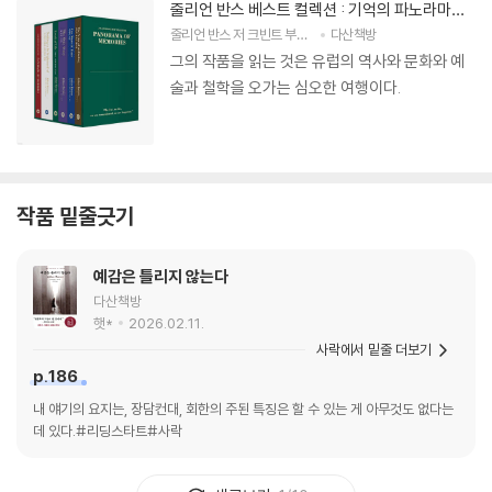
줄리언 반스 베스트 컬렉션 : 기억의 파노라마
세트
줄리언 반스
저
크빈트 부흐홀츠
다산책방
그림
최세희
,
송은주
,
정영목
그의 작품을 읽는 것은 유럽의 역사와 문화와 예
술과 철학을 오가는 심오한 여행이다.
작품 밑줄긋기
예감은 틀리지 않는다
다산책방
햇*
2026.02.11.
사락에서 밑줄 더보기
p.186
내 얘기의 요지는, 장담컨대, 회한의 주된 특징은 할 수 있는 게 아무것도 없다는
데 있다.#리딩스타트#사락