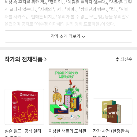
세상 속 혼자를 위한 책』, 『렛미인』, 『예감은 틀리지 않는다』, 『사랑은 그렇
게 끝나지 않는다』, 『사색의 부서』, 『에마』, 『깡패단의 방문』, 『킵』, 『인비
저블 서커스』, 『맨해튼 비치』, 『우리가 볼 수 없는 모든 빛』 등을 우리말로
옮겼으며 공저로 『이수정 이다혜의 범죄 영화 프로파일』이 있다.
작가 소개 더보기
작가의 전체작품
최신순
심슨 월드 : 공식 얼티
이상한 책들의 도서관
작가 사전 (한정판 특