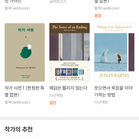
밋 가이드
별 합본)
갈라파고스
윌북(willbook)
윌북(willbook)
품절
작가 사전 1 (한정판 특
예감은 틀리지 않는다
웃으면서 죽음을 이야
별 합본)
기하는 방법
다산책방
윌북(willbook)
다산책방
절판
작가의 추천