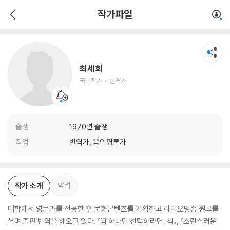
최세희
작가파일
국내작가
번역가
최세희
국내작가
번역가
출생
1970년 출생
직업
번역가, 음악평론가
작가 소개
약력
대학에서 영문과를 전공한 후 문화콘텐츠를 기획하고 라디오방송 원고를
쓰며 출판 번역을 해오고 있다. 『딱 하나만 선택하라면, 책』, 『소란스러운