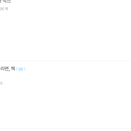
더 식스
세희
역
라면, 책
[
]
양장
0.