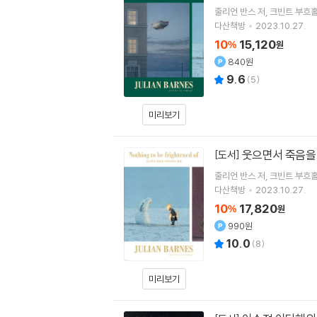
줄리언 반스
저
크빈트 부흐
다산책방
2023.10.27.
10
15,120
%
원
840원
9.6
(
5
)
미리보기
웃으면서 죽음을
[도서]
줄리언 반스
저
크빈트 부흐
다산책방
2023.10.27.
10
17,820
%
원
990원
10.0
(
8
)
미리보기