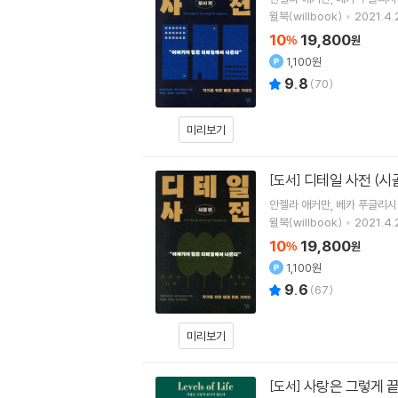
윌북(willbook)
2021.4.
10
19,800
%
원
1,100원
9.8
(
70
)
미리보기
디테일 사전 (시골
[도서]
안젤라 애커만
베카 푸글리시
윌북(willbook)
2021.4.
10
19,800
%
원
1,100원
9.6
(
67
)
미리보기
사랑은 그렇게 
[도서]