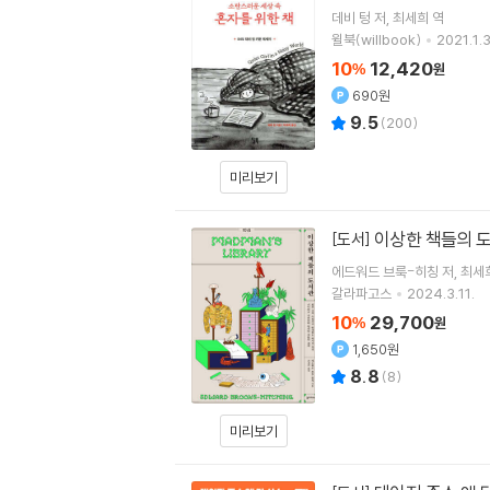
데비 텅
저
최세희
역
윌북(willbook)
2021.1.3
10
12,420
%
원
690원
9.5
(
200
)
미리보기
이상한 책들의 
[도서]
에드워드 브룩-히칭
저
최세
갈라파고스
2024.3.11.
10
29,700
%
원
1,650원
8.8
(
8
)
미리보기