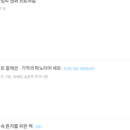
 범죄 영화 프로파일
주
저
트 컬렉션 : 기억의 파노라마 세트
[
]
전5권
양장
개정증보판
홀츠
그림
최세희
송은주
역 외 1명
속 혼자를 위한 책
[
]
양장