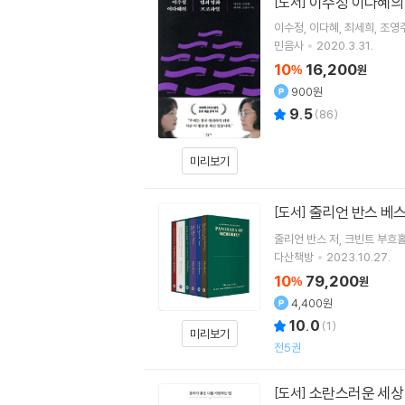
이수정 이다혜의
[도서]
이수정
이다혜
최세희
조영
민음사
2020.3.31.
10
16,200
%
원
900원
9.5
(
86
)
미리보기
줄리언 반스 베스
[도서]
줄리언 반스
저
크빈트 부흐
다산책방
2023.10.27.
10
79,200
%
원
4,400원
10.0
(
1
)
미리보기
전5권
소란스러운 세상 
[도서]