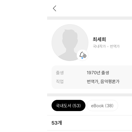
최세희
국내작가
번역가
출생
1970년 출생
직업
번역가, 음악평론가
국내도서 (53)
eBook (38)
53개