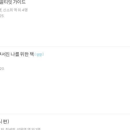
식 얼티밋 가이드
영
신소희
역 외 4명
25.
부서진 나를 위한 책
[
]
양장
20.
 편)
저
최세희
성문영
역 외 1명