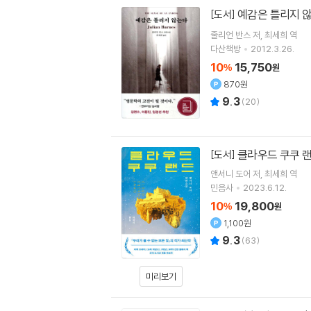
예감은 틀리지 
[도서]
줄리언 반스
저
최세희
역
다산책방
2012.3.26.
10
15,750
%
원
870원
9.3
(
20
)
클라우드 쿠쿠 
[도서]
앤서니 도어
저
최세희
역
민음사
2023.6.12.
10
19,800
%
원
1,100원
9.3
(
63
)
미리보기