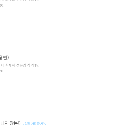
20.
 편)
저
최세희
성문영
역 외 1명
20.
끝나지 않는다
[
]
양장
개정증보판