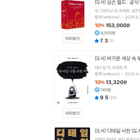
심슨 월드 : 공
[도서]
맷 그레이닝
저
최세희
성문
윌북(willbook)
2026.6.
10
153,000
%
원
8,500원
미리보기
7.3
(
3
)
버거운 세상 속 
[도서]
데비 텅
저
최세희
역
윌북(willbook)
2023.4.
10
13,320
%
원
740원
9.5
(
29
)
미리보기
디테일 사전 (도시
[도서]
안젤라 애커만
베카 푸글리시