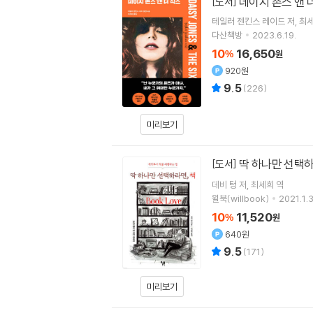
데이지 존스 앤 
[도서]
테일러 젠킨스 레이드
저
최
다산책방
2023.6.19.
10
16,650
%
원
920원
9.5
(
226
)
미리보기
딱 하나만 선택하
[도서]
데비 텅
저
최세희
역
윌북(willbook)
2021.1.3
10
11,520
%
원
640원
9.5
(
171
)
미리보기