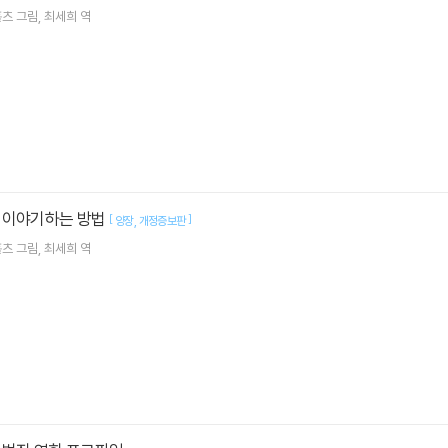
홀츠
그림
최세희
역
 이야기하는 방법
[
]
양장
개정증보판
홀츠
그림
최세희
역