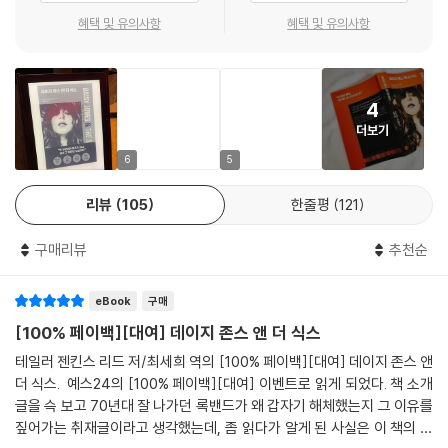
범이 더 좋아졌다고 생각해요. 물론 가급적 그들의 지시를 따르면서. 이를
혜택 및 유의사항
혜택 및 유의사항
테면 밀당을 한 거예요.
“난 누군가의 뮤즈가 아냐. 내가 그 위대한 누군가지.” _데이지 존스
--- p.128
돈, 외모, 재능, 모든 것을 손에 쥐고 태어난 데이지 존스. 어릴 적부터 클럽
캐런: 남자들이 지배하는 세상이니까. 온 세상이 남자들 세상이지만 음반
4
을 드나들다 로큰롤과 사랑에 빠져 싱어송라이터에 도전하지만 사람들은
업계는…… 유독 여자에게 험해요. 손 하나 까딱하는 것도 남자들 허락을
더보기
데이지의 아름다운 외모를 앞세워 이용하려는 생각뿐, 그녀의 음악에는 무
받아야 했으니까. 여자가 버티려면 두 가지 길만 있는 것 같았어요. 하나는
관심하다. 자신의 음악을 아무도 알아주지 않는다는 좌절감에 데이지는 마
6
5
남자처럼 행동하는 것, 내가 발견한 길이죠. 다른 하나는 철부지 소녀가 되
약과 약물에 대한 의존이 심해져간다. 한편 LA에서 10대 아마추어 밴드로
어 꼬리 치고 속눈썹을 바르르 떠는 거였죠. 남자들 좋아죽으라고. 하지만
시작해 점차 활동 범위를 넓혀가며 한 단계씩 성장하고 있던 밴드 ‘더 식
리뷰
105
한줄평
121
데이지는 처음부터 그 두 길 모두 거부했어요. 그 친구의 길은 ‘날 받아들
스’는 전미 대륙에 이름을 알릴 앨범 발매를 앞두고 그룹의 색을 확고히 해
여, 아님 날 건드리지 마’였어요.
구매리뷰
추천순
줄 새로운 보컬 영입에 집중한다. 더 식스의 리드 보컬 빌리 던과 데이지 존
스, 이렇게 빛나는 두 존재의 날벼락 같은 만남이 시작된다.
데이지: 내가 유명하건 말건 신경 안 썼어요. 다른 사람 앨범의 노래를 하건
eBook
구매
말건 신경 안 썼어요. 내가 신경 쓴 건 재미있고 참신하고 근사한 것을 만들
그룹 ‘데이지 존스 앤 더 식스’로 함께하게 된 이 둘은 사사건건 충돌한다.
[100% 페이백][대여] 데이지 존스 앤 더 식스
어내는 거였어요.
빌리는 데이지가 밴드에 들어온 이후 그룹의 음악과 상황을 제 뜻대로 통
테일러 젠킨스 리드 저/최세희 역의 [100% 페이백][대여] 데이지 존스 앤
--- p.149
제하지 못하는 데 불만을 품고, 데이지 역시 자신을 못마땅해하는 빌리를
더 식스. 예스24의 [100% 페이백][대여] 이벤트로 읽게 되었다. 책 소개
틈만 나면 쏘아붙인다. 그러나 두 사람이 함께 만든 앨범은 엄청난 성공을
글을 슥 보고 70년대 잘 나가던 록밴드가 왜 갑자기 해체했는지 그 이유를
빌리: 그때 난, 깨끗한 몸에 완전히 말짱한 정신으로 관객 앞에 선 채로 그
거둔다. 그럼에도 둘의 관계는 악화 일로를 달리고, 매체를 통해 대대적으
짚어가는 취재글이라고 생각했는데, 좀 읽다가 알게 된 사실은 이 책의 모
들의 열기를 느끼면서 「허니콤」이 10위권을 향해 가고 있음을 떠올렸어요.
로 불화설까지 불거진다. 둘은 잠시라도 같은 공간에 있는 것조차 치를 떨