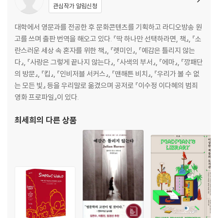
관심작가 알림신청
대학에서 영문과를 전공한 후 문화콘텐츠를 기획하고 라디오방송 원
고를 쓰며 출판 번역을 해오고 있다. 『딱 하나만 선택하라면, 책』, 『소
란스러운 세상 속 혼자를 위한 책』, 『렛미인』, 『예감은 틀리지 않는
다』, 『사랑은 그렇게 끝나지 않는다』, 『사색의 부서』, 『에마』, 『깡패단
의 방문』, 『킵』, 『인비저블 서커스』, 『맨해튼 비치』, 『우리가 볼 수 없
는 모든 빛』 등을 우리말로 옮겼으며 공저로 『이수정 이다혜의 범죄
영화 프로파일』이 있다.
최세희
의 다른 상품