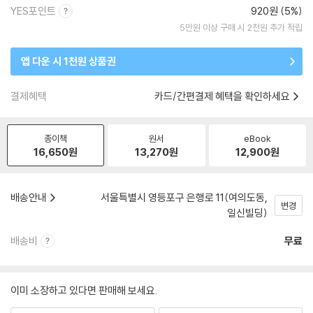
YES포인트
920원 (5%)
5만원 이상 구매 시 2천원 추가 적립
앱 다운 시 1천원 상품권
결제혜택
카드/간편결제 혜택을 확인하세요
종이책
원서
eBook
16,650
원
13,270
원
12,900
원
배송안내
서울특별시 영등포구 은행로 11(여의도동,
변경
일신빌딩)
배송비
무료
이미 소장하고 있다면 판매해 보세요.