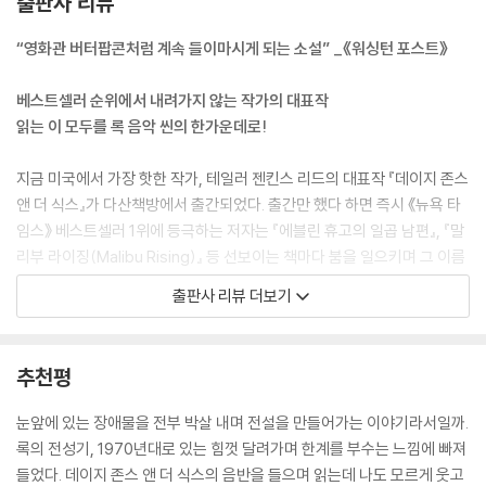
출판사 리뷰
데이지: 섹스와 사랑에 눈뜨면서 된통 혼났어요. 남자는 원하면 다 뺏고선
“영화관 버터팝콘처럼 계속 들이마시게 되는 소설” _《워싱턴 포스트》
전혀 미안해하지 않는다는 것, 어떤 남자는 여자의 딱 한 조각만 원한다는
걸 알게 됐죠.
베스트셀러 순위에서 내려가지 않는 작가의 대표작
--- p.18
읽는 이 모두를 록 음악 씬의 한가운데로!
캐런: 내 고향, 필라델피아에서 한 예약업자가 전화를 했는데, 더 윈터스가
지금 미국에서 가장 핫한 작가, 테일러 젠킨스 리드의 대표작 『데이지 존스
그곳 페스티벌에서 발을 빼게 됐다면서 우리더러 대신 설 생각이 있느냐고
앤 더 식스』가 다산책방에서 출간되었다. 출간만 했다 하면 즉시 《뉴욕 타
했어요. 내가 말했어요. “당장 갈게요. 하지만 우린 더 이상 ‘던 브라더스’가
임스》 베스트셀러 1위에 등극하는 저자는 『에블린 휴고의 일곱 남편』, 『말
아니거든요.”
리부 라이징(Malibu Rising)』 등 선보이는 책마다 붐을 일으키며 그 이름
그 사람이 “그래요? 그럼 전단지에 어떤 이름으로 올릴까요?”라고 물었
을 알려왔다. 그중에서도 『데이지 존스 앤 더 식스』는 이른바 ‘틱톡이 만든
출판사 리뷰 더보기
죠.
베스트셀러’로서 20대 독자들의 열렬한 찬사를 받으며 미국 내에서 1백만
거기에 내가 답했어요. “아직 정하진 않았는데 제가 우리 여섯 명(the six
부가 넘게 판매된 작품이다. 출간된 지 4년이 넘은 지금도 미국 아마존 베
of us) 다 데려갈게요.”
스트셀러 목록에 굳건히 이름을 올리고 있다. 게다가 미국에서 가장 유명
추천평
그 순간, ‘더 식스’라는 말이 입에 착 붙더라고요.
한 북클럽 중 하나인 리즈 위더스푼 북클럽의 추천작으로 선정되었으며,
가장 유서 깊은 북클럽으로 매달 책을 정해 읽는 BOTM(Book of the M
눈앞에 있는 장애물을 전부 박살 내며 전설을 만들어가는 이야기라서일까.
워런: ‘더 식스’가 멋진 건 ‘더 섹스(The Sex)’와 비슷하게 들린다는 것도
onth)에서 이달의 책에 꼽힌 것을 넘어 2019년 최고의 책 1위로 선정되는
록의 전성기, 1970년대로 있는 힘껏 달려가며 한계를 부수는 느낌에 빠져
있어요. 하지만 멤버끼리 그런 이야기는 한 번도 안 했던 것 같아요. 굳이
등, 북클럽에서 특히 큰 사랑을 받은 소설이다.
들었다. 데이지 존스 앤 더 식스의 음반을 들으며 읽는데 나도 모르게 웃고
콕 집어 말 안 해도 다 알 정도로 빤하잖아요?