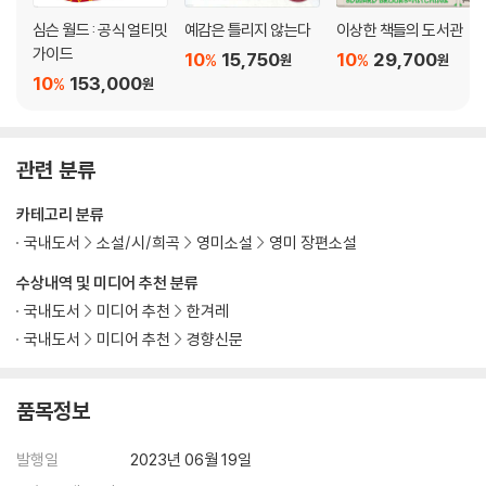
심슨 월드 : 공식 얼티밋
예감은 틀리지 않는다
이상한 책들의 도서관
가이드
10
15,750
10
29,700
%
%
원
원
10
153,000
%
원
관련 분류
카테고리 분류
국내도서
소설/시/희곡
영미소설
영미 장편소설
수상내역 및 미디어 추천 분류
국내도서
미디어 추천
한겨레
국내도서
미디어 추천
경향신문
품목정보
발행일
2023년 06월 19일