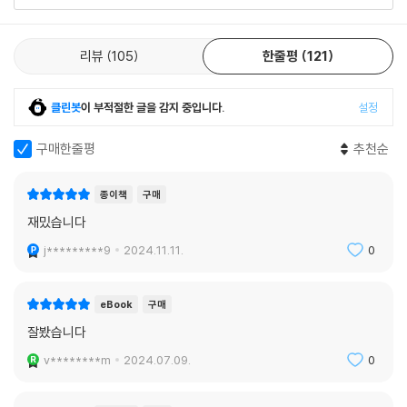
었을 때…… 우리의 음악도 완성되었어요. 둘이 별의별 진상 짓을 해도 그
개성 넘치는 밴드 멤버들의 캐릭터, 긴장감 넘치는 인물 관계, 그 시대로 돌
런 순간들이 있어서 둘의 재능에 기대게 된 거예요.
아간 듯한 생생한 배경 묘사 덕에 독자들은 데이지 존스 앤 더 식스가 가상
--- p.441
의 밴드라는 것도 잊고 이 이야기 속에 빠져들게 된다. 아울러 대중음악 평
리뷰
105
한줄평
121
론을 해왔던 최세희 번역가가 책의 번역 작업을 맡아, 음악 이야기를 더 풍
성하고 깊이 있게 그려냈다. 훌륭하게 재현해낸 1970년대 미국 로큰롤 분
클린봇
이 부적절한 글을 감지 중입니다.
설정
위기를 즐기고, 흥을 더해줄 음악까지 함께 즐기다 보면, 데이지 존스 앤 더
식스의 매력에 빠져 쉽게 헤어나오기 어려울 것이다. 뜨거운 여름, 이 책 한
구매한줄평
추천순
권으로 눈과 귀가 시원한 록 페스티벌의 한 가운데에 있는 듯한 기분을 만
끽해보자.
종이책
구매
재밌습니다
j*********9
2024.11.11.
0
eBook
구매
잘봤습니다
v********m
2024.07.09.
0