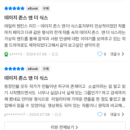
빠져나올 수 없는 로큰롤의 분위기 속으로
을 예리하게 의식하고 있었죠. 하지만 사람들이 내가 모든 걸 가졌다고 생
eBook
구매
각한 근거는 딱 하나, 내가 눈에 보이는 모든 걸 가졌기 때문이에요.
테일러 젠킨스 리드는 『데이지 존스 앤 더 식스』가 영국 밴드 ‘플리트우드
데이지 존스 앤 더 식스
보이지 않는 것 중에 내가 가진 건 하나도 없었는데.
맥’에 영감을 받아 만들어졌다고 밝힌 바 있다. 리드는 어린 시절 TV에서
테일러 젠킨스 리드 - 데이지 존스 앤 더 식스표지부터 인상적이었던 작품
--- p.316
방영된 플리트우드 맥의 공연 무대에서 여성 멤버 스티비 닉스와 남성 멤
마치 페이크 다큐 같은 형식의 전개 작품 속의 데이지 존스 앤 더 식스라는
버 린지 버킹엄 사이에 흐르는 야릇한 기류를 읽는다. 그 둘은 한때 밴드 내
가상의 밴드를 통해 음악과 사랑 인생에 대한 이야기를 보여주고 있는 작
빌리: 그 무대에 서 있는 동안에만도 정말 많은 일이 있었어요. 난 내가 나
커플이었으나 이별했고, 밴드는 종국에 해체되었다는 사실을 알게 된다.
품 드라마로도 제작되었다고해서 같이 보고싶단 생각이 든
설 타이밍과 노랫말을 계산하면서 어디를 봐야 할지 카메라는 어디 있는지
그리고 이러한 흥미로운 관계를 마음속에 품고 있다가 지금의 이야기로 만
도 신경 써야 했어요. 그런데 어느 순간…… 뭐라고 해야 하지…… 갑자기
s****3
2024.07.09.
신고
0
댓글
0
들어냈다.
데이지가 내 옆에 있었고, 난 모든 것을 잊어버린 채 다만 그녀를 쳐다보면
서 우리가 함께 만든 노래를 부르고 있었어요.
eBook
구매
1970년대 록의 향수를 그대로 재현한 이 소설은 리즈 위더스푼이 제작에
데이지 존스 앤 더 식스
참여하여 아마존 프라임에서 드라마 시리즈로도 제작되어 2023년 방영
데이지: 노래가 끝났을 때 난 비로소 노래에서 벗어났고 빌리와 함께 관객
되었다. 미국에서 현재 가장 핫한 배우인 라일리 코프, 샘 클라플린, 수키
등장인물 모두 작가가 만들어낸 허구의 존재이고 소설이라는 걸 알고 읽
을 바라보았어요. 다음 순간 빌리가 내 손을 잡았고 우린 같이 인사를 했죠.
워터하우스 등이 주연을 맡아 큰 화제가 되었고, 드라마 방영 이후엔 이들
기 시작했으면서도 너무나 실감나서 실제 있는 그룹인가? 하고 검색까지
내 몸이 그와 닿은 건 정말 너무도 오랜만이었어요. 얼마나 강렬했는지 그
이 가상의 존재라는 걸 잊기라도 한 듯 수많은 팬이 생겨났다. 책의 말미에
해 봤네요 인터뷰 형식으로 리얼리티에 가까운 연출을 한 점도 좋았고 몰
가 손을 놓은 뒤에도 손이 계속 저릿저릿했어요.
입해서 읽을 수 있었어요. 영상화도 되어 있는 작품이니 원작과 비교해서
는 작품 속 등장하는 곡들의 가사가 수록되어 있는데, 그중 앨범 『오로라』
보는 재미도 있을 것 같습니다.
는 실제 음원으로 출시되어 발매 24시간 안에 뮤직차트 1위를 석권하고 스
p********7
2024.07.08.
신고
0
댓글
0
그레이엄: 데이지와 빌리의 사이엔 누구도 넘볼 수 없는 어떤 경지가 존재
트리밍으로 3천만 회 이상 재생되는 등 큰 인기를 끌었다.
했어요. 그 경지가 최고조에 이르렀을 때, 그러니까 둘이 완벽한 하나가 되
리뷰 전체보기