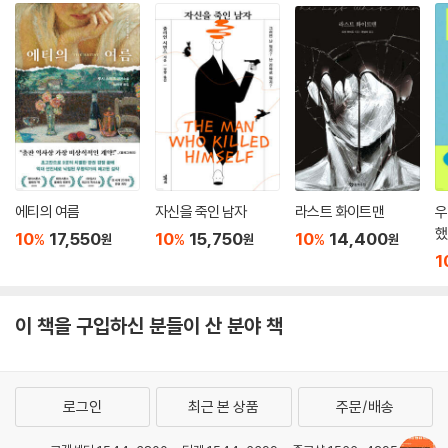
에티의 여름
자신을 죽인 남자
라스트 화이트맨
우
했
10
17,550
10
15,750
10
14,400
%
%
%
원
원
원
1
이 책을 구입하신 분들이 산 분야 책
로그인
최근 본 상품
주문/배송