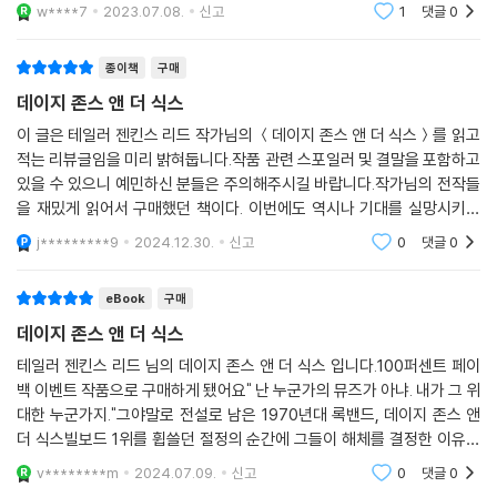
든 내용, 밴드의 존재부터 등장인물까지가 다 작가의 창조라고. ㅎㅎㅎㅎ
그들 모두 내 손안에 있다는 것을 알 수 있었어요. 그들 모두 기꺼이 우리의
w****7
2023.07.08.
신고
1
댓글
0
면서도 거부할 수 없는 끌림과 음악적 교감에 혼란을 느낀다. 가족에게 인
1970년대 누
팬이 되었음을 알 수 있었어요. 그들의 마음을 얻기 위해 굳이 애쓸 필요가
생을 바치기로 결심한 빌리와 그런 빌리에게 생겨나는 감정을 주체할 수
없었어요. 무대에 서서…… 우리가 이미 그들을 사로잡았음을 알았어요. 관
종이책
구매
없는 데이지 존스, 어긋나야만 하는 관계 속에서 비집고 나오는 둘 사이의
객들이 소리 지르고 발을 굴러대는 통에 내 마이크까지 진동하는 게 느껴
데이지 존스 앤 더 식스
감정이 아슬아슬하게 이어진다.
졌어요. 그 순간 생각했죠. 미치겠다, 우리 록스타네?!
이 글은 테일러 젠킨스 리드 작가님의 ＜데이지 존스 앤 더 식스＞를 읽고
--- p.166
1970년대 미국에서 활동했다는 록밴드를 소재로 한 이 소설은, 누군가의
적는 리뷰글임을 미리 밝혀둡니다.작품 관련 스포일러 및 결말을 포함하고
뮤즈가 되길 거절하고 자신이 직접 위대한 뮤지션이 되기로 한 데이지 존
있을 수 있으니 예민하신 분들은 주의해주시길 바랍니다.작가님의 전작들
데이지: 빌리가 완고할 정도로 재차 나를 밀어내는 이유를 알 수 없었어요.
을 재밌게 읽어서 구매했던 책이다. 이번에도 역시나 기대를 실망시키지
스가 빌리 던을 만나 서사시적인 성공, 애끓는 갈등, 비통한 몰락을 겪는 이
않았다.
야기이다. 쉽게 사그라들지 않는 두 사람의 감정적 혼란과 함께 음악과 사
j*********9
2024.12.30.
신고
0
댓글
0
빌리: 누군가 함께 있는 것만으로도 내게 에너지를 줄 때, 누군가 함께 있는
랑, 현실과 욕망, 지켜야 할 것과 멀리해야 하는 것 사이에서 갈등하는 인물
것만으로도 내 속을 들쑤실 때─데이지가 내게 그랬는데─그 에너지를 욕
들의 긴장감이 이 책 전반을 장악한다. 특히 그동안 록 뮤지션의 일대기를
eBook
구매
구로도 사랑으로도 미움으로도 바꿀 수 있어요. 난 데이지를 미워할 때 제
그린 창작물에서 젊은 여성의 자리가 그루피(groupie) 정도로만 다뤄져
일 마음이 편했어요. 미워하는 것만이 내가 택할 수 있는 감정이었어요.
데이지 존스 앤 더 식스
온 것과 달리, 이 책은 그 지점을 전복하며 모든 차별과 편견을 재능으로 돌
--- p.204
테일러 젠킨스 리드 님의 데이지 존스 앤 더 식스 입니다.100퍼센트 페이
파하는 여성 뮤지션의 서사를 내세운다. 당시 로큰롤 문화와 분위기뿐만
백 이벤트 작품으로 구매하게 됐어요" 난 누군가의 뮤즈가 아냐. 내가 그 위
아니라, 독보적인 음악 세계를 구축한 여성 뮤지션의 활약까지 느낄 수 있
데이지: 당시 나는 자부심이 하늘을 찌를 기세였지만 자존감은 바닥을 쳤
대한 누군가지."그야말로 전설로 남은 1970년대 록밴드, 데이지 존스 앤
다는 점에서 큰 가치가 있는 작품이다.
어요. 내가 얼마나 매력적인지, 내 목소리가 얼마나 좋은지, 내가 어느 잡지
더 식스빌보드 1위를 휩쓸던 절정의 순간에 그들이 해체를 결정한 이유는
그 누구도, 아무도 알지 못하는데요그녀는 전설의 조건을 두루 갖추고 있
표지에 나왔는지, 그런 건 중요하지 않았어요. 이렇게 말해보죠. 1970년대
v********m
2024.07.09.
신고
0
댓글
0
리즈 위더스푼 제작 드라마 시리즈 출시!
었는데, 먼저 LA
말에는 커서 나처럼 되는 게 소원인 10대 여자가 정말 많았어요. 난 그 사실