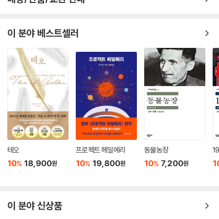
이 분야 베스트셀러
테오
프로젝트 헤일메리
동물농장
1
10
18,900
10
19,800
10
7,200
1
%
%
%
원
원
원
이 분야 신상품