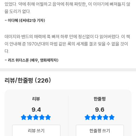
있었다. 약에 취해 어찔하고 음악에 취해 짜릿한, 이 이야기에 빠져들지 않
『데이지 존스 앤 더 식스』의 가장 독특한 점은, 작품이 내외적으로 풍기는
을 도리가 없다.
캐런: ‘더 식스’가 다르게 들린다는 생각이 든 적은 단 한 번도 없는데요?
실화 같은 분위기와 달리 밴드의 존재부터 등장인물과 모든 내용이 픽션이
- 이다혜 (《씨네21》 기자)
라는 점이다. 첫 페이지를 넘기는 순간부터 이 책이 특별하다는 것을 알 수
빌리: 더 섹스? 그런 것하곤 전혀 상관없는데?
있는데, 플롯은 전기작가의 짧은 코멘터리와 함께 인물들의 인터뷰로 구성
데이지와 밴드의 매력에 푹 빠져 하루 만에 정신없이 다 읽어버렸다. 이 책
되어 있으며 이로써 모든 내용이 지극히 실제 사건처럼 느껴진다. 인터뷰
그레이엄: 섹스로 들리죠. 그게 핵심이고.
이 안내해 준 1970년대의 마법 같은 록의 세계를 결코 잊을 수 없을 것이
와 모큐멘터리(mocumentary)를 결합한 이 형식은 다큐멘터리로는 익
--- p.52
다.
숙하지만 대중 소설로는 처음 시도되었으며, 자기 복제를 피하고픈 소설가
로서는 여러 차례 선보일 수 없는 도전이라 할 수 있다. 리드는 자신에게 허
- 리즈 위더스푼 (배우, 영화제작자)
데이지: 어린 내게 그 경험은 큰 교훈이 되었어요. 공짜로 얻는 것과 노력해
락된 한 번의 기회를 결코 놓치지 않았다.
얻는 것. 난 공짜로 얻는 것에 너무 익숙한 나머지 노력해 얻는 것이 영혼을
살찌우는 데 얼마나 중요한지 알지 못했어요.
리뷰/한줄평
226
작가 특유의 정교하면서도 생생한 캐릭터 묘사 덕에 책을 읽는 동안 등장
인물이 허구적 존재라는 사실 또한 까맣게 잊게 된다. 실제로 대다수의 독
테디 프라이스에게 고마운 점이 하나 있다면─솔직히 말해서, 그에게 고마
자가 책을 읽은 후 포털 사이트에 밴드와 데이지 존스에 대한 기록을 검색
리뷰
한줄평
운 게 한두 가지가 아니지만 하나만 고른다면─노력해서 얻을 기회를 줬다
해봤다는 것도 재미있는 지점이다. 읽는 이 모두가 마치 1970년대 록 음악
는 거예요. 그래서 그렇게 했죠. 스튜디오에 갔고, 술과 약을 줄이고 멀쩡한
9.4
9.6
씬의 한가운데에 있다고 느낄 만큼, 리드는 이 세계를 선명하게 재창조해
정신으로 버티려 노력했고 그들이 주는 노래를 불렀어요. 하지만 그들이
내는 데 완벽하게 성공했다.
바라는 창법대로 부르진 않았어요. 살짝 도발하는 느낌을 냈어요. 그리고
지금도 확신하지만 내가 조금이라도 내 스타일을 지키려고 했기 때문에 앨
리뷰 쓰기
한줄평 쓰기
“눈앞의 장애물을 박살 내며 전설을 만들어가는 이야기!”