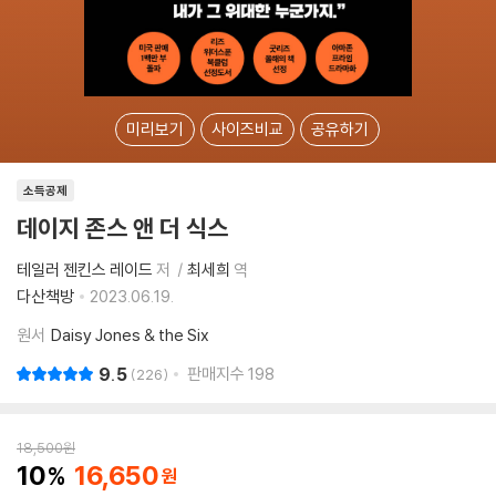
미리보기
사이즈비교
공유하기
소득공제
데이지 존스 앤 더 식스
테일러 젠킨스 레이드
저
최세희
역
다산책방
2023.06.19.
원서
Daisy Jones & the Six
9.5
판매지수
198
226
18,500
원
10
16,650