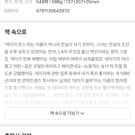
쪽수, 무게, 크기
548쪽 | 588g | 137*207*35mm
ISBN13
9791130642970
책 속으로
‘데이지 존스’라는 이름이 하나의 전설이 되기 전부터, 그녀는 전설의 조건
을 두루 갖추고 있었어요. 먼저, LA의 부잣집 출신 백인이라는 점이 그랬
죠. 게다가 진짜 예뻤어요. 어릴 때부터 매력이 넘쳐흘렀죠. 데이지의 커다
랗고 파란─짙은 코발트색이라고 해야겠네요─눈동자는 숨이 턱 막힐 정
도로 강렬했어요. 데이지에 관한 일화 중에서 내가 특히 좋아하는 게 1980
년대에 한 콘택트렌즈 회사에서 실제로 ‘데이지 블루’라는 이름의 컬러렌
즈를 출시했다는 거예요. 또 데이지의 머리는 구릿빛 도는 빨간색이었는데
숱도 많고 곱슬곱슬해서…… 상반신을 다 가릴 정도였어요. 광대뼈는 도톰
하게 부어오른 것처럼 보였는데, 그렇게밖에 표현할 수 없네요. 그리고 목
소리도 어찌나 근사했는지. 제대로 훈련한 적도 교습을 받은 적도 없는데
책 속으로 더보기
도요. 세상 모든 돈을 다 가진 집에서 태어났으니 원하는 건─예술가든 약
물이든 클럽이든─다 가질 수 있었어요. 물 쓰듯 써도 바닥날 일이 없었죠.
--- pp.13~14