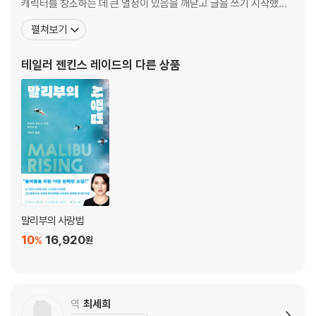
캐릭터를 창조하는 데 큰 열정이 있음을 깨닫고 글을 쓰기 시작했다.
현재는 출간하는 작품마다 《뉴욕 타임스》 베스트셀러 1위에 즉시 등
펼쳐보기
극하는 작가이지만, 2013년 『해피엔딩보다 더』로 데뷔한 이래로 네
번째 작품을 낼 때까진 그렇지만은 않았다. 이후 2017년 다섯 번째
테일러 젠킨스 레이드
의 다른 상품
작품이자 미국에서 2백만 부가 넘게 팔린 소설
말리부의 사랑법
10
16,920
%
원
역
최세희