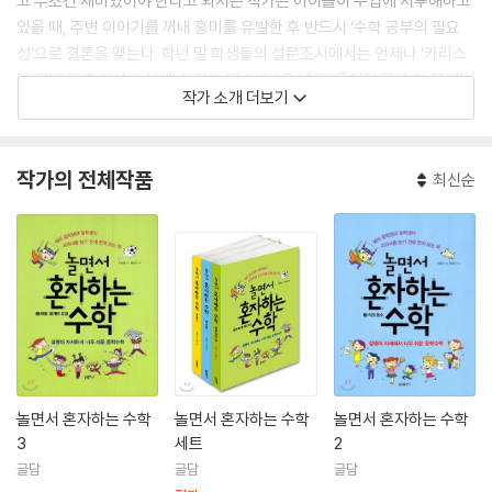
고 무조건 재미있어야 한다고 외치는 작가는 아이들이 수업에 지루해하고
있을 때, 주변 이야기를 꺼내 흥미를 유발한 후 반드시 ‘수학 공부의 필요
성’으로 결론을 맺는다. 학년 말 학생들의 설문조사에서는 언제나 ‘카리스
마 짱’으로 뽑히시는 선생님. 작가 曰 “세상은 넓고, 풀어야 할 수학 문제는
작가 소개 더보기
많다.”성균관 대학교 수학과를 졸업하고 동 대학원에서 석사학위를 받았
으며, 현재 보라중학교에서 수학을 가르치고 있다. 저서로는 『앗, 나의 실
수』, 『Up & Up』, 『한 번만 읽으면 확 잡히는 중학교 수학』 등이 있다.
작가의 전체작품
최신순
놀면서 혼자하는 수학
놀면서 혼자하는 수학
놀면서 혼자하는 수학
3
세트
2
글담
글담
글담