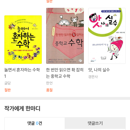
절판
놀면서 혼자하는 수학
한 번만 읽으면 확 잡히
앗, 나의 실수
1
는 중학교 수학
경문사
글담
한언
절판
품절
작가에게 한마디
댓글
0
건
댓글쓰기