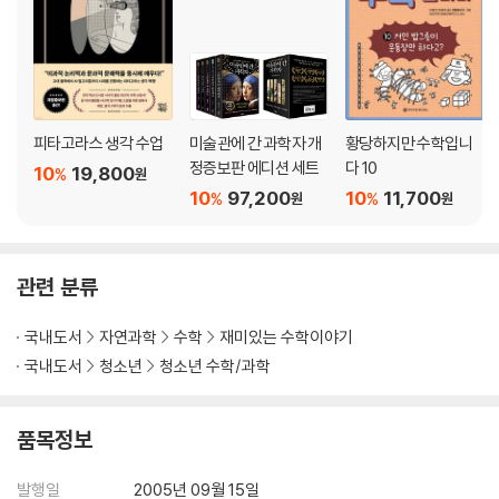
피타고라스 생각 수업
미술관에 간 과학자 개
황당하지만 수학입니
정증보판 에디션 세트
다 10
10
19,800
%
원
10
97,200
10
11,700
%
%
원
원
관련 분류
국내도서
자연과학
수학
재미있는 수학이야기
국내도서
청소년
청소년 수학/과학
품목정보
발행일
2005년 09월 15일