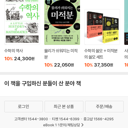
수학의 역사
물리가 쉬워지는 미적
수학의 쓸모 + 미적분
사
분
의 쓸모 세트
의
10
24,300
%
원
10
22,050
10
37,350
1
%
%
원
원
이 책을 구입하신 분들이 산 분야 책
로그인
최근 본 상품
주문/배송
고객센터 1544-3800
티켓 1544-6399
중고샵 1566-4295
eBook 1:1문의/채팅상담