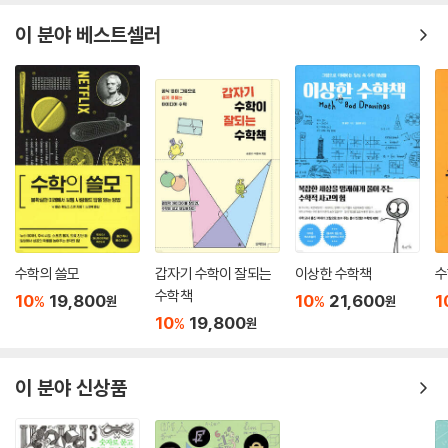
이 분야 베스트셀러
수학의 쓸모
갑자기 수학이 잘되는
이상한 수학책
수
수학책
10
19,800
10
21,600
1
%
%
원
원
10
19,800
%
원
이 분야 신상품