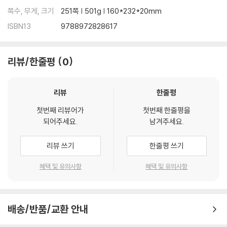
쪽수, 무게, 크기
251쪽 | 501g | 160*232*20mm
ISBN13
9788972828617
리뷰/한줄평
0
리뷰
한줄평
첫번째 리뷰어가
첫번째 한줄평을
되어주세요.
남겨주세요.
리뷰 쓰기
한줄평 쓰기
혜택 및 유의사항
혜택 및 유의사항
배송/반품/교환 안내