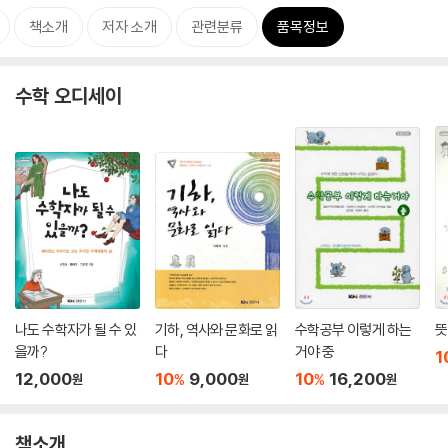
책소개
저자 소개
관련분류
품목정보
수학 오디세이
나도 수학자가 될 수 있
기하, 역사와 문화로 읽
수학공부 이렇게 하는
뜻
을까?
다
거야 중
1
12,000
10
9,000
10
16,200
%
%
원
원
원
책소개