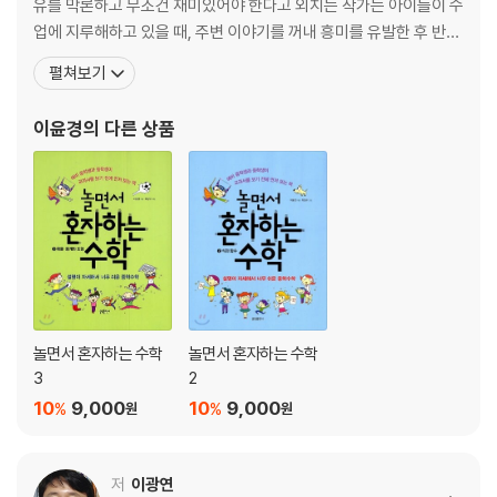
유를 막론하고 무조건 재미있어야 한다고 외치는 작가는 아이들이 수
업에 지루해하고 있을 때, 주변 이야기를 꺼내 흥미를 유발한 후 반드
시 ‘수학 공부의 필요성’으로 결론을 맺는다. 학년 말 학생들의 설문조
펼쳐보기
사에서는 언제나 ‘카리스마 짱’으로 뽑히시는 선생님. 작가 曰 “세상
은 넓고, 풀어야 할 수학 문제는 많다.”성균관 대학교 수학과를 졸업
이윤경
의 다른 상품
하고 동 대학원에서 석사학위를 받았으며
놀면서 혼자하는 수학
놀면서 혼자하는 수학
3
2
10
9,000
10
9,000
%
%
원
원
저
이광연