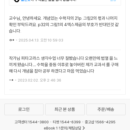
교수님, 안녕하세요. 개념있는 수학자의 21p. 그림2의 몫과 나머지
확인 부탁드려요. p32의 그림1의 4엑스제곱의 부호가 반대인것 같
습니다.
ㅇ*
2025.04.13. 오전 10:59:03
작가님 피타고라스 생각수업 너무 잘봤습니다 오랜만에 법열 을 느
끼게 됐습니다… 수학을 중등 이후로 놓아버린 제가 교과서 를 구매
해 다시 개념을 잡아 공부 하겠다고 마음 먹었습니다
-*
2023.02.02. 오후 2:46:36
로그인
최근 본 상품
주문/배송
고객센터 1544-3800
티켓 1544-6399
중고샵 1566-4295
eBook 1:1문의/채팅상담