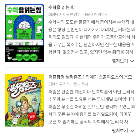
수학을 읽는 힘
최정담
저
이광연
감수
웅진지식하우스
수학사의 도도한 물줄기에서 굽이치는 수학적 내
용은 항상 일반인이 다가가기 꺼려지는 거대한 바
위와도 같았다. 이를테면 우리가 고등학교에서 처
음 배우는 복소수는 단순하지만 심오한 내용을 포
함한다. 없으면서 있고, 있지만 없는 취급을 당하
는 복소수 는 대부분 학생이 ‘왜 이런 것을 배울
펼쳐보기
까?’라고 생각하며 그냥 암기하기 마련이다. 하지
만 이 책은 복소수가 왜 등장하게 되었으며, 복소
퍼즐탐정 썰렁홈즈 1 외계인 스콜피오스의 음모
수를 더하거나 곱하는 뜻이 무엇인지 차근차근 이
김원섭
글
김석
그림
뭉치
해할 수 있도록 설명한다. 또한 이 책에서는 우리
퍼즐은 단순한 계산이나 반복학습이 아닌 논리적
가 학교에서 너무 당연한 것으로 배운 ‘평행선은
추론과 분석을 필요로 하는 두뇌계발 놀이입니다.
만나지 않는다’에 의심을 품은 일단의 수학자들이
퍼즐은 무조건 어려운 것으로만 생각하고 있는 과
온갖 역경에도 마침내 ‘당연하지 않은’ 새로운 수
학의 모든 분야에 흥미를 불러일으키며, 의미도
학의 세계를 열었다는 사실을 그림과 함께 설명한
모른 채 암기하던 공식의 과학에서 ‘논리적 사
다. 이 외에도 이 책에서는 복잡하고 어려운 수학
고’를 통한 문제 해결의 과학으로 자연스럽게 유
펼쳐보기
을 단순화해 누구나 그 맥락을 이해하도록 돕는
도합니다. 『퍼즐탐정 썰렁홈즈』는 아이들에게 퍼