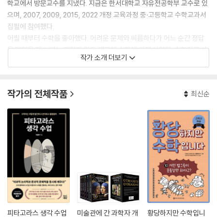
학교에서 방문교수를 지냈다. 지금은 한서대학교 자유전공학부 교수로 있
으며, 2007, 2009, 2015, 2022 개정 교육과정 중·고등학교 수학교과서
집필에 참여했다.
어릴 때부터 수학을 좋아했다. 어려운 문제와 씨름하다가 어느 순간 정답
을 맞혔을 때 느끼는 쾌감과 감동 때문에 수학에 빠져 살았다. 수학자로 살
작가 소개 더보기
면서 세상을 더 재미있게 볼 수 있는 눈이 생겼다. 수학을 가르치는 사람으
로서 사람들에게 재미있는 수학을 알려야 한다는 소명을 가지고 동분서주
중이다. 그 일환으로 역사, 신화, 영화 등 다양한 분야에서 수학 원리를 도
작가의 전체작품
최신순
출해 내는 글과 강연을 통해 수학이 우리 삶과 밀접하게 맞닿아 있음을 설
파하고 있다.
지은 책으로 《개념 있는 수학자 : 공통수학 편》, 《개념 있는 수학자 : 대수 ·
미적분 · 확률과 통계 편》, 《웃기는 수학이지 뭐야》, 《밥상에 오른 수학》,
《신화 속 수학 이야기》, 《수학자들의 전쟁》, 《멋진 세상을 만든 수학》, 《이
광연의 수학 블로그》, 《이광연의 오늘의 수학》, 《시네마 수학》, 《수학, 인
문으로 수를 읽다》, 《수학, 세계사를 만나다》 등이 있다.
피타고라스 생각 수업
미술관에 간 과학자 개
황당하지만 수학입니