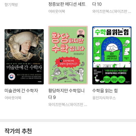
정증보판 에디션 세트
다 10
향기책방
어바웃어북
와이즈만북스(와이즈만 B
OOKs)
미술관에 간 수학자
황당하지만 수학입니
수학을 읽는 힘
다 9
어바웃어북
웅진지식하우스
와이즈만북스(와이즈만 B
OOKs)
작가의 추천