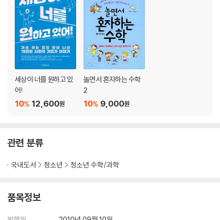
이런 문제 헷갈려요!
사각형의 고정관념을 깨라! (중학교 2학년-사각형)
수학과 친해지기 1 옛날에는 삼각형 모양의 토지 넓이를 어떻게 구했을까?
수학과 친해지기 2 성냥개비로 하는 기하 공부
수학과 친해지기 3 사각형 안에 삼각형 있다?
이런 문제 헷갈려요!
세상이 너를 원하고 있
놀면서 혼자하는 수학
어!
2
신비로운 도형 ‘원’ (중학교 3학년-원)
10
12,600
10
9,000
%
%
원
원
수학과 친해지기 1 원주율을 계산한 아르키메데스
수학과 친해지기 2 비행기의 창문이 둥근 이유는?
수학과 친해지기 3 모두가 평등한 원탁회의
관련 분류
수학아, 놀자! 원의 신비
이런 문제 헷갈려요!
국내도서
청소년
청소년 수학/과학
도형이 닮았다고? (중학교 2학년-도형의 닮음)
수학과 친해지기 1 걸리버 여행기와 도형의 닮음
품목정보
수학과 친해지기 2 생활 속의 닮음비 이야기
수학과 친해지기 3 복사 용지 크기의 비밀
발행일
2010년 09월 10일