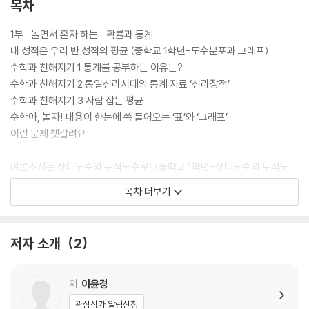
목차
1부- 놀면서 혼자 하는 _확률과 통계
내 성적은 우리 반 성적의 평균 (중학교 1학년-도수분포과 그래프)
수학과 친해지기 1 통계를 공부하는 이유는?
수학과 친해지기 2 통일신라시대의 통계 자료 ‘신라장적’
수학과 친해지기 3 사람 잡는 평균
수학아, 놀자! 내용이 한눈에 쏙 들어오는 ‘표’와 ‘그래프’
이런 문제 헷갈려요!
여론조사는 상대도수와 누적도수로! (중학교 1학년-상대도수와 누적도
수)
목차 더보기
수학과 친해지기 1 통계의 스포츠 ‘야구’
수학과 친해지기 2 수능성적표에도 등장하는 누적도수
수학과 친해지기 3 그래프의 함정인가? 그래프의 마술인가?
저자 소개
2
수학아, 놀자! 상대도수와 누적도수
이런 문제 헷갈려요!
저
이윤경
불확실한 미래를 예측하는, 확률 (중학교 2학년-확률)
관심작가 알림신청