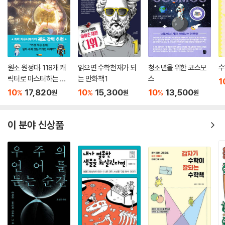
원소 원정대: 118개 캐
읽으면 수학천재가 되
청소년을 위한 코스모
수
릭터로 마스터하는 주
는 만화책 1
스
1
기율표 공략집
10
17,820
10
15,300
10
13,500
%
%
%
원
원
원
이 분야 신상품