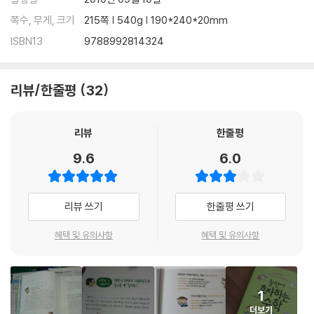
수학아, 놀자! 확대하고 축소한 도형은 모두 닮은 도형
쪽수, 무게, 크기
215쪽 | 540g | 190*240*20mm
이런 문제 헷갈려요!
ISBN13
9788992814324
3부- 놀면서 혼자 하는 _피타고라스의 정리와 삼각비
정리의 대왕, 피타고라스 (중학교 3학년-피타고라스의 정리)
리뷰/한줄평
32
수학과 친해지기 1 피타고라스의 정리 이해하기
수학과 친해지기 2 어느 땅을 가져야 할까?
수학과 친해지기 3 보도블럭을 보고 힌트를 얻은 피타고라스
리뷰
한줄평
수학아, 놀자! 피타고라스는 직각삼각형으로 말한다
9.6
6.0
이런 문제 헷갈려요!
삼각형을 분석하는 비법, 삼각비 (중학교 3학년 -삼각비)
리뷰 쓰기
한줄평 쓰기
수학과 친해지기 1 삼각법의 역사
수학과 친해지기 2 삼각함수는 주기함수
혜택 및 유의사항
혜택 및 유의사항
수학과 친해지기 3 사인(sin), 코사인(cos), 탄젠트(tan)
수학아, 놀자! 삼각비를 활용하여 건물의 높이 구하기
이런 문제 헷갈려요!
1
더보기