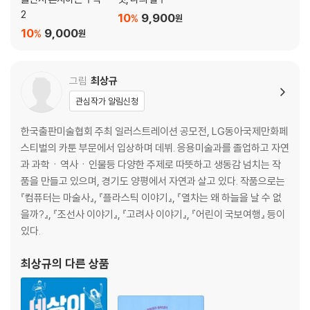
필요가 낳은 발명, 기하학 (중학교 1학년-기본도형)
2
10
9,900
%
원
수학과 친해지기 1 지팡이 하나로 피라미드의 높이를 잰 ‘탈레스’
10
9,000
%
원
수학과 친해지기 2 유클리드의『원론』
수학과 친해지기 3 착시 현상
수학아, 놀자! 도형아~ 놀자!
그림
최상규
이런 문제 헷갈려요!
관심작가 알림신청
우주와 통하는 입체도형 (중학교 1학년-입체도형)
한국출판미술협회 주최 일러스트레이션 공모전, LG동아국제만화페
수학과 친해지기 1 플라톤과 정다면체
스티벌의 카툰 부문에서 입상하며 데뷔. 응용미술과를 졸업하고 자연
수학과 친해지기 2 위대한 수학자 아르키메데스
과 과학ㆍ역사ㆍ인물등 다양한 주제로 따뜻하고 생동감 넘치는 작
수학과 친해지기 3 스피커의 진동판은 왜 원뿔 모양일까?
품을 만들고 있으며, 경기도 양평에서 자연과 살고 있다. 작품으로는
수학아, 놀자! 입체도형, 그것이 알고 싶다
『컴퓨터는 마술사』, 『플라스틱 이야기』, 『열차는 왜 하늘을 날 수 없
이런 문제 헷갈려요!
을까?』, 『조선사 이야기』, 『고려사 이야기』, 『어린이 국보여행』 등이
있다.
삼각형의 5심 (중학교 2학년-삼각형)
수학과 친해지기 1 삼각형은 안전해!
최상규
의 다른 상품
수학과 친해지기 2 삼각형 팽이는 돌 수 있을까?
수학과 친해지기 3 삼각형을 모르면 기하학을 논하지 말라