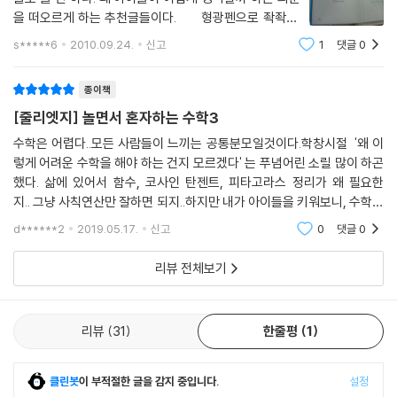
을 떠오르게 하는 추천글들이다. 형광펜으로 좍좍^^
그어서 선생님이 이책을 쓰신 의도를 한눈에 확 들어오게
s*****6
2010.09.24.
신고
1
댓글
0
머릿글을 장식하였다. 저자의 의도 완전 파악 가능~ 3
권은 확률과
종이책
[줄리엣지] 놀면서 혼자하는 수학3
수학은 어렵다..모든 사람들이 느끼는 공통분모일것이다.학창시절 '왜 이
렇게 어려운 수학을 해야 하는 건지 모르겠다' 는 푸념어린 소릴 많이 하곤
했다. 삶에 있어서 함수, 코사인 탄젠트, 피타고라스 정리가 왜 필요한
지.. 그냥 사칙연산만 잘하면 되지..하지만 내가 아이들을 키워보니, 수학은
개념과 원리를 이해한 뒤 그것을 응용한 문제들을 푸는 과정을 통해 생활
d******2
2019.05.17.
신고
0
댓글
0
속에서 어떤 문
리뷰 전체보기
리뷰
31
한줄평
1
클린봇
이 부적절한 글을 감지 중입니다.
설정