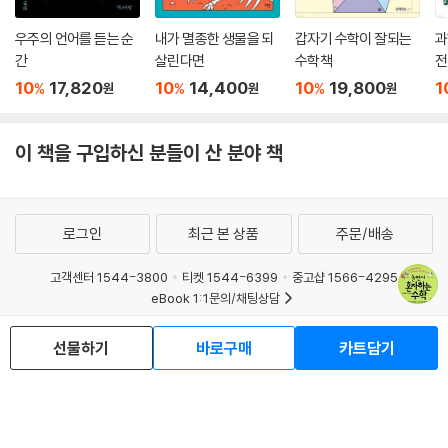
우주의 언어를 듣는 순
내가 멸종한 생물을 되
갑자기 수학이 잘되는
과
간
살린다면
수학책
전
10
17,820
10
14,400
10
19,800
1
%
%
%
원
원
원
이 책을 구입하신 분들이 산 분야 책
로그인
최근 본 상품
주문/배송
고객센터 1544-3800
티켓 1544-6399
중고샵 1566-4295
eBook 1:1문의/채팅상담
예스이십사(주) 사업자 정보
선물하기
바로구매
카트담기
이용약관
개인정보처리방침
청소년보호정책
PC버전
회사소개
거래처관계자께
도서홍보
광고
Copyright © YES24 Corp. All Rights Reserved.
MATOM13