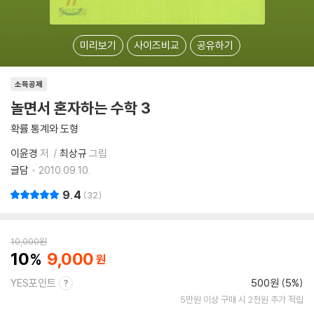
미리보기
사이즈비교
공유하기
소득공제
놀면서 혼자하는 수학 3
확률 통계와 도형
이윤경
저
최상규
그림
글담
2010.09.10.
9.4
32
10,000
원
10
9,000
YES포인트
500원 (5%)
5만원 이상 구매 시 2천원 추가 적립