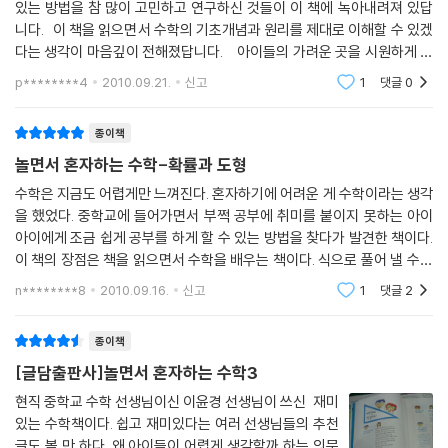
있는 방법을 참 많이 고민하고 연구하신 것들이 이 책에 녹아내려져 있답
니다. 이 책을 읽으면서 수학의 기초개념과 원리를 제대로 이해할 수 있겠
다는 생각이 마음깊이 전해졌답니다. 아이들의 가려운 곳을 시원하게 긁
어주는 학부모들의 답답함과 불안감을 깨끗이 씻어주는 그런 책....
p********4
2010.09.21.
신고
1
댓글
0
종이책
놀면서 혼자하는 수학-확률과 도형
수학은 지금도 어렵게만 느껴진다. 혼자하기에 어려운 게 수학이라는 생각
을 했었다. 중학교에 들어가면서 부쩍 공부에 취미를 붙이지 못하는 아이
아이에게 조금 쉽게 공부를 하게 할 수 있는 방법을 찾다가 발견한 책이다.
이 책의 장점은 책을 읽으면서 수학을 배우는 책이다. 식으로 풀어 낼 수도
있겠지만 그냥 읽어도 무관 할 듯하다. 그냥 천천히 한 장 한 장 걷어
n********8
2010.09.16.
신고
1
댓글
2
종이책
[글담출판사]놀면서 혼자하는 수학3
현직 중학교 수학 선생님이신 이윤경 선생님이 쓰신 재미
있는 수학책이다. 쉽고 재미있다는 여러 선생님들의 추천
글도 볼 만 하다. 왜 아이들이 어렵게 생각할까 하는 의문