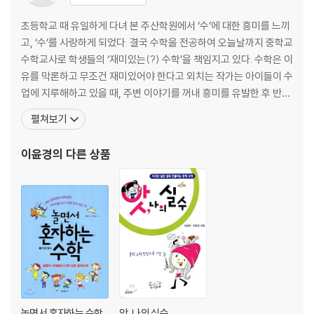
수학과 친해지기 1 어느 점쟁이에게 물어볼까?
수학과 친해지기 2 제비뽑기는 먼저 뽑는 쪽이 유리하다?
초등학교 때 유일하게 다녀 본 주산학원에서 ‘수’에 대한 흥미를 느끼
수학과 친해지기 3 통일신라시대의 주사위 ‘주령구’
고, ‘수’를 사랑하게 되었다. 결국 수학을 전공하여 오늘날까지 중학교
수학아, 놀자! 어떤 사건이 일어날 가능성, 확률
수학교사로 학생들의 ‘재미있는(?) 수학’을 책임지고 있다. 수학은 이
이런 문제 헷갈려요!
유를 막론하고 무조건 재미있어야 한다고 외치는 작가는 아이들이 수
업에 지루해하고 있을 때, 주변 이야기를 꺼내 흥미를 유발한 후 반드
도박과 확률의 만남 (중학교 2학년 -확률의 계산)
시 ‘수학 공부의 필요성’으로 결론을 맺는다. 학년 말 학생들의 설문조
펼쳐보기
수학과 친해지기 1 게임에서 이길 확률은?
사에서는 언제나 ‘카리스마 짱’으로 뽑히시는 선생님. 작가 曰 “세상
수학과 친해지기 2 확률론을 창시한 도박애호가 ‘카르다노’
은 넓고, 풀어야 할 수학 문제는 많다.”성균관 대학교 수학과를 졸업
이윤경
의 다른 상품
수학아, 놀자! 확률의 뜻과 기본 성질
하고 동 대학원에서 석사학위를 받았으며
이런 문제 헷갈려요!
투자를 하려면 상관관계를 알아야 해! (중학교 3학년-상관관계)
수학과 친해지기 1 수학 성적과 양의 상관관계에 있는 것은?
수학과 친해지기 2 『산법통종』 속의 연립방정식
수학아, 놀자! 공부하는 시간과 성적은 양의 상관관계!
이런 문제 헷갈려요!
2부 - 놀면서 혼자 하는 _도형
놀면서 혼자하는 수학
앗, 나의 실수