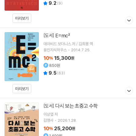
9.2
(
9
)
미리보기
E=mc²
[도서]
데이비드 보더니스 저 / 김희봉 역
웅진지식하우스
2014.7.25.
10
15,300
%
원
850원
9.5
(
63
)
미리보기
다시 보는 초중고 수학
[도서]
이상엽
저
김영사
2026.1.28.
10
25,200
%
원
1,400원