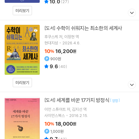
10.0
(
27
)
미리보기
수학이 쉬워지는 최소한의 세계사
[도서]
후쿠스케
저
이정현
역
현대지성
2026.4.6.
10
16,200
%
원
900원
9.6
(
40
)
미리보기
세계를 바꾼 17가지 방정식
[도서]
[
]
양장
이언 스튜어트
저
김지선
역
사이언스북스
2016.2.15.
10
18,000
%
원
1,000원
9.7
(
43
)