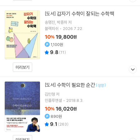
갑자기 수학이 잘되는 수학책
[도서]
송명진
박종하
저
블랙피쉬
2026.7.22.
10
19,800
%
원
1,100원
9.8
(
11
)
미리보기
수학이 필요한 순간
[도서]
[
]
양장
김민형
저
인플루엔셜
2018.8.3.
10
16,020
%
원
890원
9.1
(
263
)
미리보기