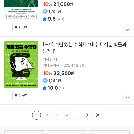
10
21,600
%
원
1,200원
9.5
(
43
)
미리보기
개념 있는 수학자 : 대수·미적분·확률과
[도서]
통계 편
이광연
저
어바웃어북
2024.12.26.
10
22,500
%
원
1,250원
10.0
(
5
)
미리보기
1
2
3
4
5