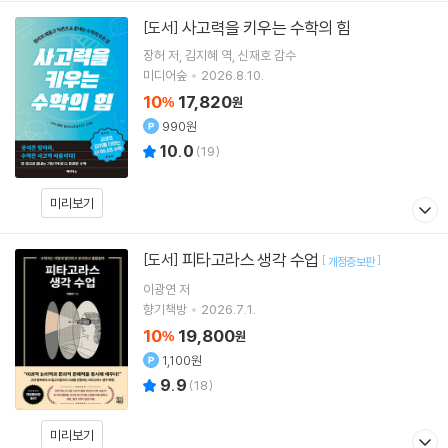
사고력을 키우는 수학의 힘
[도서]
장허
저
김지혜
역
신재호
감수
미디어숲
2026.8.10.
10
17,820
%
원
990원
10.0
(
19
)
미리보기
피타고라스 생각 수업
[도서]
[
]
개정증보판
이광연
저
향기책방
2026.7.1.
10
19,800
%
원
1,100원
9.9
(
18
)
미리보기