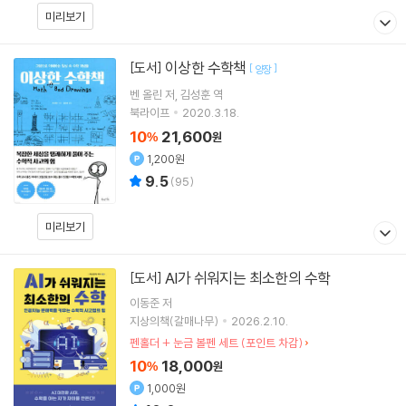
미리보기
이상한 수학책
[도서]
[
]
양장
벤 올린
저
김성훈
역
북라이프
2020.3.18.
10
21,600
%
원
1,200원
9.5
(
95
)
미리보기
AI가 쉬워지는 최소한의 수학
[도서]
이동준
저
지상의책(갈매나무)
2026.2.10.
펜홀더 + 눈금 볼펜 세트 (포인트 차감)
10
18,000
%
원
1,000원