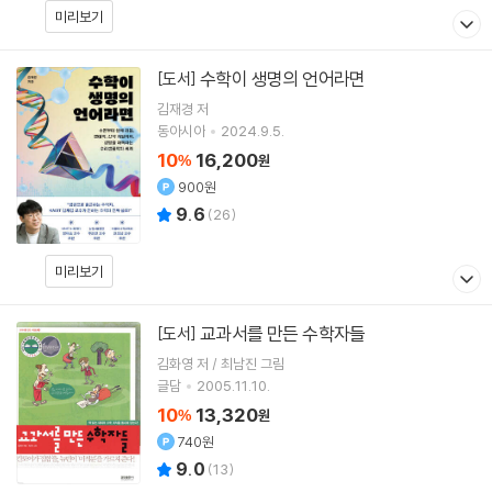
미리보기
수학이 생명의 언어라면
[도서]
김재경
저
동아시아
2024.9.5.
10
16,200
%
원
900원
9.6
(
26
)
미리보기
교과서를 만든 수학자들
[도서]
김화영 저 / 최남진 그림
글담
2005.11.10.
10
13,320
%
원
740원
9.0
(
13
)