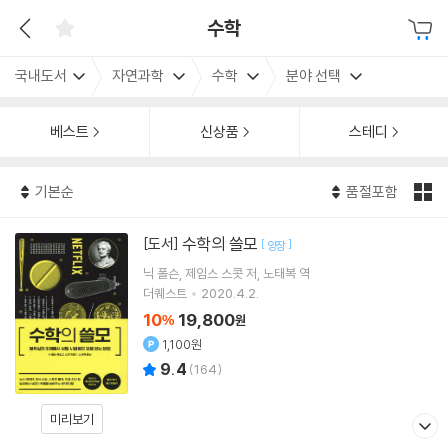
수학
국내도서
자연과학
수학
분야 선택
베스트
신상품
스테디
기본순
품절포함
수학의 쓸모
[도서]
[
]
양장
닉 폴슨
제임스 스콧
저
노태복
역
더퀘스트
2020.4.2.
10
19,800
%
원
1,100원
9.4
(
164
)
미리보기