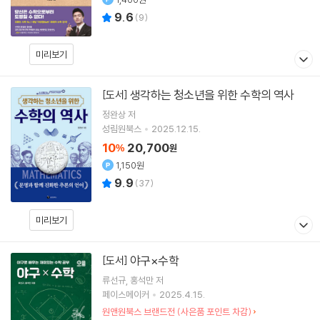
9.6
(
9
)
미리보기
생각하는 청소년을 위한 수학의 역사
[도서]
정완상
저
성림원북스
2025.12.15.
10
20,700
%
원
1,150원
9.9
(
37
)
미리보기
야구×수학
[도서]
류선규
홍석만
저
페이스메이커
2025.4.15.
원앤원북스 브랜드전 (사은품 포인트 차감)