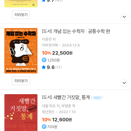
미리보기
개념 있는 수학자 : 공통수학 편
[도서]
이광연
저
어바웃어북
2024.12.6.
10
22,500
%
원
1,250원
9.6
(
11
)
미리보기
새빨간 거짓말, 통계
[도서]
[
]
개정판
대럴 허프
저
박영훈
역
청년정신
2022.1.10.
10
12,600
%
원
700원