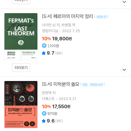
페르마의 마지막 정리
[도서]
[
]
개정4판
사이먼 싱
저
박병철
역
영림카디널
2022.7.25.
10
19,800
%
원
1,100원
9.7
(
66
)
미리보기
미적분의 쓸모
[도서]
[
]
양장
개정증보판
한화택
저
더퀘스트
2022.5.21.
10
17,550
%
원
970원
9.6
(
95
)