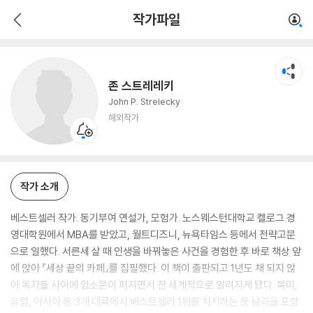
존 스트레레키
작가파일
해외작가
존 스트레레키
John P. Strelecky
해외작가
작가 소개
베스트셀러 작가. 동기부여 연설가, 모험가. 노스웨스턴대학교 켈로그 경
영대학원에서 MBA를 받았고, 월트디즈니, 뉴욕타임스 등에서 전략고문
으로 일했다. 서른세 살 때 인생을 바꿔놓은 사건을 경험한 후 바로 책상 앞
에 앉아 『세상 끝의 카페』를 집필했다. 이 책이 출판되고 1년도 채 되지 않
아 독자들 사이에 입소문이 퍼지면서 전 세계적으로 알려지게 됐다. 북미,
유럽, 아시아 등 3개 대륙에서 베스트셀러 1위를 차지하는 등 남극을 포함