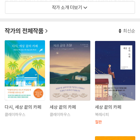
한 모든 대륙에서 수많은 독자를 확보했다. 전 세계 43개국에 출간되었고,
작가 소개 더보기
7년 연속 유럽에서 올해의 베스트셀러를 수상했다. 글과 강연, 텔레비전과
라디오 방송을 통해 수백만 명 이상의 사람이 영감을 받았으며, 웨인 다이
어, 토니 로빈스, 오프라 윈프리 등과 함께 리더십 및 자기계발 분야에서 가
작가의 전체작품
최신순
장 영감을 주는 사상가 100인으로 선정되었다. 이런 뜻밖의 경험을 통해
저자는 더욱 겸허한 마음으로 많은 사람에게 도움을 주는 길을 걸어가려
노력하고 있다. 지금도 그는 글을 쓰거나 강연을 하지 않을 땐 전 세계를 여
행하는 모험가의 삶을 살고 있다.
다시, 세상 끝의 카페
세상 끝의 카페
세상 끝의 카페
클레이하우스
클레이하우스
북레시피
절판