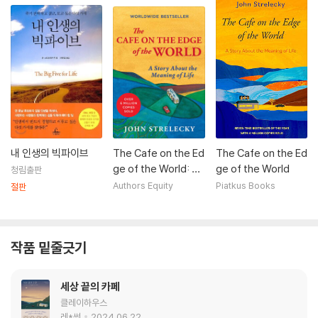
내 인생의 빅파이브
The Cafe on the Ed
The Cafe on the Ed
ge of the World: A
ge of the World
청림출판
Story about the M
Authors Equity
Piatkus Books
절판
eaning of Life
작품 밑줄긋기
세상 끝의 카페
클레이하우스
레*썬
2024.06.22.