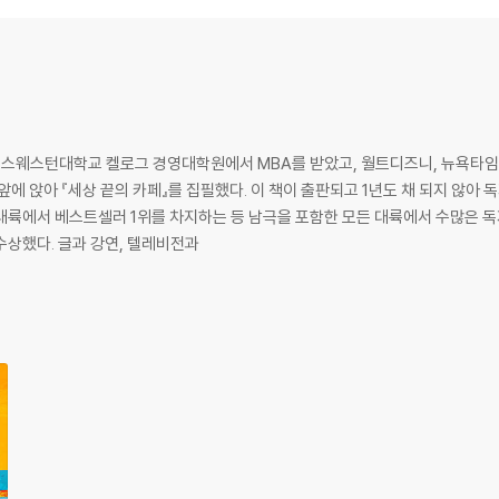
etly profound, this novel will leave you entertained, refreshe
 Observer
 the beloved bestseller Over 6 million copies sold Translated i
g story.
 노스웨스턴대학교 켈로그 경영대학원에서 MBA를 받았고, 월트디즈니, 뉴욕타임
d, "Isn't there supposed to be more to life?" An experience that wi
앞에 앉아 『세상 끝의 카페』를 집필했다. 이 책이 출판되고 1년도 채 되지 않아
3개 대륙에서 베스트셀러 1위를 차지하는 등 남극을 포함한 모든 대륙에서 수많은 
수상했다. 글과 강연, 텔레비전과
 stands in the middle of the middle of nowhere, a visitor is at a cros
g his road trip, he's startled to find three unusual questions on the
 he finds himself launched on an unexpected journey of self-explor