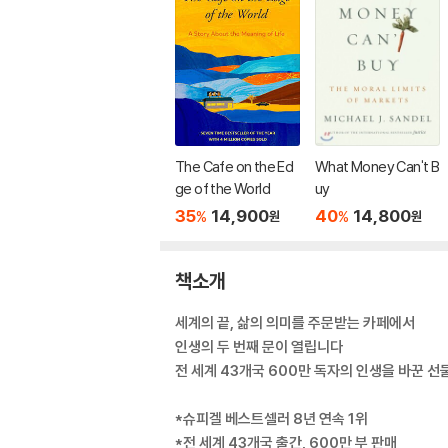
The Cafe on the Ed
What Money Can't B
ge of the World
uy
35
14,900
40
14,800
%
%
원
원
책소개
세계의 끝, 삶의 의미를 주문받는 카페에서
인생의 두 번째 문이 열립니다
전 세계 43개국 600만 독자의 인생을 바꾼 선
*슈피겔 베스트셀러 8년 연속 1위
*전 세계 43개국 출간, 600만 부 판매