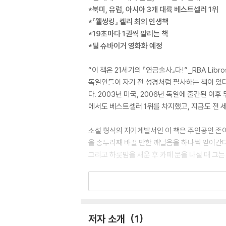
*북미, 유럽, 아시아 3개 대륙 베스트셀러 1위
*『웰씽킹』 켈리 최의 인생책
*19초마다 1권씩 팔리는 책
*틸 슈바이거 영화화 예정
“이 책은 21세기의 『연금술사』다!”_RBA Libro
독일인들이 자기 전 성경처럼 필사하는 책이 있다.
다. 2003년 미국, 2006년 독일에 출간된 
에서도 베스트셀러 1위를 차지했고, 지금도 전 
소설 형식의 자기계발서인 이 책은 주인공인 존이
을 송두리째 바꿀 만한 깨달음을 하나씩 얻어간다.
그리고 하룻밤을 새운 후 카페 문을 나설 때 그는
실제로 이 책의 저자인 존 스트레레키는 세상 끝
이 책을 발견했다면, 당신도 존재의 목적을 찾을
뛴다.”_켈리 최
저자 소개
1