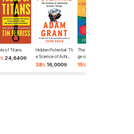
ls of Titans
Hidden Potential: Th
The Cafe on the Ed
Think A
e Science of Achievi
ge of the World: A S
0
24,640
20
3
%
%
원
ng Greater Things
tory about the Mea
38
16,000
15
28,900
%
%
원
원
ning of Life