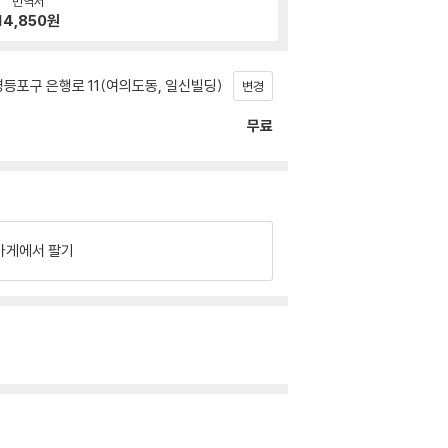
번역서
14,850
원
등포구 은행로 11(여의도동, 일신빌딩)
변경
무료
가게에서 팔기