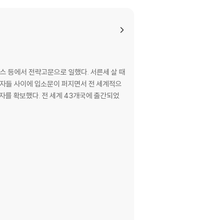
d and more in touch with your own sen
nto 45+ languages.
스 등에서 전략고문으로 일했다. 서른세 살 때
ll leave you inspired, hopeful and fille
 독자들 사이에 입소문이 퍼지면서 전 세계적으
독자를 확보했다. 전 세계 43개국에 출간되었
sroads.
 back of the cafe menu.
ation, where he discovers a new way to l