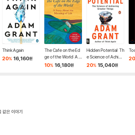
Think Again
The Cafe on the Ed
Hidden Potential: Th
Too
ge of the World: A S
e Science of Achievi
20
16,160
2
%
원
tory About the Mea
ng Greater Things
10
16,180
20
15,040
%
%
원
원
ning of Life
물 같은 이야기