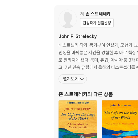
"Uplifting, thought-provoking and qui
se of purpose." --Gillian Harvey, The
저
존 스트레레키
A beautiful hardcover gift edition of
관심작가 알림신청
John P. Strelecky
A simple and profoundly life-changin
베스트셀러 작가. 동기부여 연설가, 모험가.
The book for everyone who's ever wondere
인생을 바꿔놓은 사건을 경험한 후 바로 책상 
d with a deep sense of calm and clarity.
로 알려지게 됐다. 북미, 유럽, 아시아 등 
고, 7년 연속 유럽에서 올해의 베스트셀러를 
In a small cafe in a location so remote it
펼쳐보기
Intent only on refueling before continuin
존 스트레레키
의 다른 상품
Why are you here?
Do you fear death?
Are you fulfilled?
With the guidance of others in the cafe,