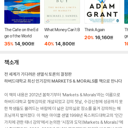
The Cafe on the Ed
What Money Can't B
Think Again
T
ge of the World
uy
ge
20
16,160
%
원
t
35
14,900
40
14,800
1
%
%
원
원
ni
책소개
전 세계가 기다려온 샌델식 토론의 결정판
하버드대학교 최신 인기강의 MARKETS & MORALS를 책으로 만나다
이 책의 내용은 2012년 봄학기부터 ‘Markets & Morals’라는 이름으로
하버드대학교 철학강의로 개설되었고 강의 첫날, 수강신청에 성공하지 못
한 학생들도 몰려드는 바람에 더 넒은 강의실로 장소를 옮겨 강의하는 해
프닝까지 벌어졌다. 이 책은 마이클 샌델 1998년 옥스퍼드대학교의 ‘인간
가치에 관한 태너 강의’에서 논의한 ‘시장과 도덕(Markets & Morals)’에