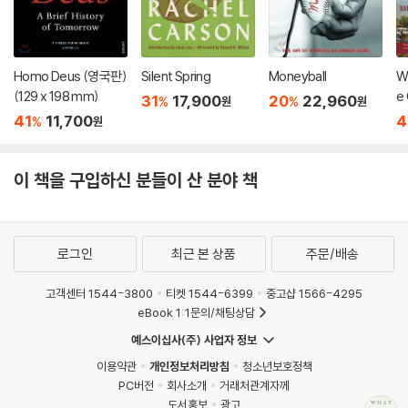
Homo Deus (영국판)
Silent Spring
Moneyball
Wh
(129 x 198 mm)
e 
31
17,900
20
22,960
%
%
원
원
Pr
41
11,700
4
%
원
er
이 책을 구입하신 분들이 산 분야 책
로그인
최근 본 상품
주문/배송
고객센터 1544-3800
티켓 1544-6399
중고샵 1566-4295
eBook 1:1문의/채팅상담
예스이십사(주) 사업자 정보
이용약관
개인정보처리방침
청소년보호정책
PC버전
회사소개
거래처관계자께
도서홍보
광고