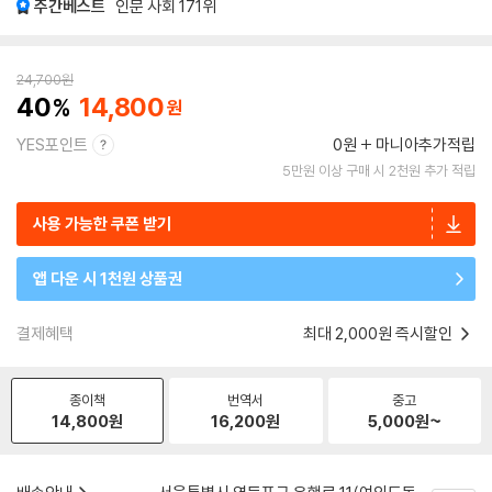
주간베스트
인문 사회
171위
24,700
원
40
14,800
YES포인트
0원
마니아추가적립
5만원 이상 구매 시 2천원 추가 적립
사용 가능한 쿠폰 받기
앱 다운 시 1천원 상품권
결제혜택
최대 2,000원 즉시할인
종이책
번역서
중고
14,800
원
16,200
원
5,000
원~