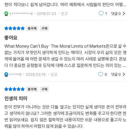
현이 적다보니 쉽게 넘어갑니다. 여러 예화에서 사람들의 판단이 어떻게
변해가는지 보여주는 면에서 감동적이었습니다. 북극에 사는 이누아트에
s*********4
2018.01.23.
신고
1
댓글
0
게만 주어지는 북극 동물
종이책
구매
좋아요
What Money Can't Buy: The Moral Limits of Markets돈으로 살 수
없는 가치가 무엇인지 생각하게 만드는 책이다. 시장이 우리 삶의 모든 영
역에 들어올 때 어떤 문제가 생길 수 있는지 여러 사례로 설명해 준다. 돈보
다 더 중요한 공정함과 도덕에 대해 스스로 질문하게 만드는 의미 있는 책
이었다. 읽고 나면 사회를 보는 시각이 조금 더 넓어지는 느낌이 든다.
r****9
2026.03.16.
신고
0
댓글
0
종이책
구매
인생의 의미
돈이 전부가 아니라는 것은 다들 알고는 있지만 실제 생각은 돈이 전부라
고 생각하지 않나요? 그러한 생각에 조금이라도 변화를 주고자 한다면 한
번 읽어보세요. 쉽지 않은 철학적인 내용이지만 쉬운 내용으로 풀고자 노
력을 많이 하여서 어렵지 않게 읽을 수 있습니다.