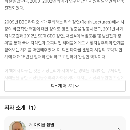
서 출발했으며, 2000-2002년 카네기 연구재단의 지원을 받으면서 더욱
진전되었다.
2009년 BBC 라디오 4가 주최하는 리스 강연(Reith Lectures)에서 시
장의 바람직한 역할에 대한 강의로 많은 청중을 감동시켰고, 2011년 세계
지식포럼과 2012년 SERI CEO 강연, 채널A의 특별토론 ‘공생발전과 정
의’를 통해 국내 지식인과 오피니언 리더들에게도 시장지상주의의 한계를
짚어보는 계기를 마련해주었다. 이 책은 마이클 샌델이 시장의 도덕적 한
계에 대해 15년간 철저히 준비하고 고민하여 완성한 역작이다.
이 책에서 다루는 것은 시장논리가 사회 모든 영역을 지배하는 구체적인
사례들을 통한 시장만능주의의 자화상이다. 저자는 시장의 무한한 확장에
속절없이 당할 것이 아니라 공적 토론을 통해 이 문제를 깊이 고민하고 해
책소개 더보기
결책을 모색해야 한다고 역설한다. 이 책은 샌델 특유의 문답식 토론과 도
발적 문제제기, 그리고 치밀한 논리로 일상과 닿아 있는 생생한 사례들을
파헤치며 시장을 둘러싼 흥미진진한 철학논쟁으로 독자를 안내한다.
저자 소개
1
Should we pay children to read books or to get good grades? I
저
마이클 샌델
s it ethical to pay people to test risky new drugs or to donate