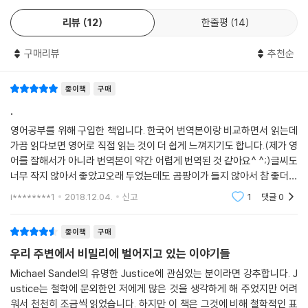
리뷰
12
한줄평
14
구매리뷰
추천순
종이책
구매
.
영어공부를 위해 구입한 책입니다. 한국어 번역본이랑 비교하면서 읽는데
가끔 읽다보면 영어로 직접 읽는 것이 더 쉽게 느껴지기도 합니다.(제가 영
어를 잘해서가 아니라 번역본이 약간 어렵게 번역된 것 같아요^ ^;)글씨도
너무 작지 않아서 좋았고오래 두었는데도 곰팡이가 들지 않아서 참 좋더라
구요종이 재질이 다른건가???빠르게 배송된 것도 좋았습니다^ ^
i********1
2018.12.04.
신고
1
댓글
0
종이책
구매
우리 주변에서 비밀리에 벌어지고 있는 이야기들
Michael Sandel의 유명한 Justice에 관심있는 분이라면 강추합니다. J
ustice는 철학에 문외한인 저에게 많은 것을 생각하게 해 주었지만 어려
워서 천천히 조금씩 읽었습니다. 하지만 이 책은 그것에 비해 철학적인 표