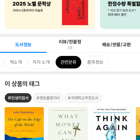
리뷰/한줄평
도서정보
배송/반품/교환
26
책소개
저자 소개
관련분류
품목정보
이 상품의 태그
#인생지침서
#멘토를찾아서
#국제학교추천도서