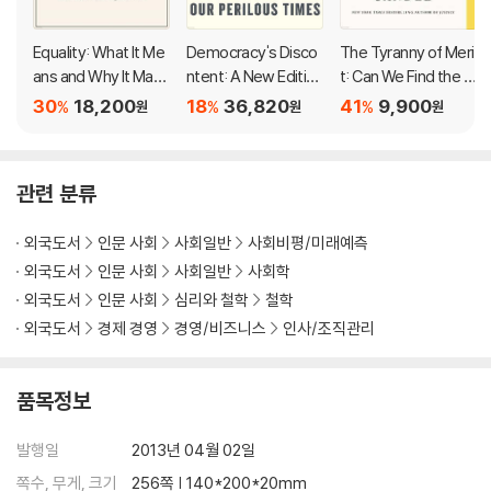
Equality: What It Me
Democracy's Disco
The Tyranny of Meri
ans and Why It Matt
ntent: A New Edition
t: Can We Find the C
ers
for Our Perilous Tim
ommon Good?
30
18,200
18
36,820
41
9,900
%
%
%
원
원
원
es
관련 분류
외국도서
인문 사회
사회일반
사회비평/미래예측
외국도서
인문 사회
사회일반
사회학
외국도서
인문 사회
심리와 철학
철학
외국도서
경제 경영
경영/비즈니스
인사/조직관리
품목정보
발행일
2013년 04월 02일
쪽수, 무게, 크기
256쪽 | 140*200*20mm