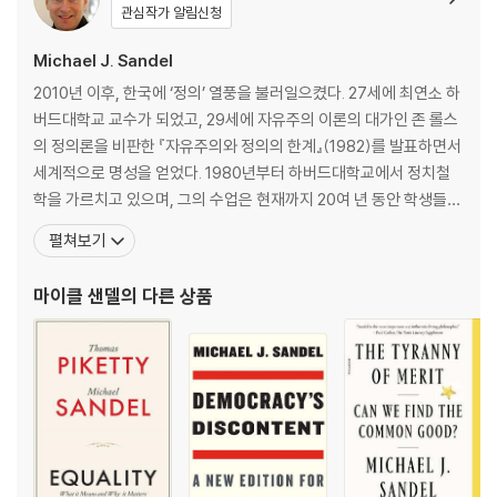
their organs? What about hiring mercenaries to fight our wars,
관심작가 알림신청
outsourcing inmates to for-profit prisons, auctioning admissi
Michael J. Sandel
on to elite universities, or selling citizenship to immigrants willi
ng to pay? Isn't there something wrong with a world in which e
2010년 이후, 한국에 ‘정의’ 열풍을 불러일으켰다. 27세에 최연소 하
verything is for sale?
버드대학교 교수가 되었고, 29세에 자유주의 이론의 대가인 존 롤스
의 정의론을 비판한 『자유주의와 정의의 한계』(1982)를 발표하면서
In recent decades, market values have crowded out nonmark
세계적으로 명성을 얻었다. 1980년부터 하버드대학교에서 정치철
et norms in almost every aspect of life-medicine, education,
학을 가르치고 있으며, 그의 수업은 현재까지 20여 년 동안 학생들
government, law, art, sports, even family life and personal rela
사이에서 최고의 명강의로 손꼽힌다. 존 롤스 이후 정의 분야의 세계
펼쳐보기
tions. Without quite realizing it, Sandel argues, we have drifte
적 학자로 인정받는 그는 명실공히 이 시대의 최고 석학이자 철학계
d from having a market economy to being a market society.
의 록스타이다. 대표 저서로 『정의란 무엇인가』 『돈으로 살 수 없는
마이클 샌델
의 다른 상품
것들』 『정치와 도덕을 말하다』 『완벽에 대한
In What Money Can't Buy, Sandel examines one of the biggest
ethical questions of our time and provokes a debate that's be
en missing in our market-driven age: What is the proper role o
f markets in a democratic society, and how can we protect th
e moral and civic goods that markets do not honour and mone
y cannot buy?