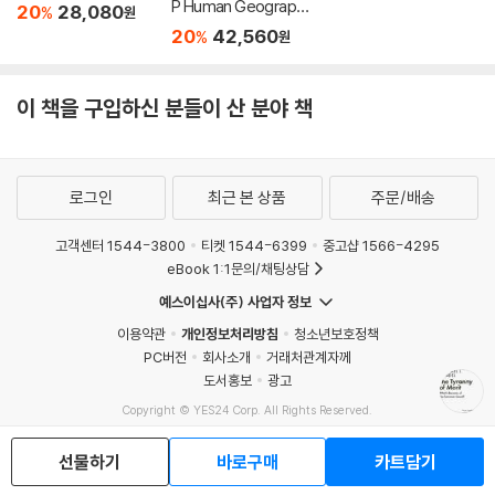
P Human Geograph
20
28,080
%
원
y Premium Prep, 18t
20
42,560
%
원
h Edition: 6 Practice
Tests + Digital Prac
tice Online + Conte
이 책을 구입하신 분들이 산 분야 책
nt Review
로그인
최근 본 상품
주문/배송
고객센터 1544-3800
티켓 1544-6399
중고샵 1566-4295
eBook 1:1문의/채팅상담
예스이십사(주) 사업자 정보
이용약관
개인정보처리방침
청소년보호정책
PC버전
회사소개
거래처관계자께
도서홍보
광고
Copyright © YES24 Corp. All Rights Reserved.
MATOM1
선물하기
바로구매
카트담기