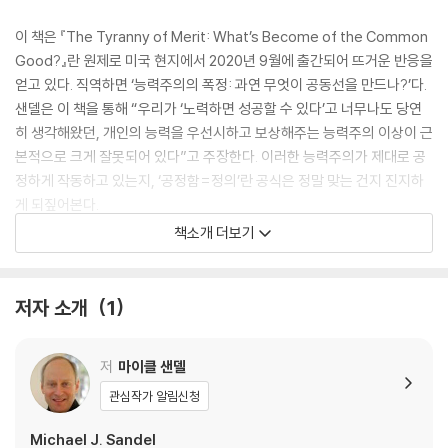
이 책은 『The Tyranny of Merit: What’s Become of the Common
Good?』란 원제로 미국 현지에서 2020년 9월에 출간되어 뜨거운 반응을
얻고 있다. 직역하면 ‘능력주의의 폭정: 과연 무엇이 공동선을 만드나?’다.
샌델은 이 책을 통해 “우리가 ‘노력하면 성공할 수 있다’고 너무나도 당연
히 생각해왔던, 개인의 능력을 우선시하고 보상해주는 능력주의 이상이 근
본적으로 크게 잘못되어 있다”고 주장한다. 이러한 능력주의가 제대로 공
정하게 작동하고 있는지, ‘공정함=정의’란 공식은 정말 맞는 건지 진지하
게 되짚어본다.
책소개 더보기
A TLS, GUARDIAN AND NEW STATESMAN BOOK OF THE YE
AR 2020
저자 소개
1
The new bestseller from the acclaimed author of Justice
and one of the world's most popular philosophers
저
마이클 샌델
"Astute, insightful, and empathetic...A crucial book for th
관심작가 알림신청
is moment" Tara Westover, author of Educated
Michael J. Sandel