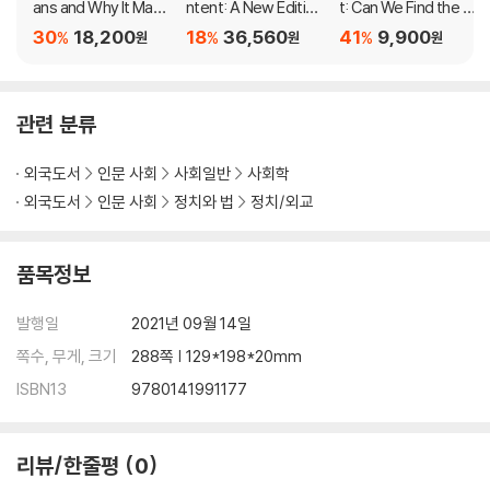
ans and Why It Matt
ntent: A New Edition
t: Can We Find the C
ers
for Our Perilous Tim
ommon Good?
30
18,200
18
36,560
41
9,900
%
%
%
원
원
원
es
관련 분류
외국도서
인문 사회
사회일반
사회학
외국도서
인문 사회
정치와 법
정치/외교
품목정보
발행일
2021년 09월 14일
쪽수, 무게, 크기
288쪽 | 129*198*20mm
ISBN13
9780141991177
리뷰/한줄평
0