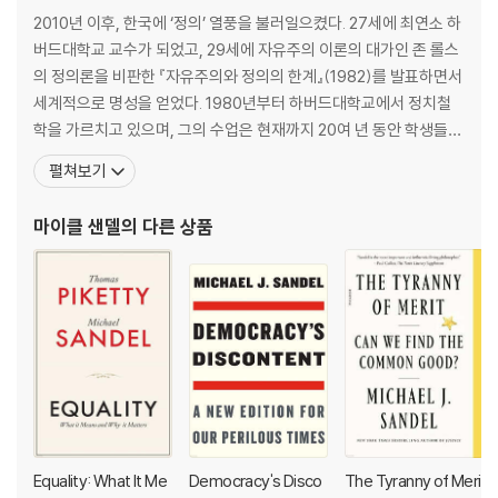
These are dangerous times for democracy. We live in an age o
2010년 이후, 한국에 ‘정의’ 열풍을 불러일으켰다. 27세에 최연소 하
f winners and losers, where the odds are stacked in favour of
버드대학교 교수가 되었고, 29세에 자유주의 이론의 대가인 존 롤스
the already fortunate. Stalled social mobility and entrenched i
의 정의론을 비판한 『자유주의와 정의의 한계』(1982)를 발표하면서
nequality give the lie to the promise that "you can make it if yo
세계적으로 명성을 얻었다. 1980년부터 하버드대학교에서 정치철
u try". And the consequence is a brew of anger and frustration
학을 가르치고 있으며, 그의 수업은 현재까지 20여 년 동안 학생들
that has fuelled populist protest, with the triumph of Brexit an
사이에서 최고의 명강의로 손꼽힌다. 존 롤스 이후 정의 분야의 세계
펼쳐보기
d election of Donald Trump.
적 학자로 인정받는 그는 명실공히 이 시대의 최고 석학이자 철학계
의 록스타이다. 대표 저서로 『정의란 무엇인가』 『돈으로 살 수 없는
마이클 샌델
의 다른 상품
Michael J. Sandel argues that to overcome the polarized politi
것들』 『정치와 도덕을 말하다』 『완벽에 대한
cs of our time, we must rethink the attitudes toward success
and failure that have accompanied globalisation and rising ine
quality. Sandel highlights the hubris a meritocracy generates a
mong the winners and the harsh judgement it imposes on tho
se left behind. He offers an alternative way of thinking about s
uccess - more attentive to the role of luck in human affairs, m
ore conducive to an ethic of humility, and more hospitable to a
politics of the common good.
Equality: What It Me
Democracy's Disco
The Tyranny of Meri