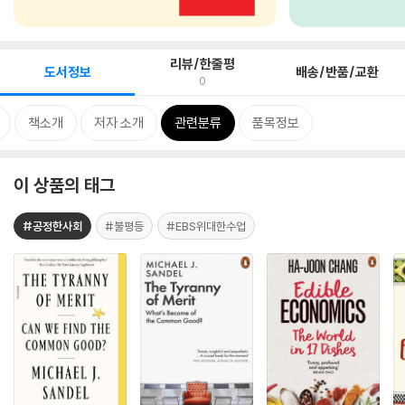
리뷰/한줄평
도서정보
배송/반품/교환
0
책소개
저자 소개
관련분류
품목정보
이 상품의 태그
#공정한사회
#불평등
#EBS위대한수업