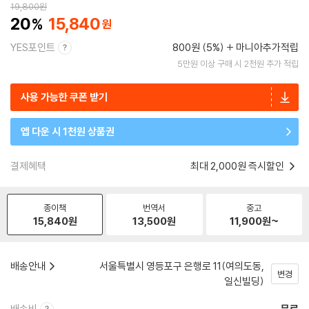
19,800
원
20
15,840
YES포인트
800원 (5%)
마니아추가적립
5만원 이상 구매 시 2천원 추가 적립
사용 가능한 쿠폰 받기
앱 다운 시 1천원 상품권
결제혜택
최대 2,000원 즉시할인
종이책
번역서
중고
15,840
원
13,500
원
11,900
원~
배송안내
서울특별시 영등포구 은행로 11(여의도동,
변경
일신빌딩)
배송비
무료