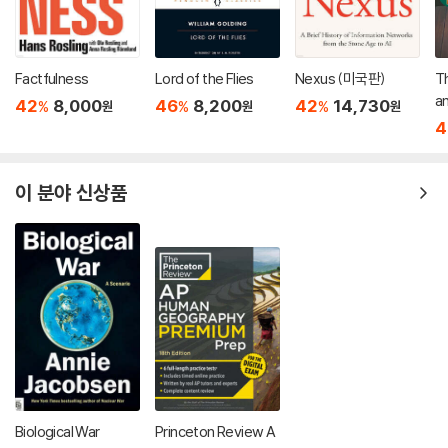
Factfulness
Lord of the Flies
Nexus (미국판)
Th
an : 2013 뉴베
42
8,000
46
8,200
42
14,730
%
%
%
원
원
원
작
4
이 분야 신상품
Biological War
Princeton Review A