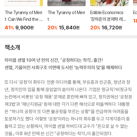
The Tyranny of Meri
The Tyranny of Meri
Edible Economics :
E
t: Can We Find the C
t
'장하준의 경제학 레시
1
ommon Good?
피' 원서
41
9,900
20
15,840
20
16,720
%
%
%
원
원
원
책소개
마이클 샌델 10여 년 만의 신간, 『공정하다는 착각』 출간!
샌델, 기울어진 사회구조 이면에 도사린 ‘능력주의의 덫’을 해체하다
또 다시 ‘공정’이 화두다. 언론 미디어를 통해, 부유층과 빈곤층, 청년과 장
년, 정치인의 입을 통해 끊임없이 쏟아져 나온다. 기업은 정규직?비정규직
논란에서 비롯된 ‘공정 채용’ 문제로 혼란에 빠져 있고, 정치권에선 ‘공정경
제3법’과 ‘재난지원금’ 등에 대한 각기 다른 해석으로 떠들썩하다. 대통령
은 “하나의 공정이 또 다른 불공정을 부르는 상황”을 언급하며 어려움을
토로하기도 했다. 이렇듯 ‘공정’이라는 하나의 화두를 두고 각계각층이 충
돌하고 있는 상황에서, 마이클 샌델 하버드대 교수가 『돈으로 살 수 없는
것들』 이후 8년 만에 쓴 신간 『공정하다는 착각』이 출간되었다.