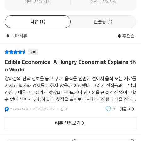
혜택 및 유의사항
혜택 및 유의사항
리뷰
1
한줄평
1
구매리뷰
추천순
구매
Edible Economics: A Hungry Economist Explains th
e World
장하준의 신작 정보를 듣고 구매. 음식을 전면에 걸어서 음식 또는 재료를
가지고 역사와 경제를 논하지 않을까 예상했다. 그래서 전작들과는 달리
강한 구매욕구는 생기지 않았으나 하드커버 영어본을 품절 걱정 없이 구할
수 있다 싶어서 진행하였다. 첫장을 열어보니 괜한 걱정했나 싶을 정도로
쉽고 재밌게 변함없는 장하준의 경제강의를 읽을 수 있다. 도대체 그 음식
n******8
2023.07.27.
신고
0
댓글
0
들이 어떻게
리뷰 전체보기