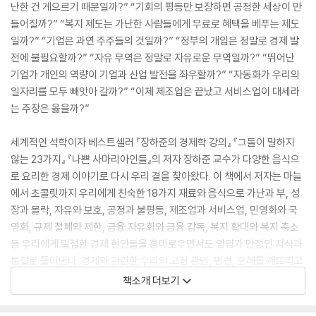
난한 건 게으르기 때문일까?” “기회의 평등만 보장하면 공정한 세상이 만
들어질까?” “복지 제도는 가난한 사람들에게 무료로 혜택을 베푸는 제도
일까?” “기업은 과연 주주들의 것일까?” “정부의 개입은 정말로 경제 발
전에 불필요할까?” “자유 무역은 정말로 자유로운 무역일까?” “뛰어난
기업가 개인의 역량이 기업과 산업 발전을 좌우할까?” “자동화가 우리의
일자리를 모두 빼앗아 갈까?” “이제 제조업은 끝났고 서비스업이 대세라
는 주장은 옳을까?”
세계적인 석학이자 베스트셀러 『장하준의 경제학 강의』 『그들이 말하지
않는 23가지』 『나쁜 사마리아인들』의 저자 장하준 교수가 다양한 음식으
로 요리한 경제 이야기로 다시 우리 곁을 찾아왔다. 이 책에서 저자는 마늘
에서 초콜릿까지 우리에게 친숙한 18가지 재료와 음식으로 가난과 부, 성
장과 몰락, 자유와 보호, 공정과 불평등, 제조업과 서비스업, 민영화와 국
영화, 규제 철폐와 제한, 금융 자유화와 금융 감독, 복지 확대와 복지 축소
등 우리에게 밀접한 경제 현안들을 흥미로우면서도 영양가 만점인 지식과
통찰로 풀어낸다. 경제와 관련한 우리의 고정 관념, 편견, 오해를 깨뜨리고
대안과 비전을 제시하는 이 책은 팍팍한 살림살이와 불안한 경제 앞에 길
책소개 더보기
을 잃은 모든 이들에게 어려움을 뚫고 성장해 나갈 힘과 희망을 전해 줄 것
이다.