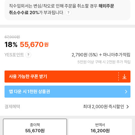
직수입외서는 변심/착오로 인해 주문을 취소할 경우
해외주문
취소수수료 20%
가 부과됩니다.
67,900
원
18
55,670
YES포인트
2,790원 (5%)
마니아추가적립
5만원 이상 구매 시 2천원 추가 적립
사용 가능한 쿠폰 받기
앱 다운 시 1천원 상품권
결제혜택
최대 2,000원 즉시할인
종이책
번역서
55,670
원
16,200
원