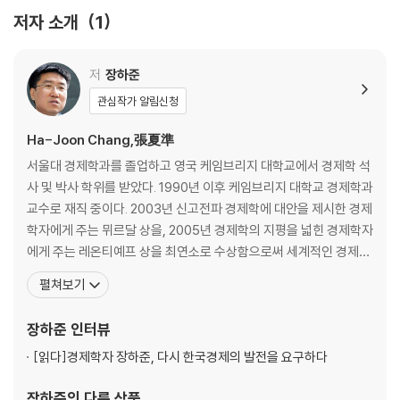
저자 소개
1
Edible Economics brings the sort of creative fusion that s
pices up a great kitchen to the often too-disciplined subj
저
장하준
ect of economics
관심작가 알림신청
For decades, a single, free-market philosophy has dominated
Ha-Joon Chang,張夏準
global economics. But this intellectual monoculture is bland an
d unhealthy.
서울대 경제학과를 졸업하고 영국 케임브리지 대학교에서 경제학 석
사 및 박사 학위를 받았다. 1990년 이후 케임브리지 대학교 경제학과
Bestselling author and economist Ha-Joon Chang makes chall
교수로 재직 중이다. 2003년 신고전파 경제학에 대안을 제시한 경제
enging economic ideas delicious by plating them alongside st
학자에게 주는 뮈르달 상을, 2005년 경제학의 지평을 넓힌 경제학자
ories about food from around the world, using the diverse hist
에게 주는 레온티예프 상을 최연소로 수상함으로써 세계적인 경제학
ories behind familiar food items to explore economic theory. F
자로 명성을 얻었다. 2014년에는 영국의 정치 평론지 《프로스펙트P
펼쳐보기
or Chang, chocolate is a lifelong addiction, but more exciting a
ROSPECT》가 매년 선정하는 ‘올해의 사상가 50인’ 중 9위에 오르
re the insights it offers into postindustrial knowledge econom
기도 했다. 주요 저서로는 《장하준의 경제학 강의Economics The
장하준
인터뷰
ies; and while okra makes Southern gumbo heart-meltingly s
User’s Guide》, 《그들이 말하
[읽다]
경제학자 장하준, 다시 한국경제의 발전을 요구하다
mooth, it also speaks of capitalism’s entangled relationship wi
th freedom.
장하준
의 다른 상품