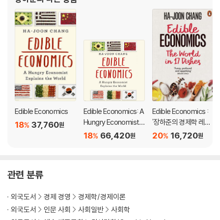
Myth-busting, witty, and thought-provoking, Edible Economic
s serves up a feast of bold ideas about globalization, climate
change, immigration, austerity, automation, and why carrots n
eed not be orange. It shows that getting to grips with the eco
nomy is like learning a recipe: when we understand it, we can a
dapt and improve it―and better understand our world.
Edible Economics
Edible Economics: A
Edible Economics :
Hungry Economist E
'장하준의 경제학 레시
18
37,760
%
원
xplains the World
피' 원서
18
66,420
20
16,720
%
%
원
원
관련 분류
외국도서
경제 경영
경제학/경제이론
외국도서
인문 사회
사회일반
사회학