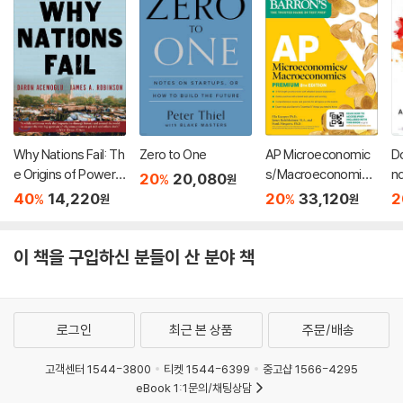
Why Nations Fail: Th
Zero to One
AP Microeconomic
Do
e Origins of Power,
s/Macroeconomics
nd
20
20,080
%
원
Prosperity, and Pov
Premium, Eighth Edi
A
40
14,220
20
33,120
2
%
%
원
원
erty
tion: Prep Book with
4 Practice Tests +
Comprehensive Re
이 책을 구입하신 분들이 산 분야 책
view + Online Practi
ce
로그인
최근 본 상품
주문/배송
고객센터 1544-3800
티켓 1544-6399
중고샵 1566-4295
eBook 1:1문의/채팅상담