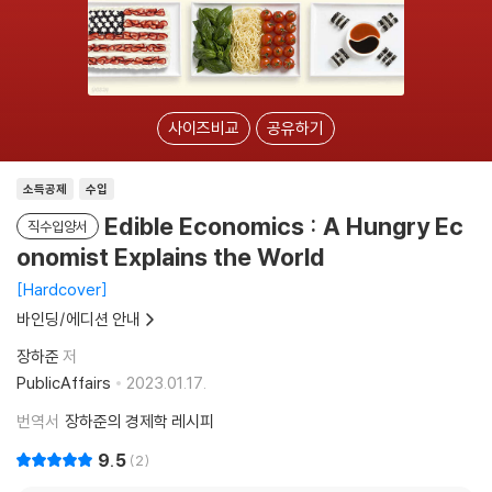
사이즈비교
공유하기
소득공제
수입
Edible Economics : A Hungry Ec
직수입양서
onomist Explains the World
Hardcover
바인딩/에디션 안내
장하준
저
PublicAffairs
2023.01.17.
번역서
장하준의 경제학 레시피
9.5
2