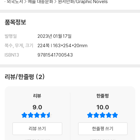
외국도서
예술 대중문화
원서만화/Graphic Novels
품목정보
발행일
2023년 01월 17일
쪽수, 무게, 크기
224쪽 | 163*254*20mm
ISBN13
9781541700543
리뷰/한줄평
2
리뷰
한줄평
9.0
10.0
리뷰 쓰기
한줄평 쓰기