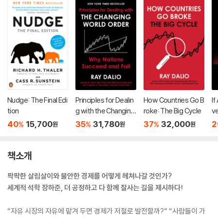
Nudge: The Final Edi
Principles for Dealin
How Countries Go B
If
tion
g with the Changing
roke: The Big Cycle
v
World Order
40
15,700
35
31,780
37
32,000
2
%
%
%
원
원
원
책소개
팍팍한 살림살이와 불안한 경제를 어떻게 헤쳐나갈 것인가?
세계적 석학 장하준, 더 공정하고 다 함께 잘사는 길을 제시하다!
“자유 시장의 자유에 맡겨 두면 경제가 저절로 발전할까?” “사람들이 가