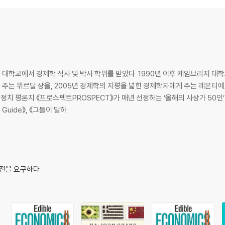
items - where they come from, how they are cooked and consumed, 
colate is a life-long addiction, but more exciting are the insights 
n gumbo heart-meltingly smooth, it also speaks of capitalism's e
he hidden cost of care work to the misleading language of the fre
ean dotori mook, Ha-Joon Chang serves up an easy-to-digest feast 
g, Edible Economics shows that getting to grips with the economy i
학교에서 경제학 석사 및 박사 학위를 받았다. 1990년 이후 케임브리지 대학교
world.
주는 뮈르달 상을, 2005년 경제학의 지평을 넓힌 경제학자에게 주는 레온티
정치 평론지 《프로스펙트PROSPECT》가 매년 선정하는 ‘올해의 사상가 50인’
 Guide》, 《그들이 말하
발전을 요구하다