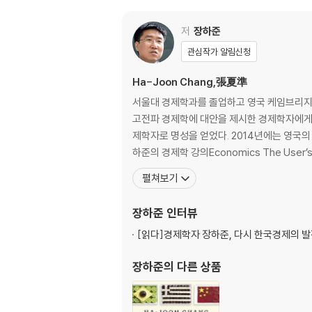
He uses histories behind familiar food 
o explore economic theory. For Chang, cho
저
장하준
economies; and while okra makes Souther
unfreedom. Explaining everything from t
관심작가 알림신청
and egg toast, Gambas al Ajillo and Kor
Ha-Joon Chang,張夏準
Myth-busting, witty and thought-provokin
서울대 경제학과를 졸업하고 영국 케임브리지 대
nd it, we can change it - and, with it, the 
고전파 경제학에 대안을 제시한 경제학자에게 
제학자로 명성을 얻었다. 2014년에는 영국의 
하준의 경제학 강의Economics The User’s
펼쳐보기
장하준
인터뷰
[읽다]
경제학자 장하준, 다시 한국경제의 
장하준
의 다른 상품