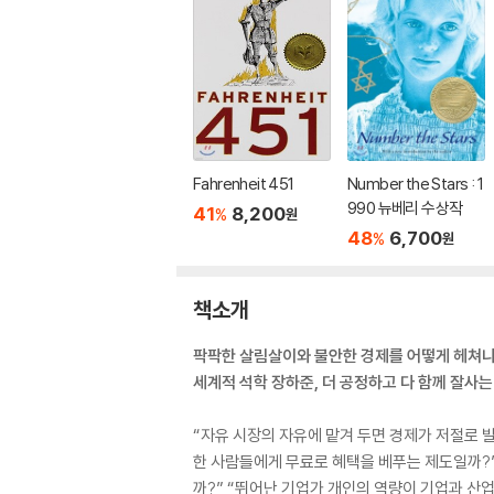
Fahrenheit 451
Number the Stars : 1
990 뉴베리 수상작
41
8,200
%
원
48
6,700
%
원
책소개
팍팍한 살림살이와 불안한 경제를 어떻게 헤쳐나
세계적 석학 장하준, 더 공정하고 다 함께 잘사는
“자유 시장의 자유에 맡겨 두면 경제가 저절로 
한 사람들에게 무료로 혜택을 베푸는 제도일까?”
까?” “뛰어난 기업가 개인의 역량이 기업과 산