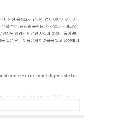
수가 다양한 음식으로 요리한 경제 이야기로 다시
자유와 보호, 공정과 불평등, 제조업과 서비스업,
로우면서도 영양가 만점인 지식과 통찰로 풀어낸다.
길을 잃은 모든 이들에게 어려움을 뚫고 성장해 나
ch more - in its most digestible for
y - like British food in the 1980s, when
ide range of cuisines contributes to a m
ories about food from around the world.