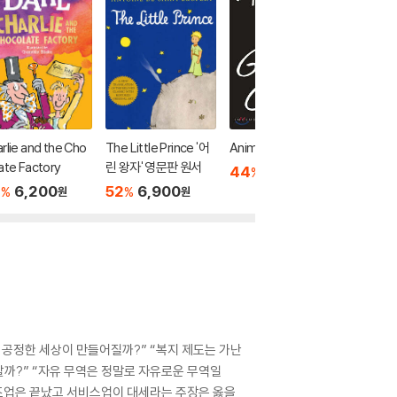
rlie and the Cho
The Little Prince '어
Animal Farm
A Long 
ate Factory
린 왕자' 영문판 원서
er
44
8,300
%
원
7
6,200
52
6,900
45
7
%
%
%
원
원
 공정한 세상이 만들어질까?” “복지 제도는 가난
할까?” “자유 무역은 정말로 자유로운 무역일
제조업은 끝났고 서비스업이 대세라는 주장은 옳을