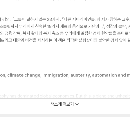
강의』 『그들이 말하지 않는 23가지』 『나쁜 사마리아인들』의 저자 장하준 교
초콜릿까지 우리에게 친숙한 18가지 재료와 음식으로 가난과 부, 성장과 몰락, 
화와 금융 감독, 복지 확대와 복지 축소 등 우리에게 밀접한 경제 현안들을 흥미
 깨뜨리고 대안과 비전을 제시하는 이 책은 팍팍한 살림살이와 불안한 경제 앞에 
on, climate change, immigration, austerity, automation and mu
ophy has dominated global economics. But this is bland and unhealth
 Chang first arrived in the UK from South Korea. Just as eating a w
책소개 더보기
 is it essential we listen to a variety of economic perspectives.
nging economic ideas more palatable by plating them alongside st