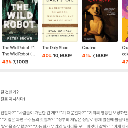
The Wild Robot #1 :
The Daily Stoic
Coraline
Cha
The Wild Robot (미
col
40
10,900
41
7,600
%
%
원
원
국판)
43
7,100
4
%
원
갈 것인가?
 길을 제시하다!
발전할까?” “사람들이 가난한 건 게으르기 때문일까?” “기회의 평등만 보장하면
 “기업은 과연 주주들의 것일까?” “정부의 개입은 정말로 경제 발전에 불필요
업 발전을 좌우할까?” “자동화가 우리의 일자리를 모두 빼앗아 갈까?” “이제 