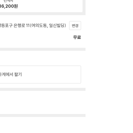
번역서
16,200
원
등포구 은행로 11(여의도동, 일신빌딩)
변경
무료
가게에서 팔기