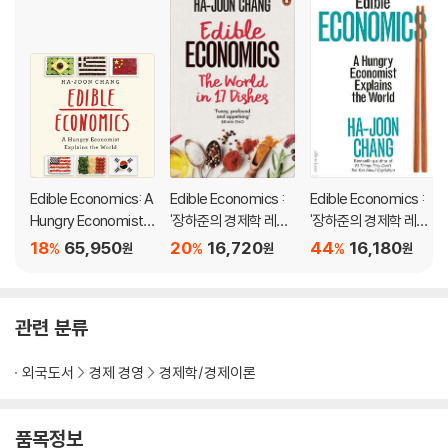
s serves up a feast of bold ideas about globalization, climate
change, immigration, austerity, automation, and why carrots n
eed not be orange.
It shows that getting to grips with the economy is like learning
a recipe: when we understand it, we can adapt and improve it
and better understand our world.
Edible Economics: A
Edible Economics :
Edible Economics :
Hungry Economist E
'장하준의 경제학 레시
'장하준의 경제학 레시
xplains the World
피' 원서
피' 원서
18
65,950
20
16,720
44
16,180
%
%
%
원
원
원
관련 분류
외국도서
경제 경영
경제학/경제이론
품목정보