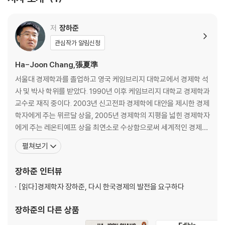
Edible Economics brings the sort of creative fusion that s
pices up a great kitchen to the often too-disciplined subj
저
장하준
ect of economics
관심작가 알림신청
For decades, a single, free-market philosophy has dominated
Ha-Joon Chang,張夏準
global economics. But this intellectual monoculture is bland an
d unhealthy.
서울대 경제학과를 졸업하고 영국 케임브리지 대학교에서 경제학 석
사 및 박사 학위를 받았다. 1990년 이후 케임브리지 대학교 경제학과
Bestselling author and economist Ha-Joon Chang makes chall
교수로 재직 중이다. 2003년 신고전파 경제학에 대안을 제시한 경제
enging economic ideas delicious by plating them alongside st
학자에게 주는 뮈르달 상을, 2005년 경제학의 지평을 넓힌 경제학자
ories about food from around the world, using the diverse hist
에게 주는 레온티예프 상을 최연소로 수상함으로써 세계적인 경제학
ories behind familiar food items to explore economic theory. F
자로 명성을 얻었다. 2014년에는 영국의 정치 평론지 《프로스펙트P
펼쳐보기
or Chang, chocolate is a lifelong addiction, but more exciting a
ROSPECT》가 매년 선정하는 ‘올해의 사상가 50인’ 중 9위에 오르
re the insights it offers into postindustrial knowledge econom
기도 했다. 주요 저서로는 《장하준의 경제학 강의Economics The
장하준
인터뷰
ies; and while okra makes Southern gumbo heart-meltingly s
User’s Guide》, 《그들이 말하
[읽다]
경제학자 장하준, 다시 한국경제의 발전을 요구하다
mooth, it also speaks of capitalism's entangled relationship wi
th freedom.
장하준
의 다른 상품
Myth-busting, witty, and thought-provoking, Edible Economic