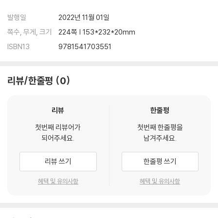
발행일
2022년 11월 01일
쪽수, 무게, 크기
224쪽 | 153*232*20mm
ISBN13
9781541703551
리뷰/한줄평
0
리뷰
한줄평
첫번째 리뷰어가
첫번째 한줄평을
되어주세요.
남겨주세요.
리뷰 쓰기
한줄평 쓰기
혜택 및 유의사항
혜택 및 유의사항