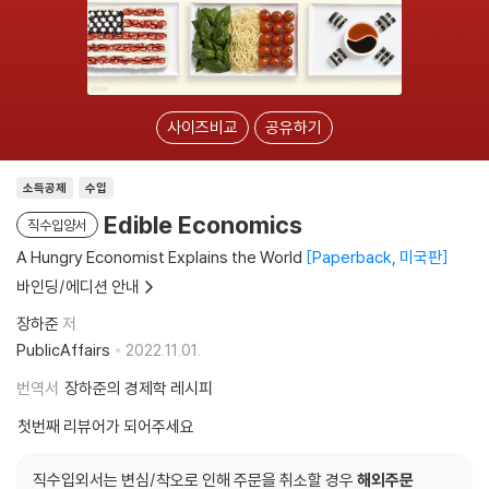
사이즈비교
공유하기
소득공제
수입
Edible Economics
직수입양서
A Hungry Economist Explains the World
Paperback, 미국판
바인딩/에디션 안내
장하준
저
PublicAffairs
2022.11.01.
번역서
장하준의 경제학 레시피
첫번째 리뷰어가 되어주세요
직수입외서는 변심/착오로 인해 주문을 취소할 경우
해외주문