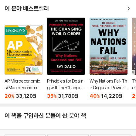
이 분야 베스트셀러
AP Microeconomic
Principles for Dealin
Why Nations Fail: Th
Th
s/Macroeconomics
g with the Changing
e Origins of Power,
e
Premium, Eighth Edi
World Order
Prosperity, and Pov
D
20
33,120
35
31,780
40
14,220
2
%
%
%
원
원
원
tion: Prep Book with
erty
Qu
4 Practice Tests +
li
Comprehensive Re
이 책을 구입하신 분들이 산 분야 책
view + Online Practi
ce