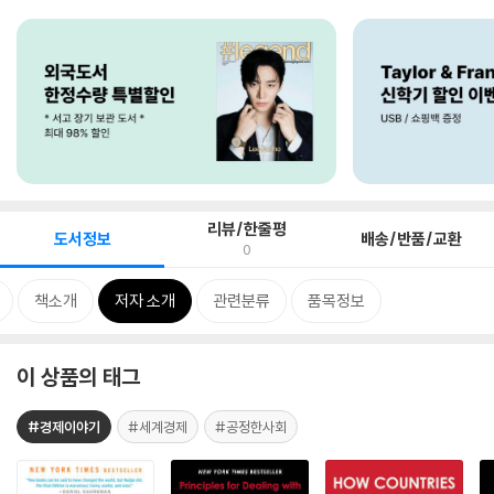
리뷰/한줄평
도서정보
배송/반품/교환
0
책소개
저자 소개
관련분류
품목정보
이 상품의 태그
#경제이야기
#세계경제
#공정한사회