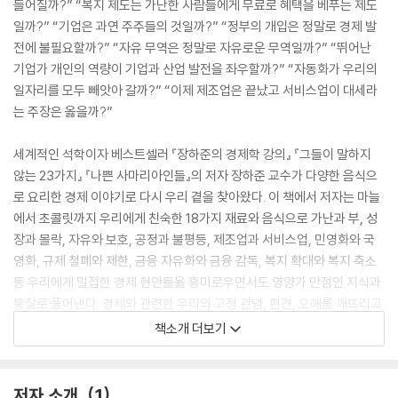
들어질까?” “복지 제도는 가난한 사람들에게 무료로 혜택을 베푸는 제도
일까?” “기업은 과연 주주들의 것일까?” “정부의 개입은 정말로 경제 발
전에 불필요할까?” “자유 무역은 정말로 자유로운 무역일까?” “뛰어난
기업가 개인의 역량이 기업과 산업 발전을 좌우할까?” “자동화가 우리의
일자리를 모두 빼앗아 갈까?” “이제 제조업은 끝났고 서비스업이 대세라
는 주장은 옳을까?”
세계적인 석학이자 베스트셀러 『장하준의 경제학 강의』 『그들이 말하지
않는 23가지』 『나쁜 사마리아인들』의 저자 장하준 교수가 다양한 음식으
로 요리한 경제 이야기로 다시 우리 곁을 찾아왔다. 이 책에서 저자는 마늘
에서 초콜릿까지 우리에게 친숙한 18가지 재료와 음식으로 가난과 부, 성
장과 몰락, 자유와 보호, 공정과 불평등, 제조업과 서비스업, 민영화와 국
영화, 규제 철폐와 제한, 금융 자유화와 금융 감독, 복지 확대와 복지 축소
등 우리에게 밀접한 경제 현안들을 흥미로우면서도 영양가 만점인 지식과
통찰로 풀어낸다. 경제와 관련한 우리의 고정 관념, 편견, 오해를 깨뜨리고
대안과 비전을 제시하는 이 책은 팍팍한 살림살이와 불안한 경제 앞에 길
책소개 더보기
을 잃은 모든 이들에게 어려움을 뚫고 성장해 나갈 힘과 희망을 전해 줄 것
이다.
저자 소개
1