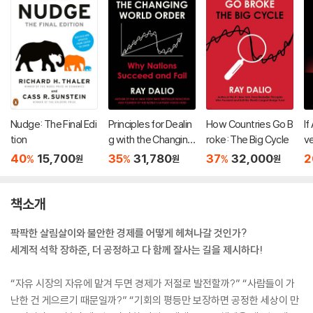
Nudge: The Final Edi
Principles for Dealin
How Countries Go B
If
tion
g with the Changing
roke: The Big Cycle
v
World Order
40
15,700
35
31,780
37
32,000
2
%
%
%
원
원
원
책소개
팍팍한 살림살이와 불안한 경제를 어떻게 헤쳐나갈 것인가?
세계적 석학 장하준, 더 공정하고 다 함께 잘사는 길을 제시하다!
“자유 시장의 자유에 맡겨 두면 경제가 저절로 발전할까?” “사람들이 가
난한 건 게으르기 때문일까?” “기회의 평등만 보장하면 공정한 세상이 만