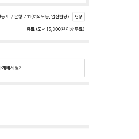
등포구 은행로 11(여의도동, 일신빌딩)
변경
유료
(도서 15,000원 이상 무료)
가게에서 팔기