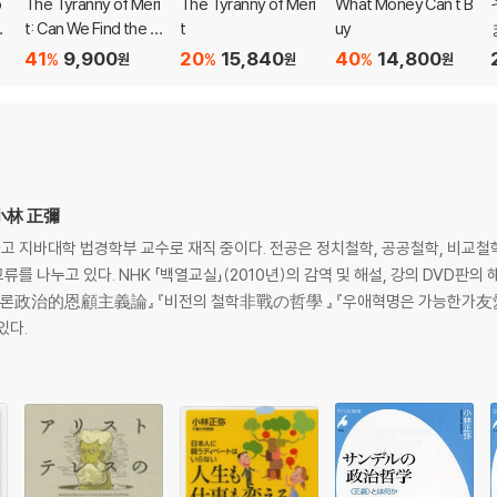
o
The Tyranny of Meri
The Tyranny of Meri
What Money Can't B
on
t: Can We Find the C
t
uy
m
ommon Good?
41
9,900
20
15,840
40
14,800
%
%
%
원
원
원
,小林 正彌
업하고 지바대학 법경학부 교수로 재직 중이다. 전공은 정치철학, 공공철학, 비교
 나누고 있다. NHK 「백열교실」(2010년)의 감역 및 해설, 강의 DVD판의
주의론政治的恩顧主義論』 『비전의 철학非戰の哲學 』 『우애혁명은 가능한가友
있다.