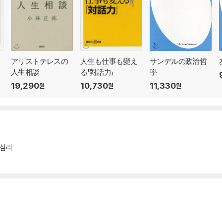
アリストテレスの
人生も仕事も變え
サンデルの政治哲
人生相談
る「對話力」
學
19,290
10,730
11,330
원
원
원
/심리