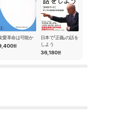
友愛革命は可能か
日本で「正義」の話を
しよう
9,400
원
36,180
원