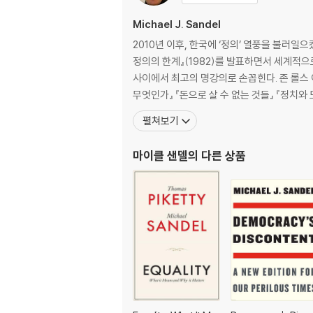
Michael J. Sandel
2010년 이후, 한국에 ‘정의’ 열풍을 불러
정의의 한계』(1982)를 발표하면서 세계적으
사이에서 최고의 명강의로 손꼽힌다. 존 롤스
무엇인가』 『돈으로 살 수 없는 것들』 『정치와
펼쳐보기
마이클 샌델
의 다른 상품