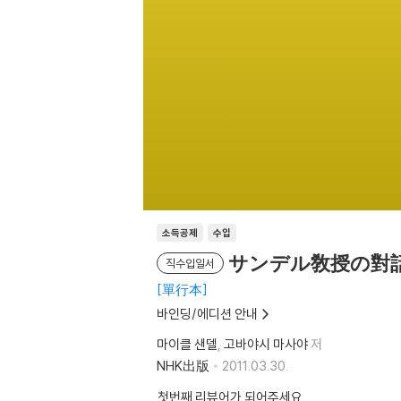
소득공제
수입
サンデル敎授の對
직수입일서
單行本
바인딩/에디션 안내
마이클 샌델
고바야시 마사야
저
NHK出版
2011.03.30.
첫번째 리뷰어가 되어주세요