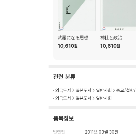
武器になる思想
神社と政治
10,610
10,610
원
원
관련 분류
외국도서
일본도서
일반사회
종교/철학
외국도서
일본도서
일반사회
품목정보
발행일
2011년 03월 30일