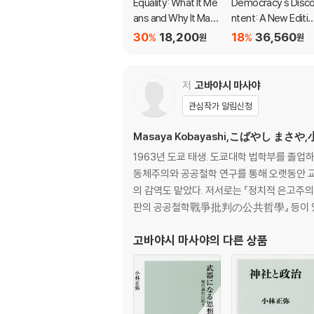
Equality: What It Me
Democracy's Disc
ans and Why It Matt
ntent: A New Editi
ers
for Our Perilous Ti
30
18,200
18
36,560
%
%
원
원
es
저
고바야시 마사야
관심작가 알림신청
Masaya Kobayashi,こばやし まさや
1963년 도쿄 태생. 도쿄대학 법학부를 졸
동체주의와 공공철학 연구를 통해 오랫동안 교류를
의 감역도 맡았다. 저서로는 『정치적 은고
판의 공공철학戰爭批判の公共哲學』 등이 
고바야시 마사야
의 다른 상품