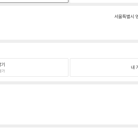
서울특별시 영
팔기
내 
불가