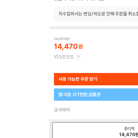
직수입외서는 변심/착오로 인해 주문을 취소
14,470
원
14,470
YES포인트
사용 가능한 쿠폰 받기
앱 다운 시 1천원 상품권
결제혜택
종이책
14,470