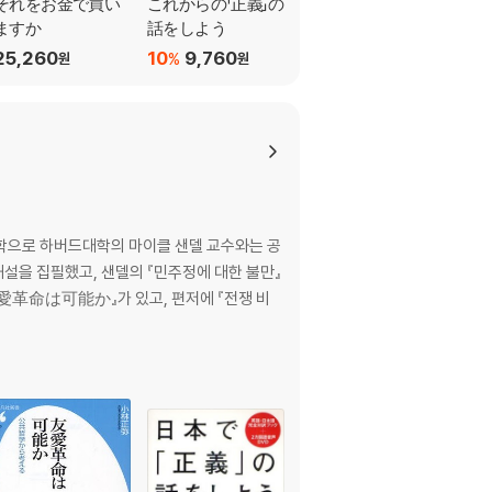
それをお金で買い
これからの「正義」の
日本で「正義」の話を
ますか
話をしよう
しよう
25,260
10
9,760
36,180
%
원
원
원
철학으로 하버드대학의 마이클 샌델 교수와는 공
 해설을 집필했고, 샌델의 『민주정에 대한 불만』
愛革命は可能か』가 있고, 편저에 『전쟁 비