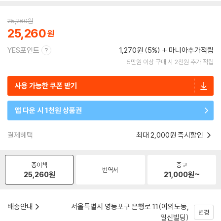
25,260
원
25,260
YES포인트
1,270원 (5%)
마니아추가적립
5만원 이상 구매 시 2천원 추가 적립
사용 가능한 쿠폰 받기
앱 다운 시 1천원 상품권
결제혜택
최대 2,000원 즉시할인
종이책
중고
번역서
25,260
원
21,000
원~
배송안내
서울특별시 영등포구 은행로 11(여의도동,
변경
일신빌딩)