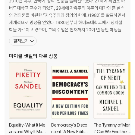
2010년 이후, 한국에 ‘정의’ 열풍을 불러일으켰다. 27세에 최연소 하
버드대학교 교수가 되었고, 29세에 자유주의 이론의 대가인 존 롤스
의 정의론을 비판한 『자유주의와 정의의 한계』(1982)를 발표하면서
세계적으로 명성을 얻었다. 1980년부터 하버드대학교에서 정치철
학을 가르치고 있으며, 그의 수업은 현재까지 20여 년 동안 학생들
사이에서 최고의 명강의로 손꼽힌다. 존 롤스 이후 정의 분야의 세계
펼쳐보기
적 학자로 인정받는 그는 명실공히 이 시대의 최고 석학이자 철학계
의 록스타이다. 대표 저서로 『정의란 무엇인가』 『돈으로 살 수 없는
마이클 샌델
의 다른 상품
것들』 『정치와 도덕을 말하다』 『완벽에 대한
Equality: What It Me
Democracy's Disco
The Tyranny of Meri
ans and Why It Matt
ntent: A New Edition
t: Can We Find the C