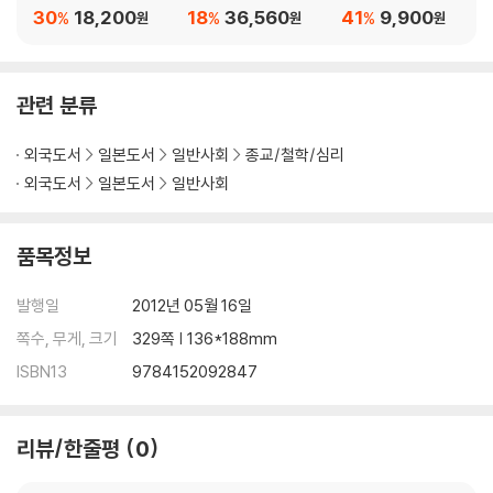
ers
for Our Perilous Tim
ommon Good?
30
18,200
18
36,560
41
9,900
%
%
%
원
원
원
es
관련 분류
외국도서
일본도서
일반사회
종교/철학/심리
외국도서
일본도서
일반사회
품목정보
발행일
2012년 05월 16일
쪽수, 무게, 크기
329쪽 | 136*188mm
ISBN13
9784152092847
리뷰/한줄평
0