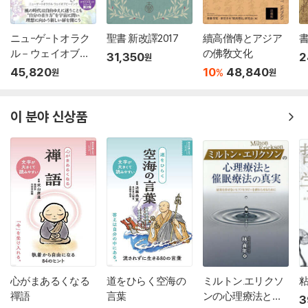
ニュ-ゲ-トオラク
聖書 新改譯2017
續高僧傳とアジア
書
ル－ウェイオブビ-
の佛敎文化
31,350
2
원
イング
45,820
10
48,840
%
원
원
이 분야 신상품
心がまあるくなる
道をひらく空海の
ミルトン.エリクソ
禪語
言葉
ンの心理療法と催
3