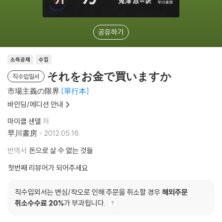
공유하기
소득공제
수입
それをお金で買いますか
직수입일서
市場主義の限界
單行本
바인딩/에디션 안내
마이클 샌델
저
早川書房
2012.05.16.
번역서
돈으로 살 수 없는 것들
첫번째 리뷰어가 되어주세요
직수입외서는 변심/착오로 인해 주문을 취소할 경우
해외주문
취소수수료 20%
가 부과됩니다.