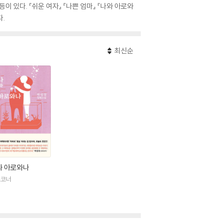
이 있다. 『쉬운 여자』 『나쁜 엄마』 『나와 아로와
.
최신순
와 아로와나
스코너