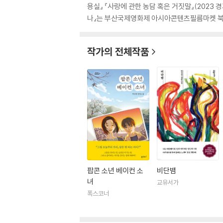
용실』 『사랑에 관한 농담 혹은 거짓말』(2023 
나』는 부산국제영화제 아시아콘텐츠필름마켓 북투필
작가의 전체작품
팝콘 소년 베이컨 소
비단뱀
녀
교유서가
폭스코너