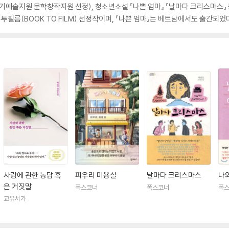
경기예술지원 문학창작지원 선정), 청소년소설 『나쁜 엄마』 『날마다 크리스마스』 등
름(BOOK TO FILM) 선정작이며, 『나쁜 엄마』는 베트남에서도 출간되었다
사랑에 관한 농담 혹
피우리 미용실
날마다 크리스마스
나
은 거짓말
폭스코너
폭스코너
폭
교유서가