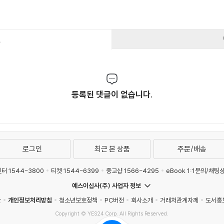
건
등록된 댓글이 없습니다.
로그인
최근 본 상품
주문/배송
터 1544-3800
티켓 1544-6399
중고샵 1566-4295
eBook 1:1문의/채팅
예스이십사(주) 사업자 정보
관
개인정보처리방침
청소년보호정책
PC버전
회사소개
거래처관계자께
도서홍
Copyright © YES24 Corp. All Rights Reserved.