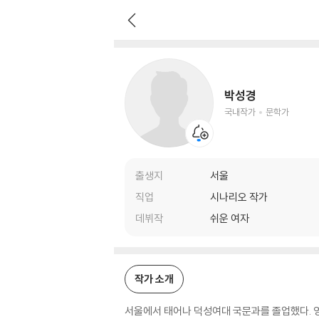
박성경
국내작가
문학가
박성경
국내작가
문학가
출생지
서울
직업
시나리오 작가
데뷔작
쉬운 여자
작가 소개
서울에서 태어나 덕성여대 국문과를 졸업했다. 영화 