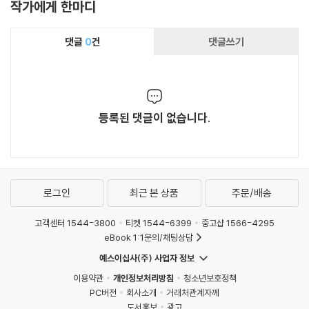
았다. 그들의 삶에 경외를 보내며 축하의 인사를
작가에게 한마디
전한다.
댓글
0
건
댓글쓰기
등록된 댓글이 없습니다.
로그인
최근 본 상품
주문/배송
고객센터 1544-3800
티켓 1544-6399
중고샵 1566-4295
eBook 1:1문의/채팅상담
예스이십사(주) 사업자 정보
이용약관
개인정보처리방침
청소년보호정책
PC버전
회사소개
거래처관계자께
도서홍보
광고