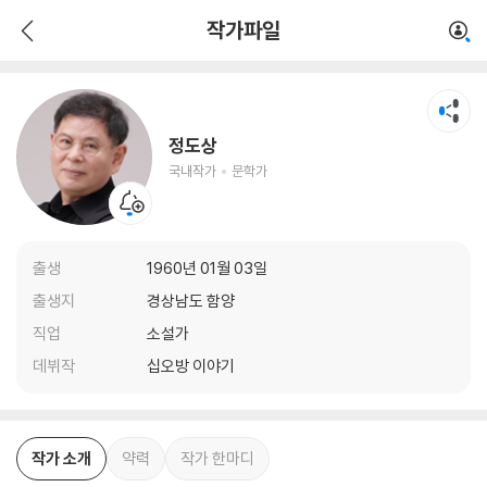
정도상
작가파일
국내작가
문학가
정도상
국내작가
문학가
출생
1960년 01월 03일
출생지
경상남도 함양
직업
소설가
데뷔작
십오방 이야기
작가 소개
약력
작가 한마디