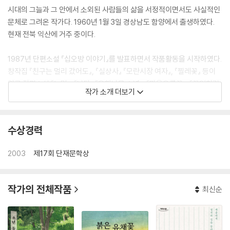
시대의 그늘과 그 안에서 소외된 사람들의 삶을 서정적이면서도 사실적인
문체로 그려온 작가다. 1960년 1월 3일 경상남도 함양에서 출생하였다.
현재 전북 익산에 거주 중이다.
1987년 단편소설 『십오방 이야기』를 발표하면서 작품활동을 시작하였다.
창작집 『친구는 멀리 갔어도』, 『실상사』 『모란시장 여자』, 『찔레꽃』 등이
있고 장편소설 『누망』, 『낙타』 『은행나무 소년』, 『마음오를꽃』, 『꽃잎처럼』
작가 소개 더보기
등이 있으며 장편동화 『돌고래 파치노』 등이 있다. 제17회 단재상, 제25회
요산문학상, 제7회 아름다운작가상을 수상했다.
수상경력
- 정도상 대표작
<친구는 멀리 갔어도>, <실상사>, <누망>, <찔레꽃>, <낙타>, <꽃잎처
2003
제17회 단재문학상
럼>
작가의 전체작품
최신순