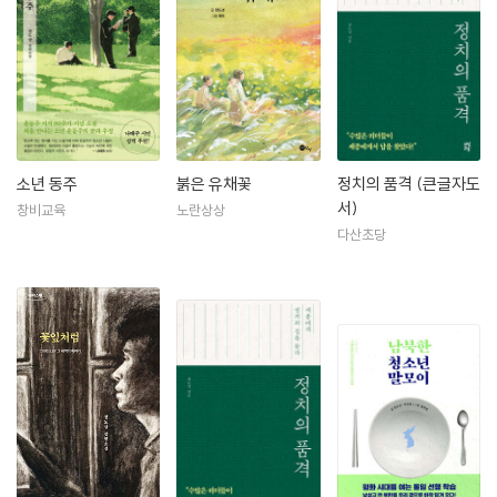
소년 동주
붉은 유채꽃
정치의 품격 (큰글자도
서)
창비교육
노란상상
다산초당