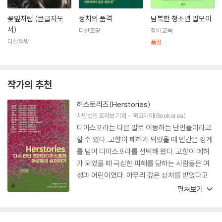
꽃잎처럼 (큰글자도
정치의 품격
남북한 청소년 말모이
서)
다산초당
창비교육
다산책방
품절
작가의 추천
허스토리즈(Herstories)
사단법인 조각보
기획
북코리아(Bookorea)
디아스포라는 다른 말로 이동하는 난민들이라고
할 수 있다. 고향이 폐허가 되었을 때 인간은 경계
를 넘어 디아스포라를 선택해 왔다. 고향이 폐허
가 되었을 때 극심한 피해를 당하는 사람들은 여
성과 어린이였다. 아무리 깊은 상처를 받았다고
하더라도 새로운 사랑은 시작되고 삶은 지속된다.
펼쳐보기
코리안디아스포라 여성들의 삶이 그러했다. 그들
의 이야기 속에 평화의 씨앗이 담겨 있는 것을 보