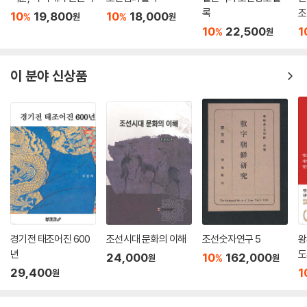
지금 여기 필요한 정치
록
조
10
19,800
10
18,000
%
%
원
원
10
22,500
1
%
원
세종은 피로 얼룩지고 너덜너덜해진 조선을 물려받은 비운의 왕이었다. 처
음부터 왕위에 오른 것도 아니고, 태종의 셋째 아들로 태어나 양녕대군이
폐위된 뒤에야 즉위하였다. 양녕대군의 견제와 태종의 기세에 기가 눌릴
이 분야 신상품
법도 하지만, 충녕 시절부터 그는 어질고 단단하고 진득한 인물이었다. 시
작부터 이기기 매우 힘든 싸움을 시작한 상황에, 놀랍게도 세종은 즉위하
자마자 다양한 개혁과 제도 정비를 실시했다. 세종이 내놓는 모든 정책과
제도 개혁은 ‘백성을 위하고 사랑하는 마음’을 바탕으로 발현된 것이기에
조선 초기 세종의 시대는 백성들이 살기 좋은 세상, 왕이 왕다운 세상이었
다.
분야를 가리지 않는 천재성, 끊임없는 독서와 공부로, 학문에 있어서 그에
게 대적할 만한 인물은 아무도 없었다. 하지만 세종은 모든 신하들이 만장
일치로 수긍을 해야만 다음 단계를 실시하는 타고난 민주주의자였다. 그렇
경기전 태조어진 600
조선시대 문화의 이해
조선숫자연구 5
왕
게 그는 왕으로 사는 내내 수많은 정치적 성과와 문화 전반의 업적을 이룬
년
도
24,000
10
162,000
%
원
원
다. 그는 겉으로는 명나라에 사대하는 자세를 취했지만, 마음속 깊이 조선
29,400
1
원
의 완벽한 문화적, 과학적 독립을 꿈꾸었다. ‘훈민정음’과 ‘장영실’이라는
키워드만 보아도 그 열망을 이루었음을 알 수 있다. 다양한 재능과 성품에