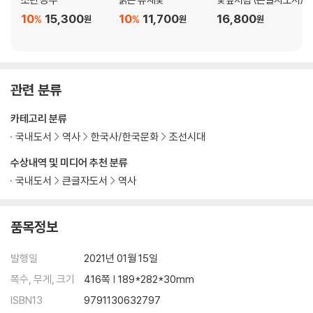
10
15,300
10
11,700
16,800
%
%
원
원
원
맺음말
관련 분류
카테고리 분류
국내도서
역사
한국사/한국문화
조선시대
수상내역 및 미디어 추천 분류
국내도서
큰글자도서
역사
품목정보
발행일
2021년 01월 15일
쪽수, 무게, 크기
416쪽 | 189*282*30mm
ISBN13
9791130632797