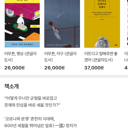
아무튼, 명상 (큰글자
아무튼, 야구 (큰글자
아프다고 말해주면 좋
이
도서)
도서)
겠어 (큰글자도서)
나
26,000
26,000
37,000
4
원
원
원
책소개
“어떻게 무너진 균형을 바로잡고
경제와 민심을 바로 세울 것인가?”
‘코로나와 분쟁’ 혼란의 시대에,
600년 세월을 뛰어넘은 일류(一流) 정치가