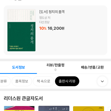
[도서]
정치의 품격
정도상 저
다산초당
10
16,200
%
원
리뷰/한줄평
도서정보
배송/반품/교환
0
련분류
품목정보
책 속으로
출판사 리뷰
리더스원 큰글자도서