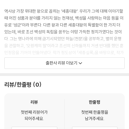
보를 수집했던 군왕은 없었다. 갈등을 증폭시키는 것이 아니라 그것을 통
합하고 관리하는 것이 정치의 본령이라고 세종은 알고 있었다
역사상 가장 위대한 왕으로 꼽히는 ‘세종대왕’. 우리가 그에 대해 이야기할
---「국가를 경영하는 정치의 기술」중에서
때 어진 성품과 분야를 가리지 않는 천재성, 백성을 사랑하는 마음 등을 이
유로 ‘성군’이라 부른다. 다른 왕과 다른 세종대왕의 특별함이 한 가지 더
세종은 백성을 굶주리게 하는 공무원이 있으면 그가 비록 높은 지위의 관
있는데, 바로 조선 백성의 독립을 꿈꾸는 야망 가득한 정치가였다는 것이
찰사나 감사라고 할지라도 파면하는 데 주저하지 않았다. 백성이 굶주리면
다. 그는 명나라에 의해 금기시되었던 하늘(천문)을 공부하고, 별의 운행
국가의 불안정성이 고조된다. 예기치 않은 농민의 봉기는 언제나 굶주림에
을 관찰하고, ‘오랑캐의 말’이라고 조선의 신하들까지 거센 반대를 했던 훈
서 시작되었다. 당장 배가 고파 죽겠는데 ‘효도를 하라’, ‘정절을 지키라’, ‘제
민정음을 기어이 만들어냈다. 작가 정도상이 「세종실록」을 바탕으로, 작가
사를 잘 지내라’, ‘인의예지를 알라’ 등은 모두 헛소리에 불과하다. 배가 고
적 상상력과 역사의 맥락을 활용하여 역사가 기록하지 못한 행간을 충실히
출판사 리뷰 더보기
픈 사람에게는 한 끼의 밥이 중요하고, 굶주린 백성에게는 구휼이 중요하
채우며 인간 ‘이도’, 품격 있는 정치가 세종의 일생을 한 권의 책으로 담았
며 일자리가 없어 떠도는 사람에게는 일자리가 중요하다.
다.
리뷰/한줄평
0
세종은 덕으로 백성을 인애하는 정책을 펴고자 하였다. 광화문의 ‘광’은 덕
근정전 앞에서 나는 세종과 같은 대통령을 기다린다. 즉위하여 첫 번째 국
치라고 하는 왕도정치의 빛을 의미하고 ‘화’는 만물이 고루 조화롭게 생장
정을 ‘의논’으로 시작한 민주주의자였고, 신하들과 의견이 다르면 무려 17
하여 지극한 선의 상태를 이루는 것을 의미한다. 세종은 덕치의 핵심을 경
년간이나 끝장토론을 이어와 끝내는 만장일치로 정책을 채택하는 논쟁주
리뷰
한줄평
제력으로 보았다. 경제가 순조롭고 굶어 죽는 사람이 없어야 덕치가 빛을
의자였고, 중국과 다른 풍토와 문화를 극복하기 위해 고군분투했던 문화주
발하기 때문이다. 그런 연후에야 백성의 도덕적 삶의 질을 높일 수 있는 것
첫번째 리뷰어가
첫번째 한줄평을
의자이며 한류의 원천이기도 했다. 또한 비록 노비라 할지라도 굶주렸다는
되어주세요.
남겨주세요.
이다.
소문을 듣게 되면 비서를 보내 확인한 뒤 그 소문이 사실이면 해당 자치단
---「국가를 경영하는 정치의 기술」중에서
체장을 불러 곤장을 때렸던 복지주의자였고, 레즈비언이었던 며느리 때문