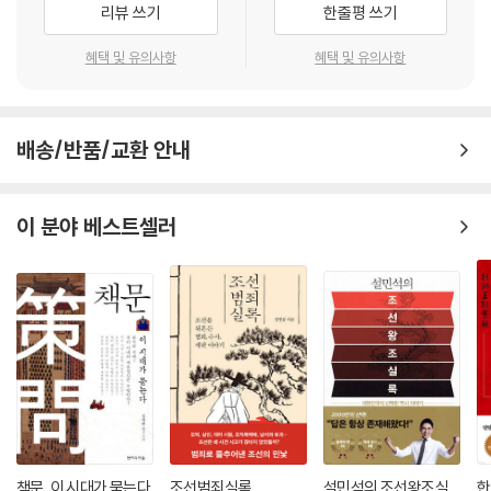
리뷰 쓰기
한줄평 쓰기
에 고뇌했던 실존주의자였다. 조선의 세종이야말로 지금 여기 대한민국의
정치가 존재하는 이유는 무엇일까? 일상이 무너지고, 삶이 무너지고, 가족
우리가 간절히 기다리고 있는 정치인이다. _ 책 속에서
혜택 및 유의사항
혜택 및 유의사항
이 해체되고, 유리걸식하는 사람들이 많아지도록 방치하는 것은 정치의 일
이 아니다. 그런 면에서 정치의 품격이란 권력을 다투는 상대방 집단을 향
‘성군’의 기본 덕목은 무엇일까. 저자 정도상은 성군의 덕목 다섯 가지를 이
해 점잖은 말투로 협상하고 서로의 이익을 위해 다투지 않고 합의문을 내
렇게 정리했다.
라는 뜻이 아니다. 국민의 안전을 위하여 최선을 다하는 것, 여기에 정치의
배송/반품/교환 안내
품격이 있는 것이다.
첫째, 슬픔. 백성의 슬픔을 알고, 그 슬픔을 끌어안는 것
---「전염병을 이겨내는 정치의 품격」중에서
둘째, 공부. 다양하고 종합적인 분야를 끊임없이 공부하는 것
이 분야 베스트셀러
셋째, 지식경영. 싱크 탱크의 중요성을 알고 운영할 것
넷째, 인재. 인재를 알아보고 그의 능력을 충분히 활용할 것
다섯째, 업적.
세종이기 이전에 ‘이도’라는 한 인간으로서 슬픔과 아픔, 희생을 감내하고
훗날 ‘대왕’으로 불리게 된 원천은 무엇이었을까? 이 책의 저자 정도상은
세종의 백성을 아끼는 마음, 어려움에 빠진 백성(환과고독)을 구하고자 하
는 왕의 어질디어진 통치철학을 그 답으로 보았다.
역병과 전쟁의 시대,
책문, 이 시대가 묻는다
조선범죄실록
설민석의 조선왕조실
한