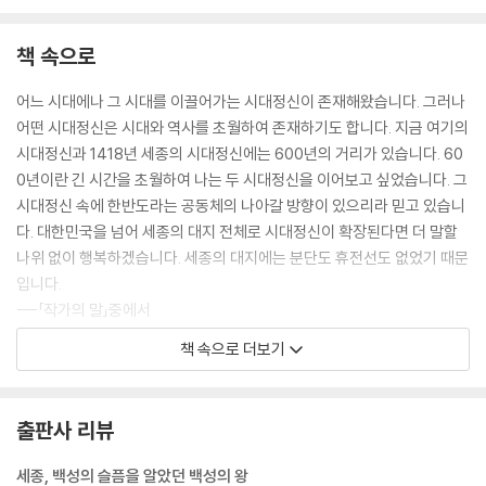
책 속으로
어느 시대에나 그 시대를 이끌어가는 시대정신이 존재해왔습니다. 그러나
어떤 시대정신은 시대와 역사를 초월하여 존재하기도 합니다. 지금 여기의
시대정신과 1418년 세종의 시대정신에는 600년의 거리가 있습니다. 60
0년이란 긴 시간을 초월하여 나는 두 시대정신을 이어보고 싶었습니다. 그
시대정신 속에 한반도라는 공동체의 나아갈 방향이 있으리라 믿고 있습니
다. 대한민국을 넘어 세종의 대지 전체로 시대정신이 확장된다면 더 말할
나위 없이 행복하겠습니다. 세종의 대지에는 분단도 휴전선도 없었기 때문
입니다.
---「작가의 말」중에서
책 속으로 더보기
세종은 왜 여론조사를 시행했던 것일까? 당시는 통신체제가 완벽하게 갖
춰지지 않았고, 서울에서 부산까지 가려면 보름 이상 걷거나 말을 타야 했
던 시대였다. 그럼에도 엄청난 인력과 물자를 사용하면서까지 여론조사를
출판사 리뷰
강행했다. (…중략…) 우리나라 군왕 중에서 세종처럼 여론조사를 통해 백
성을 정치에 참여시키고, 신하들의 반대의견을 통합적으로 관리하고, 정
세종, 백성의 슬픔을 알았던 백성의 왕