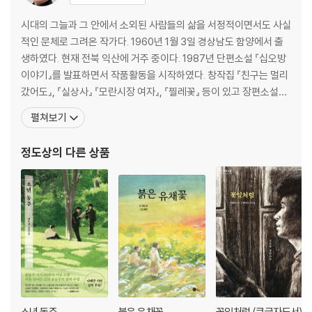
9. 한글 창제의 목적
시대의 그늘과 그 안에서 소외된 사람들의 삶을 서정적이면서도 사실
10. 대의를 위한 국왕의 비밀 프로젝트
적인 문체로 그려온 작가다. 1960년 1월 3일 경상남도 함양에서 출
11. 백성의 소리를 담아내는 문자
생하였다. 현재 전북 익산에 거주 중이다. 1987년 단편소설 『십오방
12. 한글에 대한 저항에 맞서다
이야기』를 발표하면서 작품활동을 시작하였다. 창작집 『친구는 멀리
갔어도』, 『실상사』 『모란시장 여자』, 『찔레꽃』 등이 있고 장편소설
4부 지식경영으로 문화를 창조하라
『누망』, 『낙타』 『은행나무 소년』, 『마음오를꽃』, 『꽃잎처럼』 등이 있
펼쳐보기
으며 장편동화 『돌고래 파치노』 등이 있다. 제17회 단재상, 제25회
13. 금기를 넘어 하늘을 보다
요산문학상, 제7회 아름다운작가상을 수상했다. - 정도상 대표작 <
정도상
의 다른 상품
14. 조선의 소리와 중국의 소리는 다르다
친구는 멀리 갔
15. 한글 창제와 장영실의 비극
16. 성군의 다섯 가지 조건과 도서 출판
5부 방역과 안보는 국가의 품격
17. 전염병의 창궐과 사회적 거리두기
18. 전염병을 이겨내는 정치의 품격
19. 국가 안보, 세 번의 정벌로 지켜내다
20. 세종의 지리 영토와 평화
소년 동주
붉은 유채꽃
꽃잎처럼 (큰글자도서)