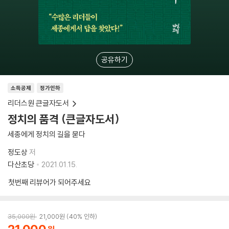
공유하기
소득공제
정가인하
리더스원 큰글자도서
정치의 품격 (큰글자도서)
세종에게 정치의 길을 묻다
정도상
저
다산초당
2021.01.15.
첫번째 리뷰어가 되어주세요
35,000
원
21,000
원
40% 인하