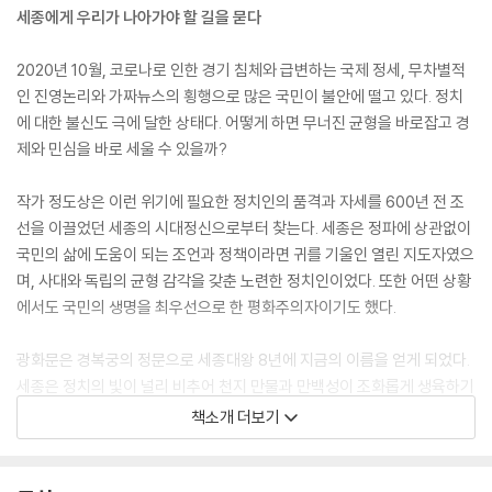
세종에게 우리가 나아가야 할 길을 묻다
2020년 10월, 코로나로 인한 경기 침체와 급변하는 국제 정세, 무차별적
인 진영논리와 가짜뉴스의 횡행으로 많은 국민이 불안에 떨고 있다. 정치
에 대한 불신도 극에 달한 상태다. 어떻게 하면 무너진 균형을 바로잡고 경
제와 민심을 바로 세울 수 있을까?
작가 정도상은 이런 위기에 필요한 정치인의 품격과 자세를 600년 전 조
선을 이끌었던 세종의 시대정신으로부터 찾는다. 세종은 정파에 상관없이
국민의 삶에 도움이 되는 조언과 정책이라면 귀를 기울인 열린 지도자였으
며, 사대와 독립의 균형 감각을 갖춘 노련한 정치인이었다. 또한 어떤 상황
에서도 국민의 생명을 최우선으로 한 평화주의자이기도 했다.
광화문은 경복궁의 정문으로 세종대왕 8년에 지금의 이름을 얻게 되었다.
세종은 정치의 빛이 널리 비추어 천지 만물과 만백성이 조화롭게 생육하기
를 바라면서 이 문에 ‘광화’라는 이름을 붙였다. 『정치의 품격』은 이러한 세
책소개 더보기
종의 마음을 600년이 흐른 대한민국의 실정에 맞게 재해석하고 풀이한 책
이다. 정도상은 진영 논리와 정권 창출에만 목을 매는 정치인들이 오직 백
성만을 생각했던 세종의 시대정신을 공유했으면 하는 마음에 오랜 시간 공