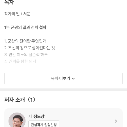
목차
을 들여 이 책을 썼다. 광화문에 모였던 촛불 정신이 부정한 세력을 몰아내
고 나라를 바로세운 것처럼 ‘광화’를 꿈꿨던 세종의 시대정신이 널리 퍼지
작가의 말 / 서문
기를 바라본다.
1부 군왕의 길과 정치 철학
1. 군왕의 길이란 무엇인가
2. 조선의 왕으로 살아간다는 것
3. 인간 이도의 실존적 하루
4. 권력을 향한 의지
2부 국가를 경영하는 정치의 기술
목차 더보기
5. 물러섬이 없는 치열한 어전회의
6. 권력형 비리에 대한 단호한 사법처리
저자 소개
1
7. 경제가 살아야 나라가 산다
8. 여론조사를 강행한 진짜 이유
저
정도상
3부 오직 백성을 사랑하는 마음으로
관심작가 알림신청