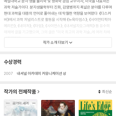
예일대학교 분자 생물 물리학 및 생화학 겸임 교수이자, 미국을 대표하는
과학 저술가이다. 분자생물학부터 진화, 감염병까지 폭넓은 분야를 다루며
현대 과학을 대중의 언어로 풀어내는 데 탁월한 역량을 보여왔다. 《디스커
버》에서 과학 저널리스트로 활동을 시작해 《뉴욕타임스》, 《사이언티픽아
메리칸》, 《네이처》, 《타임》, 《사이언스》, 《내셔널지오그래픽》 등 유수의
매체에 글을 기고했으며, 그의 글은 『미국 최고의 과학 저술』에 여러 차례
선정되었다.
작가 소개 더보기
《뉴욕타임스》가 “우리가 아는 가장 명민한 과학 저술가”라고 극찬한 짐머
는 과학 저술 분야에서 가장 권위 있는 상으로 꼽히는 내셔널 아카데미 과
학 커뮤니케이션 상을 비롯해 미국 과학진흥협회 과학 저널리즘 상(3회),
수상경력
과학 대중화에 기여한 개인에게 수여하는 스티븐 제이 굴드 상, 전미과학
작가협회 사회 저널리즘 과학상 등을 수상했으며, 《뉴욕타임스》 탐사 보
2007
내셔널 아카데미 커뮤니케이션 상
도팀 일원으로 코로나19 팬데믹 사태를 심층 보도하여 퓰리처상을 수상했
다. 전 세계적 팬데믹 대유행 국면에서 그의 기사들은 과학 보도의 이정표
가 되었다.
작가의 전체작품
최신순
《뉴욕타임스》에서 칼럼 〈세상을 이루는 것들Matter〉을 연재하고 있으며,
저서로 『웃음이 닮았다』, 『생명의 경계』, 『바이러스 행성』, 『진화』, 『기생
충 제국』 등이 있다.