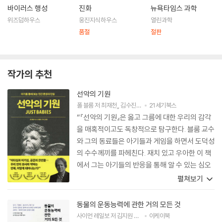
바이러스 행성
진화
뉴욕타임스 과학
위즈덤하우스
웅진지식하우스
열린과학
품절
절판
작가의 추천
선악의 기원
폴 블룸
저
최재천
,
김수진
역
21세기북스
“『선악의 기원』은 옳고 그름에 대한 우리의 감각
을 매혹적이고도 독창적으로 탐구한다. 블룸 교수
와 그의 동료들은 아기들과 게임을 하면서 도덕성
의 수수께끼를 파헤친다. 재치 있고 우아한 이 책
에서 그는 아기들의 반응을 통해 알 수 있는 심오
한 교훈을 가르쳐준다. 이 책을 읽고 나면 결코 예
펼쳐보기
전과 같은 시선으로 어린 아기를 바라보지 못하게
된다.”
동물의 운동능력에 관한 거의 모든 것
사이먼 레일보
저
김지원
역
이정모
이케이북
감수