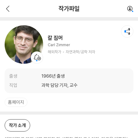
칼 짐머
작가파일
해외작가
자연과학/공학 저자
칼 짐머
Carl Zimmer
해외작가
자연과학/공학 저자
출생
1966년 출생
직업
과학 담당 기자, 교수
홈페이지
작가 소개