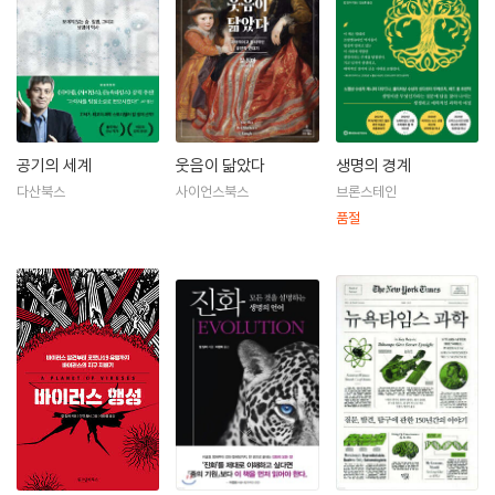
공기의 세계
웃음이 닮았다
생명의 경계
다산북스
사이언스북스
브론스테인
품절