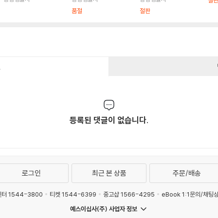
절
품절
절판
건
등록된 댓글이 없습니다.
로그인
최근 본 상품
주문/배송
터 1544-3800
티켓 1544-6399
중고샵 1566-4295
eBook 1:1문의/채팅
예스이십사(주) 사업자 정보