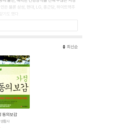
] 등에 출연, 해박한 건강상식을 전해 수많은 시청
은 물론 삼성, 현대, LG, 종근당, 하이트맥주
맡기도 했다.
 『몸속이 깨끗해야 피부미인 된다』, 『한의학 기초
최신순
정 동의보감
앙생활사