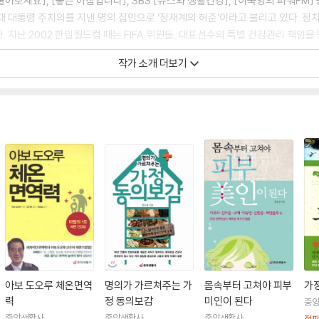
 물어보세요], [좋은 아침입니다], SBS [뉴스와 생활건강], [이숙영의 파워FM
 대통령 주치의를 지낸 명의 집안으로 ‘정재계의 허준’이라고 불리고 있다. 정치인
 지난 2002 한일월드컵 때는 FIFA 위원들, 대표선수의 특별 건강관리 책임을 
작가 소개 더보기
『한승섭 박사의 전립선 치료 10일의 기적』, 『명의가 가르쳐주는 가정 동의보감』,
아보 도오루 체온면역
명의가 가르쳐주는 가
몸속부터 고쳐야 피부
가
력
정 동의보감
미인이 된다
중
중앙생활사
중앙생활사
중앙생활사