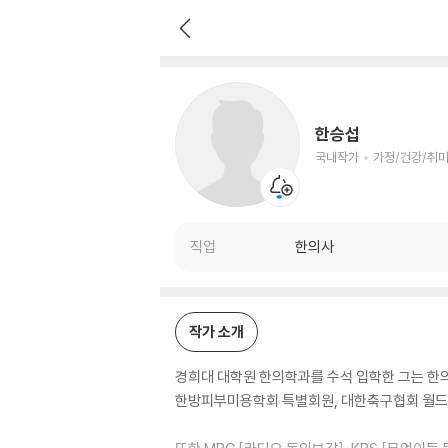
한승섭
국내작가
가정/건강/취미 저자
한승섭
국내작가
가정/건강/취미
직업
한의사
작가 소개
경희대 대학원 한의학과를 수석 입학한 그는 한의
한방피부미용학회 특별회원, 대한축구협회 월드컵