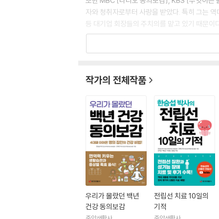
또한 MBC [라디오 동의보감], KBS [무엇이든
자와 청취자로부터 사랑을 받았다. 특히 그는 역대
등 대기업 회장들의 주치의를 맡고 있기 때문이다.
저서로는 『우리가 몰랐던 백년 건강 동의보감』, 
이론』 등 다수가 있다.
작가의 전체작품
우리가 몰랐던 백년
전립선 치료 10일의
건강 동의보감
기적
중앙생활사
중앙생활사