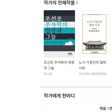
작가의 전체작품
7. 『유교문화의 전통과 미래』, 서울: 도서출판 문사
8. 『주자학 신연구』, 서울: 도서출판 문사철, 201
9. 『유학이란 무엇인가』, 서울: 전통문화연구회, 2
10. 『현대인, 동양고전에서 길을 찾다』, 서울: 전
11. 『동아시아의 유교와 전통문화』, 서울: 전통문
12. 『동아시아 주자학 비교연구』(개정판), 심산출
13. 『화이트헤드의 과정철학과 조선조 성리학』(『
조선조 주자학의 영광
노사 기정진의 철학
과 그늘
사상
문사철
전남대학교출판문화원
작가에게 한마디
댓글
0