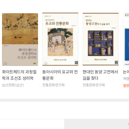
철, 2011.
2.
014.
통문화연구회, 2015.
화연구회, 2018.
판사, 2018.
한국의 철학적 사유의 전통』의 개정판), 심산출판사, 2020.
화이트헤드의 과정철
동아시아의 유교와 전
현대인 동양 고전에서
논
학과 조선조 성리학
통문화
길을 찾다
계
심산문화(심산)
전통문화연구회
전통문화연구회
절
건