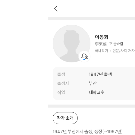
이동희
국내작가
인문/사회 저자
이동희
李東熙
호 솔바람
국내작가
인문/사회 저자
출생
1947년 출생
출생지
부산
직업
대학교수
작가 소개
1947년 부산에서 출생, 생장(~1967년)