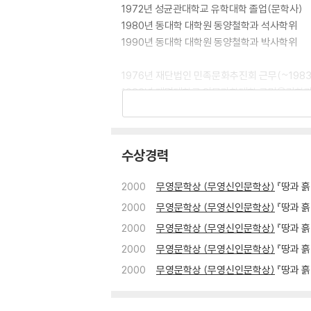
1972년 성균관대학교 유학대학 졸업(문학사)
1980년 동대학 대학원 동양철학과 석사학위
1990년 동대학 대학원 동양철학과 박사학위
1976년 재단법인 민족문화추진회 근무(~1983
1983년 계명대학교 인문과학대학 국민윤리학
이후 조교수, 부교수를 거쳐 2013년 정년
현재 인문외국학대학 철학윤리학과 명예교수
수상경력
박사학위 논문 「주자학의 철학적 특성과 그 전개
2000
무영문학상 (무영신인문학상)
『땅과 흙 
저서
2000
무영문학상 (무영신인문학상)
『땅과 흙 
1. 『한국의 철학적 사유의 전통 ―화이트헤드와
대구: 계명대 출판부, 1999.
2000
무영문학상 (무영신인문학상)
『땅과 흙
2. 『동아시아 주자학 비교 연구』, 대구: 계명대 출
2000
무영문학상 (무영신인문학상)
『땅과 흙
3. 『조선조 주자학의 철학적 사유와 쟁점』, 서울:
2000
무영문학상 (무영신인문학상)
『땅과 흙
4. 『주자 -동아시아 세계관의 원천』, 서울: 성균관
5. 『동아시아 전통문화와 현대한국』, 대구: 계명대
6. 『조선조 주자학의 철학적 사유와 쟁점(속편)』