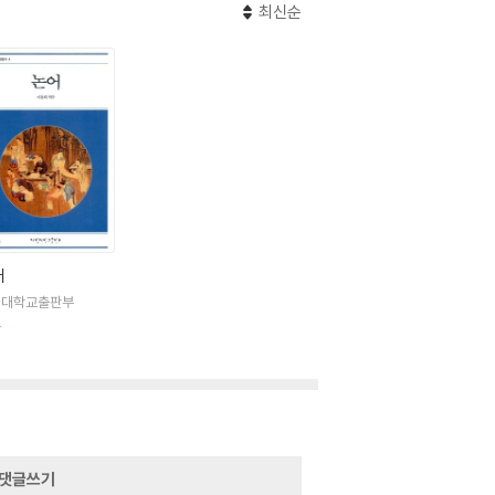
최신순
어
명대학교출판부
판
댓글쓰기