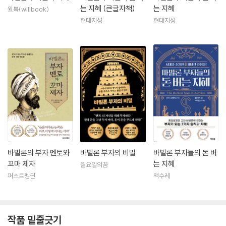
는 지혜 (큰글자책)
는 지혜
윌북(willbook)
현대지성
현대지성
바빌론의 부자 멘토와
바빌론 부자의 비밀
바빌론 부자들의 돈 버
꼬마 제자
는 지혜
월요일의꿈
퍼스트펭귄
책수레
작품 밑줄긋기