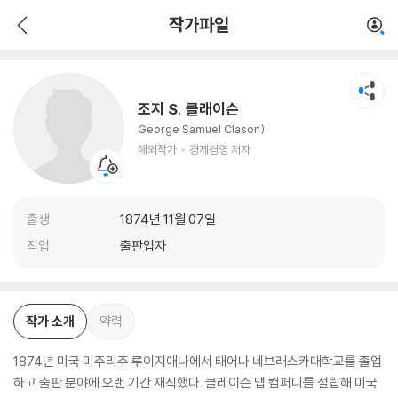
조지 S. 클래이슨
작가파일
해외작가
경제경영 저자
조지 S. 클래이슨
George Samuel Clason)
해외작가
경제경영 저자
출생
1874년 11월 07일
직업
출판업자
작가 소개
약력
1874년 미국 미주리주 루이지애나에서 태어나 네브래스카대학교를 졸업
하고 출판 분야에 오랜 기간 재직했다. 클레이슨 맵 컴퍼니를 설립해 미국