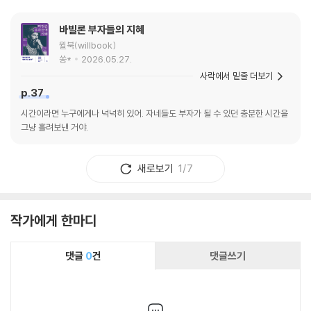
바빌론 부자들의 지혜
윌북(willbook)
쏭*
2026.05.27.
사락에서 밑줄 더보기
p.37
시간이라면 누구에게나 넉넉히 있어. 자네들도 부자가 될 수 있던 충분한 시간을
그냥 흘려보낸 거야.
새로보기
1/7
작가에게 한마디
댓글
0
건
댓글쓰기