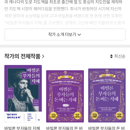
과 캐나다의 도로 지도책을 최초로 출간해 철 도 중심의 지도만을 제작하
던 지도책 시장의 패러다임을 전환했다. 회사가 번창하던 시기에 자신의
재정 원칙에 상상력을 보태 고대 바빌론을 배경으로 한 돈에 관한 우화인
『바빌론 부자들의 지혜』를 구상했다. 경제적 고난에 빠진 이들에게 도움이
되고자 1926년에 출간한 이 책은 1929년 미국 대공황으로 모든 것을 잃
작가 소개 더보기
은 사람들에게 위로와 희망이 되면서 베스트셀러로 자리잡았다. 특히 책에
서 나온 유명한 문구인 “자신에게 먼저 투자하라”는 소득의 10퍼센트를
먼저 저축하거나 투자 계좌에 넣으라는 원칙을 강조한 말로 오늘날 재테크
작가의 전체작품
최신순
의 가장 기본적인 원칙이 되었다. 이 책에 적힌 ‘돈 버는 습관’을 한 문장 한
문장 몸에 새기고 실천하면 평범한 사람도 ‘부의 궤도’에 오를 수 있음을 많
은 사람이 증명했다. 특히 버크셔 해서웨이의 전설 찰리 멍거와 더불어, 로
버트 기요사키, 토니 로빈스 등 많은 사람에게 영감을 주며 클레이슨의 책
은 20세기 최고의 우화이자 부의 고전으로 자리잡았다.
바빌론 부자들의 지혜
바빌론 부자들의 돈 버
바빌론 부자들의 돈 버