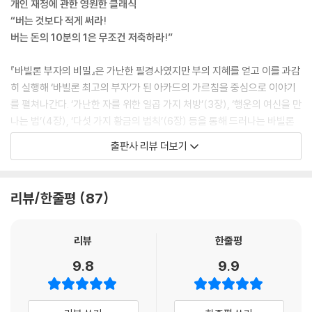
개인 재정에 관한 영원한 클래식
돈이 있다면 아름다운 장신구를 살 수도 있지.
“버는 것보다 적게 써라!
돈이 있다면 신을 위해 거대한 신전을 지을 수도 있어.
버는 돈의 10분의 1은 무조건 저축하라!”
돈이 있다면 이 모든 일을 할 수가 있어.
돈이 있다면 이 세상을 즐겁게 누리면서 영혼까지 만족시킬 수 있는 수많
『바빌론 부자의 비밀』은 가난한 필경사였지만 부의 지혜를 얻고 이를 과감
은 것들을 할 수 있다네.
히 실행해 ‘바빌론 최고의 부자’가 된 아카드의 가르침을 중심으로 이야기
이런 진리를 깨달은 순간, 나는 내 삶에서 누릴 수 있는 좋은 것들을 반드시
를 펼쳐나간다. ‘가난한 자를 위한 일곱 가지 처방’(3장), ‘행운의 여신을 만
누려야겠다고 결심했네. 다른 사람들이 누리는 모습을 구경이나 하면서 그
나는 법’(4장), ‘다섯 가지 황금의 법칙’(6장) 등을 통해 드러나는 바빌론
들을 부러워하는 그런 사람은 되지 않겠다고 결심한 거지.”
부자의 비밀은 누가 들어도 이해할 수 있을 만큼 심플하지만, 시대가 흘러
출판사 리뷰 더보기
--- p.25~26, 「2장. 바빌론 최고의 부자」중에서
도 결코 변하지 않는 부와 성공의 본질을 담고 있다.
“여러분이 가장 바라는 것이 무엇인가요? 보석과 아름다운 장식품, 멋진
‘자기 자신에게 먼저 투자하라’, ‘돈을 가만히 두지 말고, 돈이 돈을 낳게 만
리뷰/한줄평
87
옷, 맛있는 음식처럼 순간적으로 만족감을 주지만 이내 덧없이 사라지고
들어라’ ‘버는 돈보다 적게 소비하라’ ‘최소한 수입의 10분의 1은 무조건 저
잊히는 것들인가요? 아니면 황금과 땅, 가축처럼 끊임없이 수입을 보장해
축하라’ ‘자신이 잘 아는 것에만 투자하라’, ‘돈의 흐름을 아는 전문가와 상
주는 알찬 재산인가요? 여러분이 지갑에서 꺼내 쓰는 돈은 첫 번째 것을 가
담하라’ 등 아무리 강조해도 부족하지 않은 ‘부와 투자의 본질’을 설득력 있
리뷰
한줄평
져다주겠지만, 지갑에 남아 있는 돈은 두 번째 것을 가져다줄 거라는 사실
는 이야기로 가르쳐준다.
9.8
9.9
을 명심하세요. ‘내가 벌어 지갑에 넣어둔 동전 10개 중 9개만 쓰라.’ 바로
이것이 제가 얄팍한 저의 지갑을 두둑하게 만들기 위해 찾아낸 첫 번째 방
이 책은 초판이 200만 부 이상 판매되었고, 이후 거의 100년 동안 전 세계
법이었습니다.”
수백만 독자들에게 삶의 지침이 되고 있다. (흥미로운 사례로 미국의 한 집