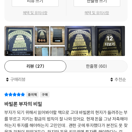
리뷰 쓰기
한줄평 쓰기
--- p.57~58, 「3장. 가난한 자를 위한 일곱 가지 처방」중에서
안에서는 이 책이 3대에 걸쳐 전해지며 읽히고 있다.) 이렇듯 《바빌론 부
자의 비밀》은 개인 재정에 관한 ‘100년 가정교사’로서 여전히 그 역할을 충
혜택 및 유의사항
혜택 및 유의사항
“우리는 행운이 우리에게 찾아올 수 있는 방법을 찾아내기 위해 이 논의를
실히 수행하고 있다.
해보았습니다. 저는 우리가 그 방법에 대해 알아냈다고 봅니다. 우리가 나
“90세 독자입니다. 제가 18세가 되었을 때 아버지는 제게 이 책을 주셨습
누었던 두 가지 이야기 모두에서 어떻게 행운이 기회를 따라오는지 알 수
니다. 저는 평생 이 책에 담긴 원칙을 삶에 적용해왔습니다. 이 원칙들을 사
있었습니다. 행운에 관한 수많은 이야기에서 공통적으로 찾아낼 수 있는
12
용함으로써 저는 자립할 수 있었습니다. 지난 크리스마스 때 저는 저희 가
진실이기도 합니다. 그것은 바로 ‘행운은 우리가 기회를 받아들일 때 우리
더보기
족 중 젊은 아이들에게 이 책을 건넸습니다. 모든 이들에게 이 책을 강력하
에게 찾아온다’는 것입니다. 더 나은 삶을 위해 기회를 열망하는 사람들에
게 추천합니다!”(아마존 독자 서평 중)
3
3
게 행운의 여신이 찾아옵니다. 행운의 여신은 항상 자신을 기쁘게 하는 사
람들을 도우려고 하죠. 행동하는 사람들이 바로 행운의 여신을 가장 기쁘
리뷰
27
한줄평
60
게 하는 이들입니다. 행동은 스스로가 바라던 성공으로 여러분을 이끌어갈
것입니다.”
구매리뷰
추천순
--- p.106~107, 「4장. 행운의 여신을 만나는 법」중에서
종이책
구매
바빌론 부자의 비밀
부자가 되기 위해서 읽어봐야할 책으로 고대 바빌론의 현자가 들려주는 부
를 부르고 지키는 황금의 법칙이 잘 나와 있어요. 현재 돈을 그냥 저축해야
하는지 투자를 해야하는지 고민인데... 괜한 곳에 투자했다가 본전도 못 찾
을까 걱정이 많았거든요. 하지만 돈을 키우려면 투자를 해야한다는 걸 느