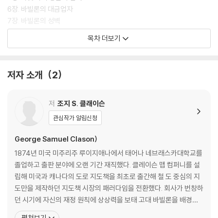
6장. 바빌론의 대금업자
7장. 바빌론의 성벽
8장. 바빌론의 낙타상인
목차 더보기
9장. 바빌론의 점토판
10장. 바빌론에서 가장 운 좋은 자
11장. 바빌론의 역사
저자 소개
2
역자 후기 - 바빌론의 현자가 들려주는 삶의 지혜
저
조지 S. 클래이슨
관심작가 알림신청
George Samuel Clason)
1874년 미국 미주리주 루이지애나에서 태어나 네브래스카대학교를
졸업하고 출판 분야에 오랜 기간 재직했다. 클레이슨 맵 컴퍼니를 설
립해 미국과 캐나다의 도로 지도책을 최초로 출간해 철 도 중심의 지
도만을 제작하던 지도책 시장의 패러다임을 전환했다. 회사가 번창하
던 시기에 자신의 재정 원칙에 상상력을 보태 고대 바빌론을 배경으
로 한 돈에 관한 우화인 『바빌론 부자들의 지혜』를 구상했다. 경제적
펼쳐보기