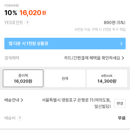
17,800
원
10
16,020
YES포인트
890원 (5%)
5만원 이상 구매 시 2천원 추가 적립
앱 다운 시 1천원 상품권
결제혜택
카드/간편결제 혜택을 확인하세요
종이책
eBook
원제
16,020
원
14,300
원
배송안내
서울특별시 영등포구 은행로 11(여의도동,
변경
일신빌딩)
배송비
무료