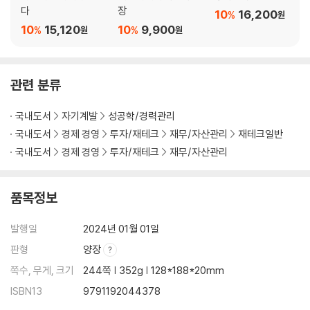
다
장
10
16,200
%
원
10
15,120
10
9,900
%
%
원
원
관련 분류
국내도서
자기계발
성공학/경력관리
국내도서
경제 경영
투자/재테크
재무/자산관리
재테크일반
국내도서
경제 경영
투자/재테크
재무/자산관리
품목정보
발행일
2024년 01월 01일
판형
양장
쪽수, 무게, 크기
244쪽 | 352g | 128*188*20mm
ISBN13
9791192044378