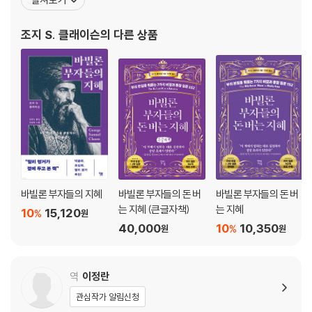
고난에 빠진 이들에게 도움이 되고자 1926년에 출간한 이 책은 192
9년 미국 대공황으로 모든 것을 잃은 사람들에게 위로와 희망이 되면
조지 S. 클래이슨
의 다른 상품
서 베스트셀러로 자리잡았다. 특히 책에서 나온 유명한
바빌론 부자들의 지혜
바빌론 부자들의 돈 버
바빌론 부자들의 돈 버
는 지혜 (큰글자책)
는 지혜
10
15,120
%
원
40,000
10
10,350
%
원
원
역
이정란
관심작가 알림신청