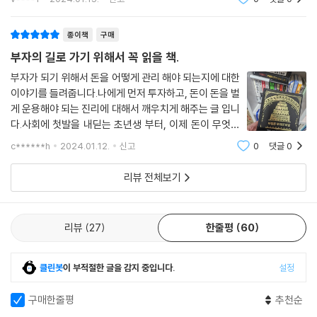
생각날때 마다 종
종이책
구매
부자의 길로 가기 위해서 꼭 읽을 책.
부자가 되기 위해서 돈을 어떻게 관리 해야 되는지에 대한
이야기를 들려줍니다.나에게 먼저 투자하고, 돈이 돈을 벌
게 운용해야 되는 진리에 대해서 깨우치게 해주는 글 입니
다.사회에 첫발을 내딛는 초년생 부터, 이제 돈이 무엇인
지 아는 3040 세대들에게도 충분히 공감이 될 이야기들
c******h
2024.01.12.
신고
0
댓글
0
이라 생각합니다.우화식으로 되어 있어 읽기에도 편안했
던것 같습니다.
리뷰 전체보기
리뷰
27
한줄평
60
클린봇
이 부적절한 글을 감지 중입니다.
설정
구매한줄평
추천순