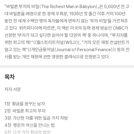
『바빌론 부자의 비밀(The Richest Man in Babylon)』은 5,000년 전 고
대 바빌론을 배경으로 한 경제 우화로, 1926년 첫 출간 이후 거의 100년
동안 전 세계 수백만 명의 독자들에게 변하지 않는 ‘부의 비밀’을 가르쳐주
고 있다. 위키피디아에 따르면, 이 책은 미국의 유력 경제 방송인 CNBC가
선정한 ‘부자가 되고 싶다면 읽어야 할 12권의 책’ 중 하나이며, “투자자를
위한 최고의 책!”(〈월스트리트저널(WSJ)〉), “거의 모든 재정 컨설턴트가
알고 있는 책”(〈개인금융저널(Journal of Personal Finance)〉) 등의 찬
사를 받는 개인 재정에 관한 영원한 클래식으로 인정받고 있다
목차
저자 서문
1장. 황금을 꿈꾸는 남자
2장. 바빌론 최고의 부자
3장. 가난한 자를 위한 일곱 가지 처방
4장. 행운의 여신을 만나는 법
5장. 다섯 가지 황금의 법칙