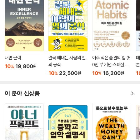
내면 근력
결국 해내는 사람의 일
아주 작은 습관의 힘 (5
데
의 공식
0만 부 기념 스페셜 에
론
10
19,800
%
원
디션)
무
10
22,500
10
16,200
1
%
%
원
원
이 분야 신상품