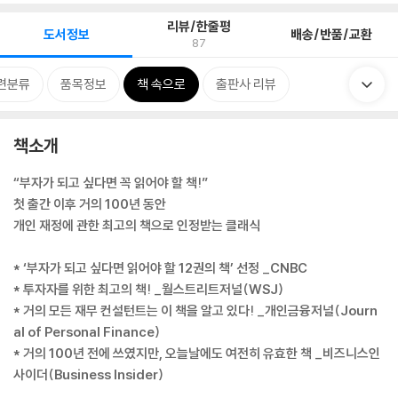
리뷰/한줄평
도서정보
배송/반품/교환
87
련분류
품목정보
책 속으로
출판사 리뷰
책소개
“부자가 되고 싶다면 꼭 읽어야 할 책!”
첫 출간 이후 거의 100년 동안
개인 재정에 관한 최고의 책으로 인정받는 클래식
* ‘부자가 되고 싶다면 읽어야 할 12권의 책’ 선정 _CNBC
* 투자자를 위한 최고의 책! _월스트리트저널(WSJ)
* 거의 모든 재무 컨설턴트는 이 책을 알고 있다! _개인금융저널(Journ
al of Personal Finance)
* 거의 100년 전에 쓰였지만, 오늘날에도 여전히 유효한 책 _비즈니스인
사이더(Business Insider)