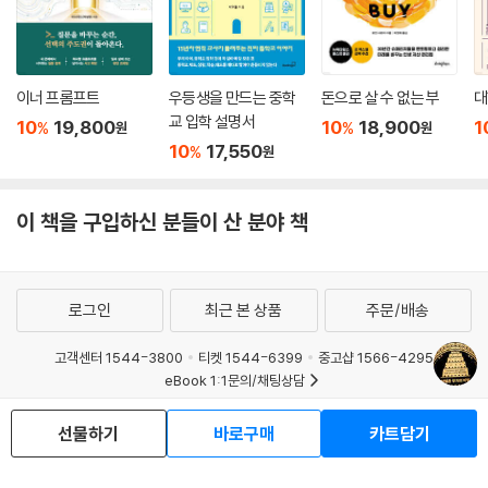
이너 프롬프트
우등생을 만드는 중학
돈으로 살 수 없는 부
대
교 입학 설명서
10
19,800
10
18,900
1
%
%
원
원
10
17,550
%
원
이 책을 구입하신 분들이 산 분야 책
로그인
최근 본 상품
주문/배송
고객센터 1544-3800
티켓 1544-6399
중고샵 1566-4295
eBook 1:1문의/채팅상담
예스이십사(주) 사업자 정보
선물하기
바로구매
카트담기
이용약관
개인정보처리방침
청소년보호정책
PC버전
회사소개
거래처관계자께