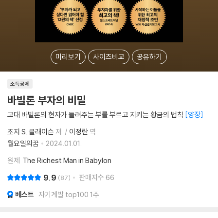
미리보기
사이즈비교
공유하기
소득공제
바빌론 부자의 비밀
고대 바빌론의 현자가 들려주는 부를 부르고 지키는 황금의 법칙
양장
조지 S. 클래이슨
저
이정란
역
월요일의꿈
2024.01.01.
원제
The Richest Man in Babylon
9.9
판매지수
66
87
베스트
자기계발 top100 1주