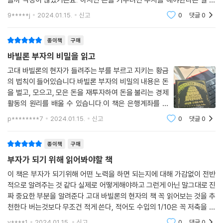
꼈습니다. 돈이 돈을 부르게하는법을 잘 배우게 되는 책이에요!!!
9*****j
2024.01.15.
신고
0
댓글
0
종이책
구매
바빌론 부자의 비밀을 읽고
고대 바빌론의 현자가 들려주는 부를 부르고 지키는 황금
의 법칙이 들어있습니다.바빌론 부자의 비밀의 내용은 돈
을 벌고, 모으고, 모은 돈을 재투자하여 돈을 불리는 경제
활동의 원리를 배울 수 있습니다.이 책은 은행계좌를 더
늘리고 싶고, 경제적으로 보다 성공하길 바라며, 재정적
p********7
2024.01.15.
신고
0
댓글
0
문제의 해결책을 찾고 있는 전 세계 독자들에게 영감을 줄
수 있을 것입니다.가난을 극복하는 비법이
종이책
구매
부자가 되기 위해 읽어봐야할 책
이 책은 부자가 되기위해 어떤 노력을 하면 되는지에 대해 가감없이 전반
적으로 알려주는 것 같다 실제로 어떻게해야하고 그런게 아닌 말그대로 진
짜 중요한 부분을 알려준다 고대 바빌론의 현자의 책 꼭 읽어보는 것을 추
천한다 버는것보다 무조건 적게 쓴다, 적어도 수입의 1/10은 꼭 저축을 해
야한다 등 좋은 이야기가 담아져있다 한번 읽어보니 괜찮아서 시간 날때
v****1
2024.01.15.
신고
0
댓글
0