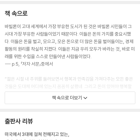
책 속으로
바빌론이 고대 세계에서 가장 부유한 도시가 된 것은 바빌론 시민들이 그
시대 가장 부유한 사람들이었기 때문이다. 이들은 돈의 가치를 중요시했
다. 이들은 돈을 벌고, 모으고, 모은 돈으로 더 많은 돈을 벌어들이는, 경제
활동의 원리를 착실히 지켰다. 이들은 지금 우리 모두가 바라는 것, 바로 미
래를 위한 수입을 스스로 만들어낸 사람들이었다.
--- p.5, 「저자 서문」중에서
“젊은 시절 내 주위를 둘러보면서 행복과 만족감을 가져다주는 모든 좋은
것들은 도대체 어디에 있는지 꼼꼼히 살폈네. 그리고 돈이 있어야 행복할
수 있다는 진리를 깨달았지. 돈이 있다면 그 어떤 일도 가능하게 된다는 사
책 속으로 더보기
실을 깨닫게 되었어.
돈이 곧 힘이었네.
돈이 있다면 모든 걸 할 수 있었어.
출판사 리뷰
돈이 있다면 가장 좋은 가구들로 집을 꾸밀 수 있어.
돈이 있다면 먼 바다로 항해할 수도 있지.
미국에서 3대에 걸쳐 전해지고 있는,
돈이 있다면 먼 곳까지 가서 맛있는 음식을 실컷 먹고 올 수도 있어.