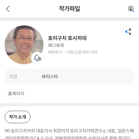
호리구치 토시히데
작가파일
해외작가
가정/건강/취미 저자
호리구치 토시히데
堀口俊英
해외작가
가정/건강/취미 저자
직업
바리스타
홈페이지
작가 소개
㈜ 호리구치커피 대표이사 회장이자 호리구치커피연구소 대표, 일본스페
셜티커피협회(SCAJ) 이사, 일본커피문화학회 상임이사로 활동 중이다.