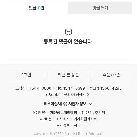
댓글
0
건
댓글쓰기
등록된 댓글이 없습니다.
로그인
최근 본 상품
주문/배송
고객센터 1544-3800
티켓 1544-6399
중고샵 1566-4295
eBook 1:1문의/채팅상담
예스이십사(주) 사업자 정보
이용약관
개인정보처리방침
청소년보호정책
PC버전
회사소개
거래처관계자께
도서홍보
광고
Copyright © YES24 Corp. All Rights Reserved.