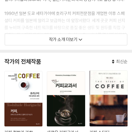
1990년 일본 도쿄 세타가야에 호리구치 커피전문점을 개업한 이후 스페
셜티 커피를 일본에 알리고 보급하는 데 앞장서왔다. 세계 곳곳 커피 산지
를 누비며 구축한 네트워크를 바탕으로 품질 좋은 생두 및 원두를 직접 구
매하는 도소매점 모임 LCF(Leading Coffee Family)를 결성해 이끌었
작가 소개 더보기
고, 홋카이도부터 오키나와까지 100개 넘는 로스터리숍의 개업을 지원했
다. 또 20년 넘게 커피 추출의 기초부터 커핑과 테이스팅 등에 관한 커피
세미나를 개최했다. 2011년부터 2014년에는 서울에서 매년 3~6회에 걸
작가의 전체작품
최신순
친 커핑 세미나를 열어 자신의 커피 노하우를 한국의 커피인들에게 전수하
기도 했다. 나이 66세에 접어들던 2016년 커피의 향미를 학문적 차원에서
연구하기 위해 도쿄대학교 농업대학원 환경공생학 박사 후기 과정에 입학
해 〈스페셜티 커피 품질기준을 구축하기 위한 이화학적 평가와 관능평가
의 상관성에 관한 연구〉로 3년 만에 박사학위를 받았다.
저서로 『새로운 커피교과서』 『커피 스터디』 『스페셜티 커피 테이스팅』 『맛
있는 커피가 있는 생활』 『커피의 모든 것을 알 수 있는 사전』 등이 있다.