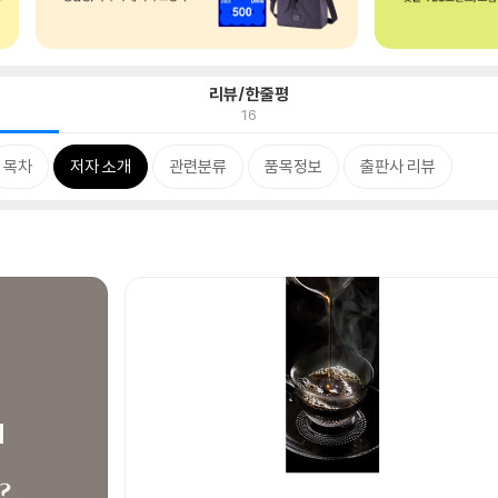
리뷰/한줄평
16
목차
저자 소개
관련분류
품목정보
출판사 리뷰