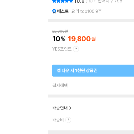
10.0
판매지수
798
16
베스트
요리 top100 9주
22,000
원
10
19,800
YES포인트
앱 다운 시 1천원 상품권
결제혜택
배송안내
배송비