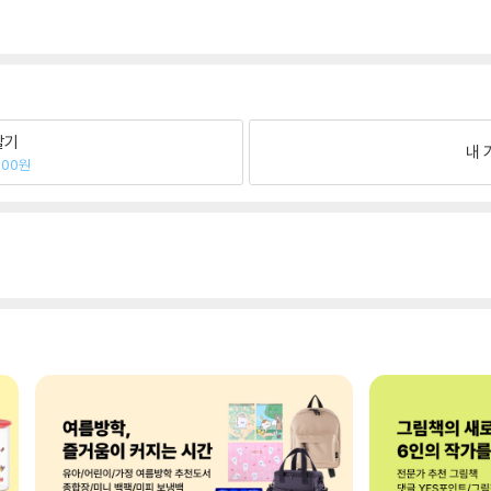
팔기
내 
300원