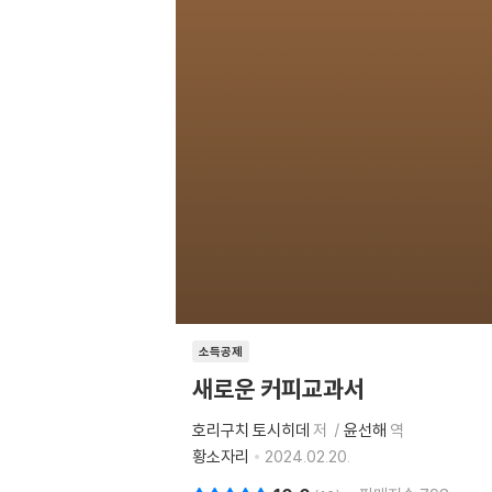
소득공제
새로운 커피교과서
호리구치 토시히데
저
윤선해
역
황소자리
2024.02.20.