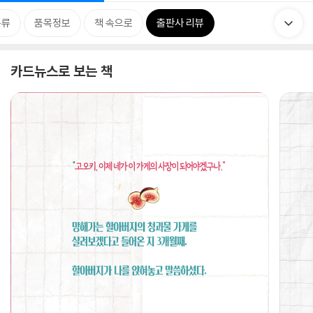
분류
품목정보
책 속으로
출판사 리뷰
카드뉴스로 보는 책