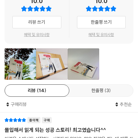
10.0
10.0
도는 긴 행렬이 만들어져 있었다. ‘상전벽해’라는 말은 이럴 때 쓰는 것일
을 전환할 방법을 모색했다. 그렇게 무수한 시행착오를 거쳐 그가 개발해
까?
낸 상품이 속을 둥글게 파서 올린 멜론빙수와, 직접 만든 빵과 크림에 생과
처음에는 이게 무슨 상황인지, 전혀 감을 잡지 못했다. 앞쪽에 줄을 서 있는
일을 통째 넣어 만든 후르츠산도. 모양도 예쁘고 맛은 더 기가 막힌 이 상품
리뷰 쓰기
한줄평 쓰기
고객에게 왜 이러고 계신 거냐고 물어보니, “멜론빙수를 SNS에서 보고 왔
에 대한 소문은 멀리멀리 퍼져 마침내 도쿄에서도 후르츠산도를 팔아달라
어요.”라고 대답했다.
는 이들이 생겨났다.
혜택 및 유의사항
혜택 및 유의사항
--- p.43
“할아버지, 도쿄는 너무 멀고 큰 도시잖아.” “고오키, 이 후르츠산도는 도
우리 네 명 모두 할 말을 잃은 채 몇 초간 그 모양을 바라보기만 했다. 지금
쿄에서도 통한다. 더 많은 이들이 이걸 먹고 행복해졌으면 좋겠구나.” 도쿄
까지 본 적도, 들은 적도 없는 엄청나게 이쁜 후르츠산도의 단면이 그 자태
출점을 코앞에 두고 맞닥뜨린 코로나-19 앞에서 좌절하던 때, 그를 일으켜
를 드러냈다.
세운 건 할아버지가 마지막으로 남긴 이 말씀이었다. 이후 온갖 고비를 넘
다음 순간, 엄마가 격하게 웃기 시작했다.
어 마침내 도쿄인들의 입맛마저 사로잡는 데 성공. 그가 개발한 후르츠산
“이게 무슨 일이야! 이럴 수는 없지. 웃음이 멈추질 않네!”
도와 멜론빙수, 통과일 탕후루의 인기는 해외로도 퍼져 한국과 대만, 동남
할머니도, 유스케도 웃기 시작했다.
리뷰
14
한줄평
3
아의 카페와 제과점에서도 지금 가장 핫한 제품으로 자리 잡았다.
“사장님! 이거이거, 임팩트 폭발입니다. 아아, 큰일났군요. 진짜 이거이거,
엄청난 거 아닙니까!”
구매리뷰
추천순
흡사 롤러코스터를 타듯 쉼 없이 닥치는 시험 속에서도 놀라운 낙관과 투
“응. 이거 괜찮은 거 같아. 와하하하하하하하하!”
지를 발휘, 5년 만에 일본 청년들의 아이돌 기업가가 된 그의 이야기는 단
--- p.77
종이책
구매
순한 성공담을 넘어 가족의 의미와 관계의 본질, 견실한 미래 비전 등 생의
중요한 가치를 재발견하는 인사이트로 가득하다. 그리하여 이 책을 읽은
몰입해서 읽게 되는 성공 스토리! 최고였습니다^^
독자들은 입을 모아 ‘삶을 낙관하고 긍정하게 만드는 마법 같은 이야기’라