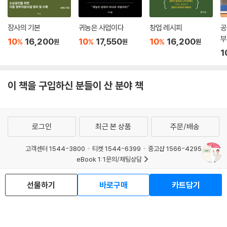
장사의 기본
귀농은 사업이다
창업 레시피
공
부
10
16,200
10
17,550
10
16,200
%
%
%
원
원
원
1
이 책을 구입하신 분들이 산 분야 책
로그인
최근 본 상품
주문/배송
고객센터 1544-3800
티켓 1544-6399
중고샵 1566-4295
eBook 1:1문의/채팅상담
예스이십사(주) 사업자 정보
선물하기
바로구매
카트담기
이용약관
개인정보처리방침
청소년보호정책
PC버전
회사소개
거래처관계자께
도서홍보
광고
Copyright © YES24 Corp. All Rights Reserved.