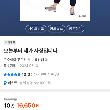
사이즈비교
카드뉴스
공유하기
소득공제
오늘부터 제가 사장입니다
오오야마 고오키
저
윤선해
역
황소자리
2024.05.10.
10.0
판매지수
36
17
베스트
경제 경영 top100 1주
18,500
원
10
16,650