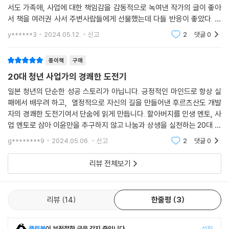
서도 가족애, 사업에 대한 책임감을 감동적으로 녹여낸 작가의 글이 좋아
서 책을 여러권 사서 주변사람들에게 선물했는데 다들 반응이 좋았다. 이
씨... 부러우면 지는건데 특유의 진솔함, 담백함으로 동네 슈퍼를 전국구 규
y******3
2024.05.12.
신고
2
댓글
0
모의 회사로 발
종이책
구매
20대 청년 사업가의 경쾌한 도전기
일본 청년의 단순한 성공 스토리가 아닙니다. 긍정적인 마인드로 항상 실
패에서 배우려 하고, 열정적으로 자신의 길을 만들어낸 후르츠산도 개발
자의 경쾌한 도전기여서 단숨에 읽게 만듭니다. 할아버지를 인생 멘토, 사
업 멘토로 삼아 이윤만을 추구하지 않고 나눔과 상생을 실천하는 20대 청
년 사업가의 얘기는 또다른 감동을 선사합니다. 일독을 권합니다. 앞으로
g********9
2024.05.06.
신고
2
댓글
0
후르츠산도를 보면
리뷰 전체보기
리뷰
14
한줄평
3
클린봇
이 부적절한 글을 감지 중입니다.
설정