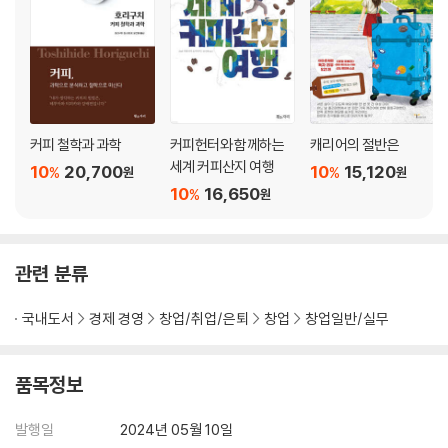
힘내라 고오키! · 144
5장 그리고, 일본 제일의 도시로
폭풍 속에서 판매 개시 · 151
유동인구가 없는 조용한 거리에서 · 157
커피 철학과 과학
커피헌터와 함께하는
캐리어의 절반은
대박은 손님이 몰고 온다 2 · 161
세계 커피산지 여행
10
20,700
10
15,120
%
%
원
원
나의 할아버지와 오버랩되는 키위 할아버지 · 166
10
16,650
%
원
2톤의 키위, 어찌할 건가! 고오키 · 172
순수한 마음이 기적을 일으켰다 · 175
관련 분류
6장 일본 최고의 사람들이 나에게 알려준 것들
국내도서
경제 경영
창업/취업/은퇴
창업
창업일반/실무
일본 최고 가구점 창업자로부터 · 185
‘오, 가격 이상’은 이렇게 탄생했다 · 190
사이토 히토리와 나가마쓰 시게히사 · 196
품목정보
동경하는 샹크스shanks와의 만남 · 201
시게 형이 내 이름을 불러주었다 · 208
발행일
2024년 05월 10일
내가 선택한 길이 정답 · 211