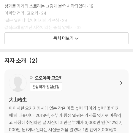
청과물 가게의 스토리는 그렇게 불쑥 시작되었다 · 19
어찌할 건가, 고오키 · 24
‘길은 열린다’ 할아버지의 가르침 · 29
갑작스레 맡겨진 사장이라는 중책 앞에서 · 32
돈을 쓰지 말고 지혜를 짜내라 · 34
목차 더보기
멜론빙수 탄생 · 38
대박은 손님이 몰고 온다 1 · 42
코가 꺾인 피노키오 · 45
저자 소개
2
2장 청과물 가게가 만드는 진심의 후르츠산도
저
오오야마 고오키
편의점에 진열된 기회를 집어 올리던 날 · 53
관심작가 알림신청
신의 혀를 가진 남자 · 57
생크림을 먼저 만들어 볼까? · 59
大山晧生
다음은 맛있는 빵을 찾을 차례 · 63
아이치현 오카자키시에 있는 작은 마을 슈퍼 ‘다이와 슈퍼’ 및 ‘다카
일본 최고의 과일을 찾아 삼만리 · 66
페’의 대표이다. 2018년, 조부가 평생 일궈온 가게를 잇기로 마음먹
후르츠산도는 외양이 90% · 75
고 사장에 취임하던 날 자신이 떠안은 부채가 3,000만 엔(약 2억 7,
우물 안 개구리 · 79
000만 원)이나 된다는 사실을 처음 알았다. 1만 엔이 3,000장이