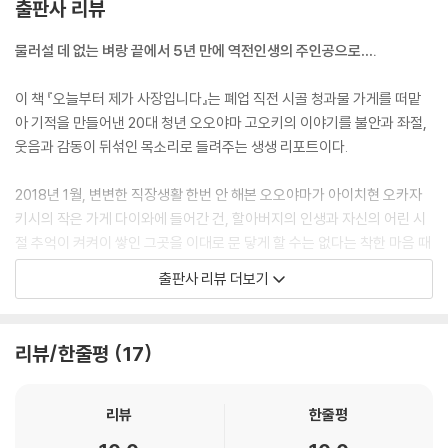
출판사 리뷰
--- p.26
물러설 데 없는 벼랑 끝에서 5년 만에 역전인생의 주인공으로….
뭐가 뭔지도 모른 채 사장이 되어서, 3,000만 엔 적자 상태로 가게를 운영
한다고? 솔직히 한 시간에 한 번은 자포자기하는 마음에 한숨을 쉬어댔다.
이 책 『오늘부터 제가 사장입니다』는 폐업 직전 시골 청과물 가게를 떠맡
3,000만 엔이라니, 아무리 생각해도 숫자가 너무 컸다.
아 기적을 만들어낸 20대 청년 오오야마 고오키의 이야기를 불안과 좌절,
--- p.32
웃음과 감동이 뒤섞인 목소리로 들려주는 생생 리포트이다.
오직 하나, 정해둔 원칙이 있었다. 돈을 들이지 않고 지혜를 짜내서, 지금
2018년 1월, 변변한 직장생활 한번 안 해본 오오야마가 아이치현 오카자
내가 할 수 있는 것들을 하나하나 철저하게 실천해 본다는 것.
키시의 작은 가게 다이와에 들어간 건, 할아버지의 인생과 자신의 어린 시
이것은 할아버지로부터는 장사, 할머니로부터는 일상생활 속에서 줄곧 들
절 추억이 켜켜이 쌓인 그곳을 이대로 문 닿게 할 수는 없다는 착한 마음 때
어온 말이기도 했다. 전쟁에서 살아남은 사람들이기 때문일까. 우리 할아
문이었다. 그날 이후 할아버지를 따라 3개월간 새벽 청과물 도매시장을 오
출판사 리뷰 더보기
버지와 할머니는 ‘절약’이라는 말을 인생 철칙처럼 소중하게 생각하신다.
갔지만, 시금치와 열무를 구분할 줄조차 모르던 왕 초짜 애송이에게 ‘사
이를 두고 ‘옛날 사람’이라고 치부할 수도 있겠지만, 나는 ‘절약’이야말로
장’이라는 중책이 맡겨진 것이다.
지금 이 시대에 매우 가치 있게 여겨야 하는 미덕이라고 생각한다.
리뷰/한줄평
17
--- p.36
“고오키, 걱정하지 마라. 너라면 충분히 해낼 수 있어.” 어린 시절부터 자신
을 굳건히 지지해준 할아버지의 믿음에 보답하고 싶었다. 평생 최고로 맛
그녀가 SNS에 빙수를 업로드한 다음날, 믿을 수 없는 광경이 내 눈앞에 펼
있는 과일만 팔아온 할아버지의 유산을 활용할 방법은 없을까? 조부모에
리뷰
한줄평
쳐졌다. 오픈 전 준비를 위해 가게 앞으로 나갔는데, 이미 100명을 훨씬 웃
게 배운 대로 돈 들이지 않고 해볼 수 있는 일들을 하나하나 실천하며 국면