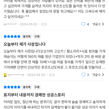
어려움 속에서도 성장하는 사람들이 있어요. 많은 전략을 짜는데 애를 쓰
며 엄지를 치켜세웠다.
고 실천하며 가게를 살려낸 저자의 후르츠산도를 들어본 적 있어서 더 반
가웠습니다. 훅 몰입해서 읽었는데 정말 최고예요!!! 저도 으쌰으쌰 해지
고 싶어지네요! ^^
w*****7
2024.05.02.
신고
4
댓글
0
종이책
구매
오늘부터 제가 사장입니다
오늘부터 제가 사장입니다오오야마 고오키 / 황소자리*시골 청과물 가게
애송이는 어떻게 160억 매출 청년 기업인이 되었나*적자 3억 원 벼랑 끝
에서 6개월 만에 연 매출 10배!*시골 마을 청과물 가게가 일으킨 유쾌한
기적예쁜 단면이 인상적인 후르츠산도바로 그 후르츠산도를 만들어낸 젊
은 사장님의 이야기라디저트를 너무 좋아하는 내게는 정말 기대되는 책이
d*******4
2024.06.24.
신고
2
댓글
0
었다후르츠산도 뿐만 아
종이책
구매
표지부터 내용까지 경쾌한 성공스토리
어려운 말도, 잘난채 하는 분위기도 없이 편하게 술술 경쾌하고 솔직하게
자신의 이야기를 써내려간 작가의 담백함이 좋다.즐거운 성공 이야기 속에