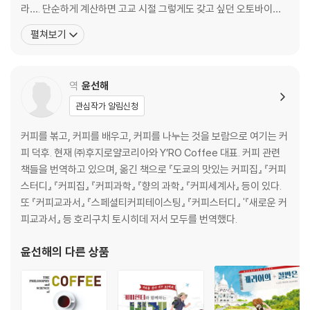
패키지에 담은 ‘다이와’의 혼 · 82
라…. 단순하게 계산하면 고교 시절 그렇게도 갖고 싶던 오토바이를 1
00대나 살 수 있는 엄청난 액수였다. 지금까지 잘못 살아온 외상값이
펼쳐보기
3장 우리들의 후르츠산도, 판매 개시!
한꺼번에 청구되는 듯 멘붕에 빠졌지만 “현재의 어려움이 너를 성장
시키는 밑거름이다, 겁먹지 말고 마주해라!”라는 할아버지의 격려에
버스 가이드 할머니와 배려쟁이 할아버지 · 88
힘입어 매일 새벽 청과물 도매시장에
역
윤선해
우선 열 명의 동료를 모으자 · 96
그녀는 예뻤다 · 102
관심작가 알림신청
천재 사령관, 등장! · 107
에비스 님의 손길에 이끌려서 · 111
커피를 볶고, 커피를 배우고, 커피를 나누는 것을 보람으로 여기는 커
일본 제일이 되고 싶으면, 일본 제일의 장소에 가거라 · 114
피 덕후. 현재 ㈜후지로얄코리아와 Y’RO Coffee 대표. 커피 관련
언젠가는 크라운 · 117
책들을 번역하고 있으며, 옮긴 책으로 『도쿄의 맛있는 커피집』 『커피
날개라도 달렸다면…, · 120
스터디』 『커피집』 『커피과학』 『향의 과학』 『커피세계사』 등이 있다.
또 『커피교과서』 『스페셜티커피테이스팅』 『커피스터디』 '『새로운 커
4장 나의 히어로가 알려준 것들
피교과서』 등 호리구치 토시히데 저서 모두를 번역했다.
윤선해
의 다른 상품
모든 일에는 제철이 있단다 · 127
발로 팔아야 한다는 사실을 잊지 마라 · 131
스태프들은 리더의 뒷모습을 보고 배운다 · 135
스스로 좋아해야 즐거워진다 · 139