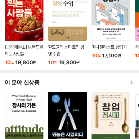
[그래제본소] 브랜드를
권도균의 스타트업 경
미니멀리스트 창업가
처
찍는 사람들
영 수업
10
17,100
1
%
원
10
19,800
10
19,800
%
%
원
원
이 분야 신상품