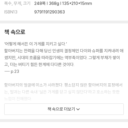
쪽수, 무게, 크기
248쪽 | 368g | 135*210*15mm
무엇을 위해서, 누구를 위해서 · 214
ISBN13
9791191290363
최종장 후르츠산도 행진곡
이렇게 해서 배턴은 이어진다 · 221
책 속으로
후기 · 229
‘어떻게 해서든 이 가게를 지키고 싶다.’
옮긴이의 말 · 235
할아버지는 전력을 다해 당신 인생의 결정체인 다이와 슈퍼를 지켜내려 애
썼지만, 시대의 흐름을 따라잡기에는 역부족이었다. 그렇게 부채가 쌓이
고, 더는 버티기 힘든 한계에 다다른 것이다.
--- p.23
할아버지의 얼굴에 미소가 사라졌다. 평소답지 않은 할아버지의 표정에서
는, 말과는 다른 속내 ‘실은 가게를 닫고 싶지 않단다’라고 호소하는 듯한
느낌이 전해졌다.
어린 시절부터 내게 할아버지는 히어로였다. 특히 야채가 든 박스를 번쩍
책 속으로 더보기
들어 올린 채 밝은 얼굴로 손님들을 대하는 할아버지의 든든한 어깨는 내
게 동경의 대상 그 자체였다.
그러나 그 밤 할아버지의 어깨는 너무나 작고 야위어 보였다.