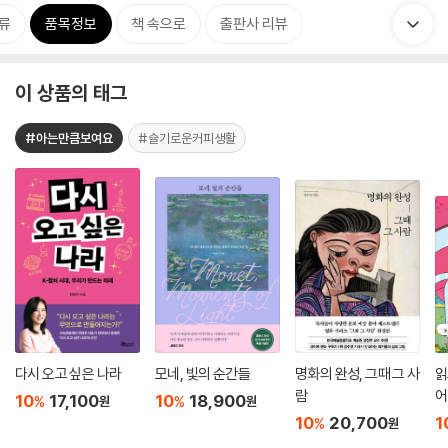
류
품목정보
책 속으로
출판사 리뷰
이 상품의 태그
#아는만큼보여요
#슬기로운커피생활
다시 오고 싶은 나라
모네, 빛의 순간들
명화의 완성, 그때 그 사
읽
람
어
10
17,100
10
18,900
%
%
원
원
10
20,700
1
%
원