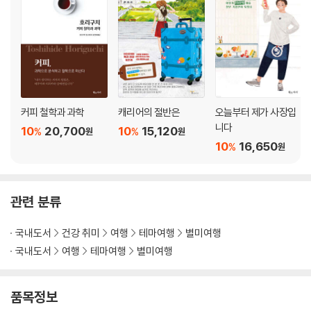
124 쿠바
128 자메이카
134 도미니카공화국
138 푸에리토리코
남미편
142 베네수엘라
커피 철학과 과학
캐리어의 절반은
오늘부터 제가 사장입
144 콜롬비아
니다
10
20,700
10
15,120
%
%
원
원
148 브라질
10
16,650
%
원
152 페루
Column
관련 분류
042 포르투갈의 녹병 연구소
096 세계의 커피숍
국내도서
건강 취미
여행
테마여행
별미여행
122 역사와 신용을 나타내는 농원 통화
국내도서
여행
테마여행
별미여행
140 세계의 커피 제품
156 각국 각지의 마시는 법, 내리는 법
품목정보
PART 2 더 알고 싶은 맛있는 커피