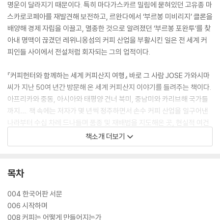
명운이 달라지기 때문이다. 특히 마다가스카르 밀림에 묻혀있던 고유종 마
스카로코페아를 재발견해 보전하고, 르완다에서 ‘부르봉 미비리지’ 클론을
배양해 경제 자립을 이끌고, 멸종한 것으로 알려졌던 ‘부르봉 포완투’를 찾
아내 명맥이 끊겼던 레위니옹섬의 커피 산업을 부활시킨 일은 전 세계 커
피인들 사이에서 전설처럼 회자되는 그의 업적이다.
『커피헌터와 함께하는 세계 커피산지 여행』 바로 그 사람 JOSE 가와시마
씨가 지난 50여 년간 방문해 온 세계 커피산지 이야기를 들려주는 책이다.
아프리카와 중동, 아시아와 태평양 건너 북미, 중남미와 카리브해 국가들
까지…. 책 속에는 저자가 몇 년씩 정주하면서 손수 커피 산업을 일구어낸
나라부터 수십 차례 드나들며 품종 및 재배법을 지도해온 곳, 현실적 여건
상 스치듯 들른 생산지까지 36개 커피 국가의 역사와 문화, 그리고 생산자
책소개 더보기
들의 일상이 수백 컷의 사진과 함께 소개된다.
목차
004 한국어판 서문
006 시작하며
008 커피는 어떻게 만들어지는가