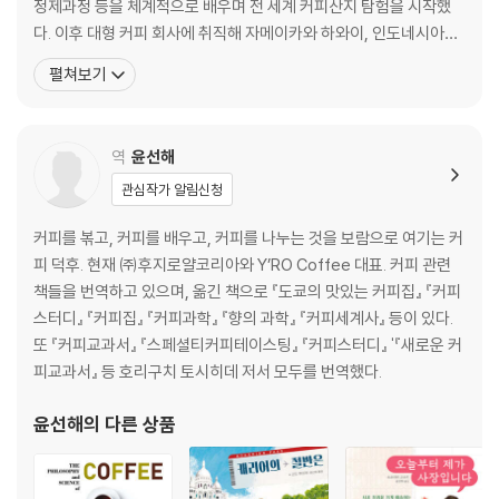
060 태국
정제과정 등을 체계적으로 배우며 전 세계 커피산지 탐험을 시작했
064 베트남
다. 이후 대형 커피 회사에 취직해 자메이카와 하와이, 인도네시아에
070 라오스
서 농원 개발을 주도했다. 이 기간에도 아시아와 아프리카, 중남미,
펼쳐보기
072 미얀마
카리브해 등에 산재한 크고 작은 커피산지를 찾아가 그곳 풍토에 맞
074 중국
는 품종 선택과 재배를 지원하고, 지속 가능한 커피 농법을 계몽하는
076 인도네시아
일에 매진했다. 특히 마다가스카르 밀림에 묻혀있던
역
윤선해
080 동티모르
084 하와이
관심작가 알림신청
090 캘리포니아
커피를 볶고, 커피를 배우고, 커피를 나누는 것을 보람으로 여기는 커
092 멕시코
피 덕후. 현재 ㈜후지로얄코리아와 Y’RO Coffee 대표. 커피 관련
책들을 번역하고 있으며, 옮긴 책으로 『도쿄의 맛있는 커피집』 『커피
중미ㆍ카리브해 편
스터디』 『커피집』 『커피과학』 『향의 과학』 『커피세계사』 등이 있다.
100 과테말라
또 『커피교과서』 『스페셜티커피테이스팅』 『커피스터디』 '『새로운 커
106 벨리즈
피교과서』 등 호리구치 토시히데 저서 모두를 번역했다.
108 온두라스
112 엘살바도르
윤선해
의 다른 상품
116 니카라과
118 코스타리카
120 파나마