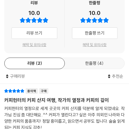
리뷰
한줄평
베트남 중앙 고지대에 있는 서고지농림과학기술연구소WASI를 방문해 종
커피를 찾아 50여 년,
10.0
10.0
의 관리와 재배기술 관련 설명을 들었다. 거기서 고수확의 이유를 알게 되
지구 82바퀴를 누비다
었고 이를 실행하는 농민들에게도 놀라움을 금할 수 없었다. 나무가 다른
7개 타입의 로부스타가 정연하게 구획에 맞추어 심겨 있었던 것이다. 그것
전 세계 커피 수출국에서 일본으로 부임하는 외교관들이 도쿄에 도착하자
리뷰 쓰기
한줄평 쓰기
도 전정(가지치기)한 낮은 나무들로, 줄기가 많이 나온 상태의 신기한 광
마자 찾는 인물은 총리나 외무대신이 아니다. 약속이나 한 듯 그들이 가장
경이었다.
먼저 만남을 청하는 인물은 바로 호세Jseo 가와시마 요시아키 씨. 커피 연
혜택 및 유의사항
혜택 및 유의사항
--- p.68 「베트남’중에서
구가이자 농부, 사회운동가이며 커피인들 사이에서 ‘커피헌터’라는 닉네임
으로 더 유명한 인물이다. 지난 50년간 전 세계 산지를 누비며 산지별 품종
고도 2,000m 고지대 있는 복숭아밭을 보았을 때, 나는 나도 모르게 제안
리뷰
2
한줄평
4
선택 및 지속 가능한 농법을 계몽해 온 그의 지원 여부에 따라 자국 산업의
했다. “여기에 커피를 심읍시다. 이 밭이라면 뛰어난 밀도의 단단한 커피가
명운이 달라지기 때문이다. 특히 마다가스카르 밀림에 묻혀있던 고유종 마
만들어질 것입니다.” 마리오가 대답했다. “기온이 낮아서 리스크가 있는
구매리뷰
추천순
스카로코페아를 재발견해 보전하고, 르완다에서 ‘부르봉 미비리지’ 클론을
데다 성장이 더디고 수확량도 크게 기대할 수 없어요. 그러나 당신이 그렇
배양해 경제 자립을 이끌고, 멸종한 것으로 알려졌던 ‘부르봉 포완투’를 찾
게 말한다면 최고로 맛있는 커피가 만들어질 게 분명해요. 해보죠!”당시
아내 명맥이 끊겼던 레위니옹섬의 커피 산업을 부활시킨 일은 전 세계 커
종이책
구매
안티쿠아 커피 밭의 해발고도는 1,800m 내외로, 2,000m 밭은 아예 존재
피인들 사이에서 전설처럼 회자되는 그의 업적이다.
커피헌터의 커피 산지 여행, 작가의 열정과 커피의 깊이
하지 않았다.
커피헌터의 열정으로 세계 곳곳의 커피 산지를 덕분에 알게 되었네요. 작
--- p.105 「과테말라」 중에서
《커피헌터와 함께하는 세계 커피산지 여행》 바로 그 사람 JOSE 가와시마
가님 진심 좀 대단해요..^^ 커피가 열린다고? 싶은 아주 의외인 나라와 다
씨가 지난 50여 년간 방문해 온 세계 커피산지 이야기를 들려주는 책이다.
양한 커피의 품종까지! 정말 흥미롭고, 읽으면서 공부도 됩니다. 술술 읽게
유전자 연구부서에서는 이 정원에 심긴 마라고지페와 엘살바도르에서 자
아프리카와 중동, 아시아와 태평양 건너 북미, 중남미와 카리브해 국가들
되는 커피 지식도 강추!