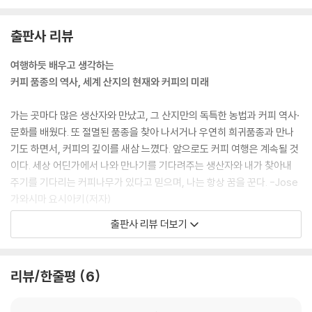
고 다행히 탄자니아 커피의 시작인 마더트리와, 그 나무를 심은 프랑스인
선교사의 무덤까지 남아있었다.
출판사 리뷰
--- p.29 「탄자니아」 중에서
여행하듯 배우고 생각하는
르완다 정부는 녹병에 내성이 있고 많은 수확이 가능한 재배종을 심고자
커피 품종의 역사, 세계 산지의 현재와 커피의 미래
했다. 하지만 나는 ‘내륙국가여서 육상 운임이 추가로 드는 데다 인지도마
저 낮은 르완다 커피가 다른 나라들과 같은 품종일 경우, 시장에서 먹히지
가는 곳마다 많은 생산자와 만났고, 그 산지만의 독특한 농법과 커피 역사·
않는다. 르완다만의 특산품을 만들어야 한다’고 설득했다. 그리고 문헌과
문화를 배웠다. 또 절멸된 품종을 찾아 나서거나 우연히 희귀품종과 만나
역사를 뒤져서 마침내 결정한 것이 부르봉 미비리지라는 품종이었다. (…)
기도 하면서, 커피의 깊이를 새삼 느꼈다. 앞으로도 커피 여행은 계속될 것
과거 독일인 선교사가 미비리지 교회 뒤뜰에 심은 커피의 품질이 매우 좋
이다. 세상 어딘가에서 나와 만나기를 기다려주는 생산자와 내가 찾아내
아서, 품종 이름으로 채택되었다는 것이다. 특산품으로서 그 이상의 조건
주기를 기다리는 커피나무가 있다고 믿으며, 나는 항상 꿈을 꾼다. -Jose
은 없었다.
가와시마 요시아키(저자)
--- p.33 「르완다」 중에서
출판사 리뷰 더보기
이 책에는 커피헌터로서 그가 거쳐온 지난 50여 년의 여정과 경험들이 압
숲속으로 더 들어가니 야생으로 살아남은 마스카로코페아가 있었다. 이때
축적으로 소개됩니다. 끝 모를 커피 열정 중 일부만 살짝 엿보는 것일지라
흥분한 마다가스카르인 가이드가 느닷없이 “당신은 커피헌터야!”라고 외
도, 한국에 처음 소개하는 그의 목소리를 제가 옮길 수 있게 되어 매우 뿌듯
리뷰/한줄평
6
친 것을 계기로, 커피업계에서 나는 ‘커피헌터’라고 불리게 되었다.
합니다. 더불어 이렇게 생생한 커피산지 이야기를 한국의 커피인들과 공유
--- pp.46~47 「마다가스카르」 중에서
할 수 있게 되어 진심으로 기쁩니다. -윤선해(옮긴이)