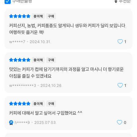
구매한줄평
추천순
이카에 머물며 코나커피와 블루마운틴의 부흥을 이끌었다. 또 태국 왕실이
주도하는 도이퉁개발프로젝트에 참여해 과거 아편 재배지로 악명 높던 북
종이책
구매
부지역을 커피산지로 탈바꿈시켰다. 칠순을 목전에 둔 지금도 그는 가난한
커피산지, 농법, 커피품종도 알게되니 생두와 커피가 달리 보입니다.
커피 재배국 르완다와 말라위, 동티모르 등을 수시로 방문해 그들의 경제
여행하듯 즐거운 책!
적 자립을 물심양면으로 돕고 있다.
w*****7
2024.10.31.
1
커피인들 사이에서는 유명 연예인 못지않은 셀럽이지만, 스스로 농부이자
‘지속 가능한 커피’를 위해 두 팔 걷어붙인 사회운동가임을 자처하는 가와
종이책
구매
시마 씨. 이 책 《커피헌터와 함께하는 세계 커피산지 여행》에는 그가 만나
맛있는 커피가 컵에 담기기까지의 과정을 알고 마시니 더 향기로운
온 전 세계 커피 생산국의 이모저모뿐 아니라 각국 각지의 특이한 커피 추
아침을 즐길 수 있겠네요
출법과 커피 제품, 커피의 미래를 위해 생산자들이 펼치고 있는 친환경 재
w**********3
2024.10.26.
1
배법, 소비자들이 알아두면 좋을 커피 지식 등 재미있고 유용한 이야기들
이 숨은그림처럼 촘촘하게 박혀있다.
종이책
구매
커피에 대해서 알고 싶어서 구입했어요 ^^
h*****9
2025.07.03.
0