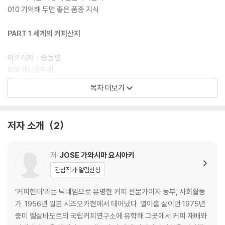
010 기억해 두면 좋은 품종 지식
PART 1 세계의 커피산지
아프리카ㆍ중동편
018 에티오피아
024 케냐
목차 더보기
026 탄자니아
030 르완다
034 부룬디
저자 소개
2
036 말라위
038 잠비아
040 앙골라
저
JOSE 가와시마 요시아키
044 마다가스카르
관심작가 알림신청
050 레위니옹섬
054 예멘
‘커피헌터’라는 닉네임으로 유명한 커피 전문가이자 농부, 사회활동
가. 1956년 일본 시즈오카현에서 태어났다. 열아홉 살이던 1975년
아시아ㆍ태평양ㆍ북미편
중미 엘살바도르의 국립커피연구소에 유학해 그곳에서 커피 재배와