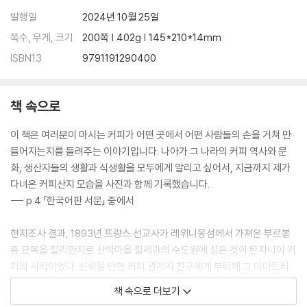
발행일
2024년 10월 25일
160 수확방법의 차이와 그 영향
쪽수, 무게, 크기
200쪽 | 402g | 145*210*14mm
162 프로세스(정제방법)의 종류와 맛
ISBN13
9791191290400
164 결점두 구분방법과 맛에 끼치는 영향
166 묘목 만들기와 교배에 대하여
168 수송방법과 온도 관리의 중요성
책 속으로
170 커피의 ‘맛있음’이란 무엇인가?
174 농원 내의 문제들과 그 해결책
이 책은 여러분이 마시는 커피가 어떤 곳에서 어떤 사람들의 손을 거쳐 만
180 ‘커피의 2050년 문제’와 대책
들어지는지를 들려주는 이야기입니다. 나아가 그 나라의 커피 역사와 문
184 커피에 관한 중요한 것들
화, 생산자들의 생활과 식생활을 모두에게 알리고 싶어서, 지금까지 제가
188 부록 알아두면 좋은 커피 용어사전
다녀온 커피산지 모습을 사진과 함께 기록했습니다.
--- p.4 「한국어판 서문」 중에서
195 마치며
196 역자후기
현지조사 결과, 1893년 프랑스 선교사가 레위니옹섬에서 가져온 부르봉
종 묘목을 킬리만자로 산악마을 킬레마의 수도원에 심은 것이 탄자니아 커
피의 시작이었다. 신뢰할 만한 커피 관계자 친구에게 부탁해 그 마더트리
mother tree, 母樹를 찾아나섰다. 당시에는 킬레마가 킬리만자로 산악
책 속으로 더보기
부근에서 번영하던 마을이었던지, 매우 훌륭한 수도원이 남아있었다. 그리