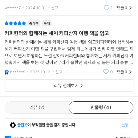
란 부르봉 돌연변이종 ‘파카스’ 간 인공교배종을 만드는 실험을 진행했다.
까지…. 책 속에는 저자가 몇 년씩 정주하면서 손수 커피 산업을 일구어낸
w*****7
2024.10.31.
신고
1
댓글
0
유전자 연구부서에서 연수를 받던 나 역시 이 교배실험에 참여했다. 그것
나라부터 수십 차례 드나들며 품종 및 재배법을 지도해온 곳, 현실적 여건
이 1980년대‘파카마라종’이라고 이름 붙어 세상에 나왔다. 나로서는 매우
상 스치듯 들른 생산지까지 36개 커피 국가의 역사와 문화, 그리고 생산자
각별한 추억이 서린 품종이다.
종이책
구매
들의 일상이 수백 컷의 사진과 함께 소개된다.
--- p.114 「엘살바도르」 중에서
커피헌터와 함께하는 세계 커피산지 여행 책을 읽고
고등학교를 졸업하던 1975년 1월, 열아홉 살 청년 가와시마 요시아키가
커피헌터와 함께하는 세계 커피산지 여행 책을 읽고커피헌터와 함께하는
당시 커피 선진국이던 엘살바도르로 유학을 떠난 건 시즈오카에서 커피 로
세계 커피산지 여행 책을 구입해서 읽게 되는데내가 멀리 여행 안해도 책
으로 보면서 여행하는 느낌 같아요커피헌터와 함께하는 세계 커피산지 여
스팅 하우스를 운영하는 부모님의 가업을 잇기 위해서였다. 그러나 그에게
행속에서 책을 보는 것 같아요우리가 몰랐던 역사와 첨 듣는 커피 종류 하
는 라틴의 물이 잘 맞았던지 부모님 몰래 다니던 학교를 휴학하고 엘살바
고 같이 많은 공부를 한 듯싶네요여러 나라에서 나온 커피 원두와 어떻게
도르 국립커피연구소에 들어가 커피 품종과 재배법을 연구하는 일에 푹 빠
h*****9
2025.10.12.
신고
0
댓글
0
생산한지도 책속에
져버렸다. 뒤늦게 그 사실을 안 부모님에게는 의절 당했지만 그렇게 해서
가와시마 씨의 커피 인생에는 화려한 날개가 펼쳐졌다.
리뷰 전체보기
천성이 바지런하고 호기심 넘치던 그는 도착한 지 얼마 되지 않은 시기부
리뷰
2
한줄평
4
터 시간 날 때마다 인접한 중남미 국가들로 커피 여행을 떠났다. 과테말라
와 니카라과, 멕시코를 드나들던 그는 조금씩 활동반경을 넓혀 아프리카와
중동, 아시아 산지로 날아가 현지 농부들과 함께 먹고 자며 커피 품종 선택
클린봇
이 부적절한 글을 감지 중입니다.
설정
및 재배, 정제에 관한 지식을 전수했다. 탄자니아에 가서는 킬리만자로 산
악을 뒤져 ‘진짜 킬리만자로 커피’의 마더트리를 찾아내고, 하와이와 자메