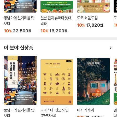
동남아의 길거리를 맛
일본 현지 슈퍼마켓 대
도쿄 호텔 도감
도
보다
백과
10
17,820
1
%
원
10
22,500
10
16,200
%
%
원
원
이 분야 신상품
동남아의 길거리를 맛
나마스테, 인도 와인
미지의 세계
일
보다
(큰글자책)
백