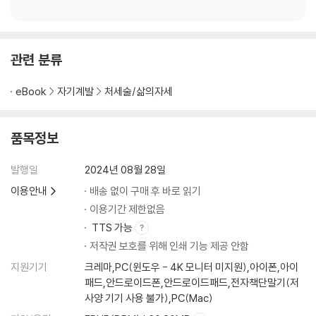
2톤의 키위, 어찌할 건가! 고오키 · 172
순수한 마음이 기적을 일으켰다 · 175
관련 분류
6장 일본 최고의 사람들이 나에게 알려준 것들
eBook
자기계발
처세술/삶의자세
일본 최고 가구점 창업자로부터 · 185
‘오, 가격 이상’은 이렇게 탄생했다 · 190
사이토 히토리와 나가마쓰 시게히사 · 196
품목정보
동경하는 샹크스shanks와의 만남 · 201
시게 형이 내 이름을 불러주었다 · 208
발행일
2024년 08월 28일
내가 선택한 길이 정답 · 211
이용안내
배송 없이 구매 후 바로 읽기
무엇을 위해서, 누구를 위해서 · 214
이용기간 제한없음
TTS 가능
최종장 후르츠산도 행진곡
저작권 보호를 위해 인쇄 기능 제공 안함
이렇게 해서 배턴은 이어진다 · 221
지원기기
크레마,PC(윈도우 - 4K 모니터 미지원),아이폰,아이
후기 · 229
패드,안드로이드폰,안드로이드패드,전자책단말기(저
사양 기기 사용 불가),PC(Mac)
옮긴이의 말 · 235