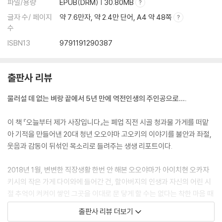
파일/용량
EPUB(DRM) | 30.80MB
글자 수/ 페이지
약 7.6만자, 약 2.4만 단어, A4 약 48쪽
수
ISBN13
9791191290387
출판사 리뷰
물러설 데 없는 벼랑 끝에서 5년 만에 역전인생의 주인공으로….
이 책 『오늘부터 제가 사장입니다』는 폐업 직전 시골 청과물 가게를 떠맡
아 기적을 만들어낸 20대 청년 오오야마 고오키의 이야기를 불안과 좌절,
웃음과 감동이 뒤섞인 목소리로 들려주는 생생 리포트이다.
2018년 1월, 변변한 직장생활 한번 안 해본 오오야마가 아이치현 오카자
키시의 작은 가게 다이와에 들어간 건, 할아버지의 인생과 자신의 어린 시
절 추억이 켜켜이 쌓인 그곳을 이대로 문 닿게 할 수는 없다는 착한 마음 때
문이었다. 그날 이후 할아버지를 따라 3개월간 새벽 청과물 도매시장을 오
출판사 리뷰 더보기
갔지만, 시금치와 열무를 구분할 줄조차 모르던 왕 초짜 애송이에게 ‘사