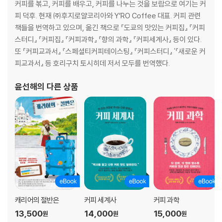
에비스 님의 손길에 이끌려서 · 111
커피를 볶고, 커피를 배우고, 커피를 나누는 것을 보람으로 여기는 커
일본 제일이 되고 싶으면, 일본 제일의 장소에 가거라 · 114
피 덕후. 현재 ㈜후지로얄코리아와 Y’RO Coffee 대표. 커피 관련
언젠가는 크라운 · 117
책들을 번역하고 있으며, 옮긴 책으로 『도쿄의 맛있는 커피집』 『커피
날개라도 달렸다면…, · 120
스터디』 『커피집』 『커피과학』 『향의 과학』 『커피세계사』 등이 있다.
또 『커피교과서』 『스페셜티커피테이스팅』 『커피스터디』 '『새로운 커
4장 나의 히어로가 알려준 것들
피교과서』 등 호리구치 토시히데 저서 모두를 번역했다.
윤선해
의 다른 상품
모든 일에는 제철이 있단다 · 127
발로 팔아야 한다는 사실을 잊지 마라 · 131
스태프들은 리더의 뒷모습을 보고 배운다 · 135
스스로 좋아해야 즐거워진다 · 139
힘내라 고오키! · 144
5장 그리고, 일본 제일의 도시로
폭풍 속에서 판매 개시 · 151
유동인구가 없는 조용한 거리에서 · 157
캐리어의 절반은
커피 세계사
커피 과학
대박은 손님이 몰고 온다 2 · 161
13,500
14,000
15,000
원
원
원
나의 할아버지와 오버랩되는 키위 할아버지 · 166