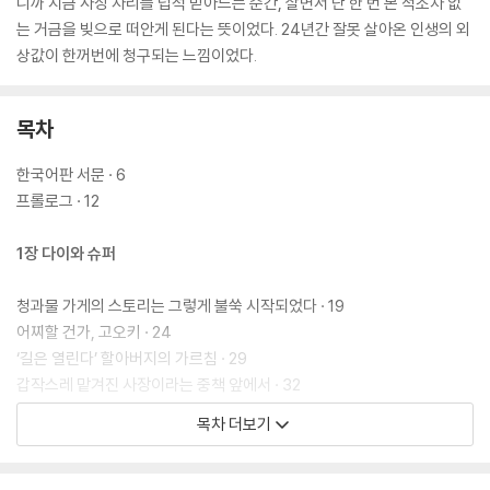
니까 지금 사장 자리를 덥석 받아드는 순간, 살면서 단 한 번 본 적조차 없
는 거금을 빚으로 떠안게 된다는 뜻이었다. 24년간 잘못 살아온 인생의 외
상값이 한꺼번에 청구되는 느낌이었다.
목차
한국어판 서문 · 6
프롤로그 · 12
1장 다이와 슈퍼
청과물 가게의 스토리는 그렇게 불쑥 시작되었다 · 19
어찌할 건가, 고오키 · 24
‘길은 열린다’ 할아버지의 가르침 · 29
갑작스레 맡겨진 사장이라는 중책 앞에서 · 32
돈을 쓰지 말고 지혜를 짜내라 · 34
목차 더보기
멜론빙수 탄생 · 38
대박은 손님이 몰고 온다 1 · 42
코가 꺾인 피노키오 · 45