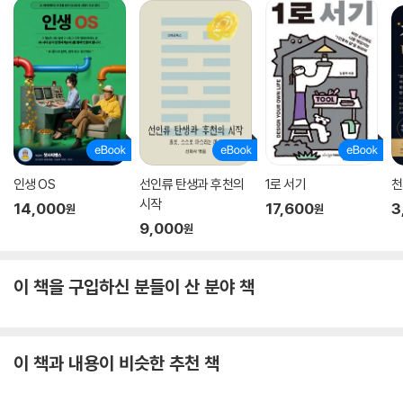
인생 OS
선인류 탄생과 후천의
1로 서기
천
시작
14,000
17,600
3
원
원
9,000
원
이 책을 구입하신 분들이 산 분야 책
이 책과 내용이 비슷한 추천 책