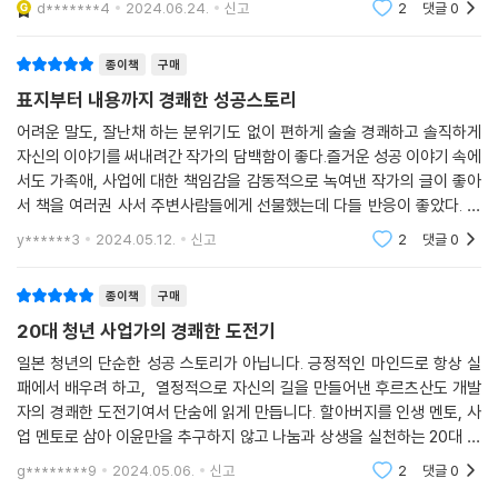
d*******4
2024.06.24.
신고
2
댓글
0
었다후르츠산도 뿐만 아
종이책
구매
표지부터 내용까지 경쾌한 성공스토리
어려운 말도, 잘난채 하는 분위기도 없이 편하게 술술 경쾌하고 솔직하게
자신의 이야기를 써내려간 작가의 담백함이 좋다.즐거운 성공 이야기 속에
서도 가족애, 사업에 대한 책임감을 감동적으로 녹여낸 작가의 글이 좋아
서 책을 여러권 사서 주변사람들에게 선물했는데 다들 반응이 좋았다. 이
씨... 부러우면 지는건데 특유의 진솔함, 담백함으로 동네 슈퍼를 전국구 규
y******3
2024.05.12.
신고
2
댓글
0
모의 회사로 발
종이책
구매
20대 청년 사업가의 경쾌한 도전기
일본 청년의 단순한 성공 스토리가 아닙니다. 긍정적인 마인드로 항상 실
패에서 배우려 하고, 열정적으로 자신의 길을 만들어낸 후르츠산도 개발
자의 경쾌한 도전기여서 단숨에 읽게 만듭니다. 할아버지를 인생 멘토, 사
업 멘토로 삼아 이윤만을 추구하지 않고 나눔과 상생을 실천하는 20대 청
년 사업가의 얘기는 또다른 감동을 선사합니다. 일독을 권합니다. 앞으로
g********9
2024.05.06.
신고
2
댓글
0
후르츠산도를 보면