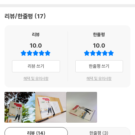
장’이라는 중책이 맡겨진 것이다.
리뷰/한줄평
17
“고오키, 걱정하지 마라. 너라면 충분히 해낼 수 있어.” 어린 시절부터 자신
을 굳건히 지지해준 할아버지의 믿음에 보답하고 싶었다. 평생 최고로 맛
있는 과일만 팔아온 할아버지의 유산을 활용할 방법은 없을까? 조부모에
리뷰
한줄평
게 배운 대로 돈 들이지 않고 해볼 수 있는 일들을 하나하나 실천하며 국면
10.0
10.0
을 전환할 방법을 모색했다. 그렇게 무수한 시행착오를 거쳐 그가 개발해
낸 상품이 속을 둥글게 파서 올린 멜론빙수와, 직접 만든 빵과 크림에 생과
일을 통째 넣어 만든 후르츠산도. 모양도 예쁘고 맛은 더 기가 막힌 이 상품
리뷰 쓰기
한줄평 쓰기
에 대한 소문은 멀리멀리 퍼져 마침내 도쿄에서도 후르츠산도를 팔아달라
는 이들이 생겨났다.
혜택 및 유의사항
혜택 및 유의사항
“할아버지, 도쿄는 너무 멀고 큰 도시잖아.” “고오키, 이 후르츠산도는 도
쿄에서도 통한다. 더 많은 이들이 이걸 먹고 행복해졌으면 좋겠구나.” 도쿄
출점을 코앞에 두고 맞닥뜨린 코로나-19 앞에서 좌절하던 때, 그를 일으켜
세운 건 할아버지가 마지막으로 남긴 이 말씀이었다. 이후 온갖 고비를 넘
어 마침내 도쿄인들의 입맛마저 사로잡는 데 성공. 그가 개발한 후르츠산
도와 멜론빙수, 통과일 탕후루의 인기는 해외로도 퍼져 한국과 대만, 동남
리뷰
14
한줄평
3
아의 카페와 제과점에서도 지금 가장 핫한 제품으로 자리 잡았다.