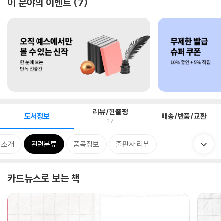
이 분야의 이벤트
7
리뷰/한줄평
도서정보
배송/반품/교환
17
 소개
관련분류
품목정보
출판사 리뷰
카드뉴스로 보는 책