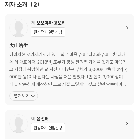
저자 소개
2
2장 청과물 가게가 만드는 진심의 후르츠산도
저
오오야마 고오키
편의점에 진열된 기회를 집어 올리던 날 · 53
관심작가 알림신청
신의 혀를 가진 남자 · 57
생크림을 먼저 만들어 볼까? · 59
大山晧生
다음은 맛있는 빵을 찾을 차례 · 63
아이치현 오카자키시에 있는 작은 마을 슈퍼 ‘다이와 슈퍼’ 및 ‘다카
일본 최고의 과일을 찾아 삼만리 · 66
페’의 대표이다. 2018년, 조부가 평생 일궈온 가게를 잇기로 마음먹
후르츠산도는 외양이 90% · 75
고 사장에 취임하던 날 자신이 떠안은 부채가 3,000만 엔(약 2억 7,
우물 안 개구리 · 79
000만 원)이나 된다는 사실을 처음 알았다. 1만 엔이 3,000장이
패키지에 담은 ‘다이와’의 혼 · 82
라…. 단순하게 계산하면 고교 시절 그렇게도 갖고 싶던 오토바이를 1
00대나 살 수 있는 엄청난 액수였다. 지금까지 잘못 살아온 외상값이
펼쳐보기
3장 우리들의 후르츠산도, 판매 개시!
한꺼번에 청구되는 듯 멘붕에 빠졌지만 “현재의 어려움이 너를 성장
시키는 밑거름이다, 겁먹지 말고 마주해라!”라는 할아버지의 격려에
버스 가이드 할머니와 배려쟁이 할아버지 · 88
힘입어 매일 새벽 청과물 도매시장에
역
윤선해
우선 열 명의 동료를 모으자 · 96
그녀는 예뻤다 · 102
관심작가 알림신청
천재 사령관, 등장! · 107