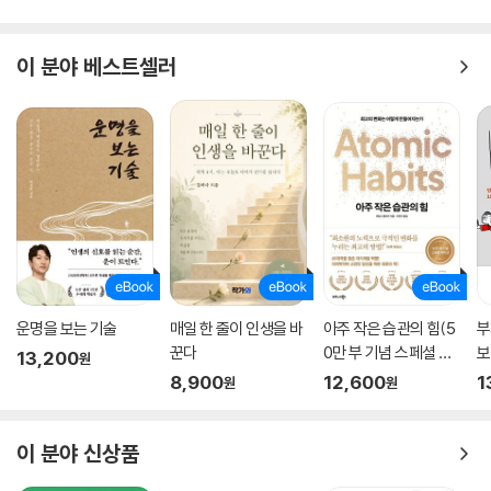
이 분야 베스트셀러
운명을 보는 기술
매일 한 줄이 인생을 바
아주 작은 습관의 힘(5
부
꾼다
0만 부 기념 스페셜 에
보
13,200
원
디션)
8,900
12,600
1
원
원
이 분야 신상품