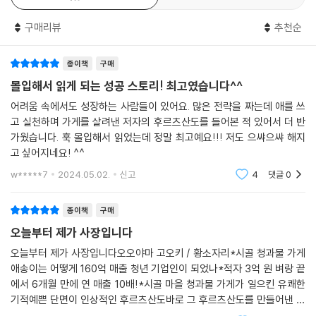
구매리뷰
추천순
흡사 롤러코스터를 타듯 쉼 없이 닥치는 시험 속에서도 놀라운 낙관과 투
지를 발휘, 5년 만에 일본 청년들의 아이돌 기업가가 된 그의 이야기는 단
종이책
구매
순한 성공담을 넘어 가족의 의미와 관계의 본질, 견실한 미래 비전 등 생의
중요한 가치를 재발견하는 인사이트로 가득하다. 그리하여 이 책을 읽은
몰입해서 읽게 되는 성공 스토리! 최고였습니다^^
독자들은 입을 모아 ‘삶을 낙관하고 긍정하게 만드는 마법 같은 이야기’라
어려움 속에서도 성장하는 사람들이 있어요. 많은 전략을 짜는데 애를 쓰
며 엄지를 치켜세웠다.
고 실천하며 가게를 살려낸 저자의 후르츠산도를 들어본 적 있어서 더 반
가웠습니다. 훅 몰입해서 읽었는데 정말 최고예요!!! 저도 으쌰으쌰 해지
고 싶어지네요! ^^
w*****7
2024.05.02.
신고
4
댓글
0
종이책
구매
오늘부터 제가 사장입니다
오늘부터 제가 사장입니다오오야마 고오키 / 황소자리*시골 청과물 가게
애송이는 어떻게 160억 매출 청년 기업인이 되었나*적자 3억 원 벼랑 끝
에서 6개월 만에 연 매출 10배!*시골 마을 청과물 가게가 일으킨 유쾌한
기적예쁜 단면이 인상적인 후르츠산도바로 그 후르츠산도를 만들어낸 젊
은 사장님의 이야기라디저트를 너무 좋아하는 내게는 정말 기대되는 책이