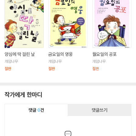
양심에 딱 걸린 날
금요일의 영웅
월요일의 공포
개암나무
개암나무
개암나무
절판
절판
절판
작가에게 한마디
댓글
0
건
댓글쓰기