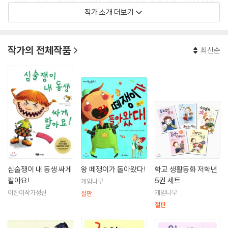
싫어하는 일은 쇼핑하고 살림하는 것이라고 한다. 작품으로는 『심술쟁이
작가 소개 더보기
내 동생 싸게 팔아요!』 『월요일의 챔피언』 『화요일의 악마』 등이 있다.
작가의 전체작품
최신순
심술쟁이 내 동생 싸게
왕 떼쟁이가 돌아왔다!
학교 생활동화 저학년
팔아요!
5권 세트
개암나무
어린이작가정신
개암나무
절판
절판