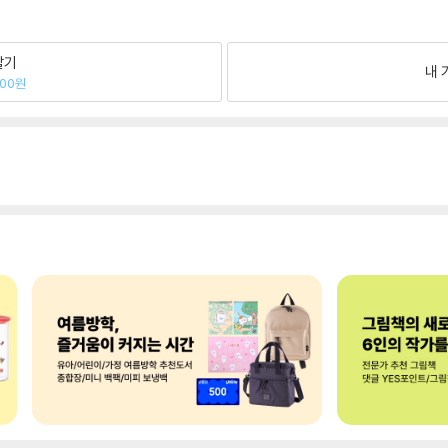
팔기
내 
000원