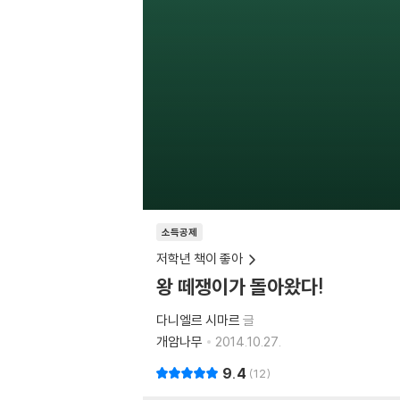
소득공제
저학년 책이 좋아
왕 떼쟁이가 돌아왔다!
다니엘르 시마르
글
개암나무
2014.10.27.
9.4
12