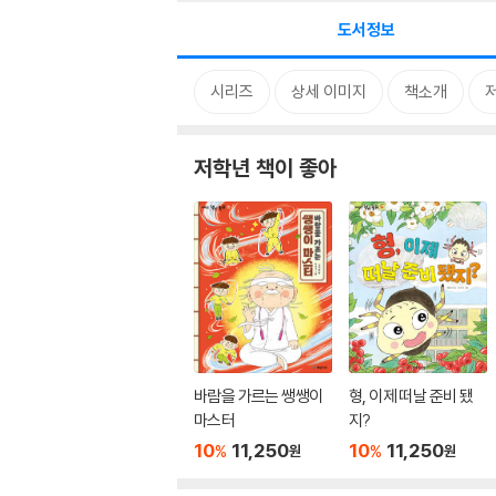
도서정보
시리즈
상세 이미지
책소개
저학년 책이 좋아
바람을 가르는 쌩쌩이
형, 이제 떠날 준비 됐
마스터
지?
10
11,250
10
11,250
%
%
원
원