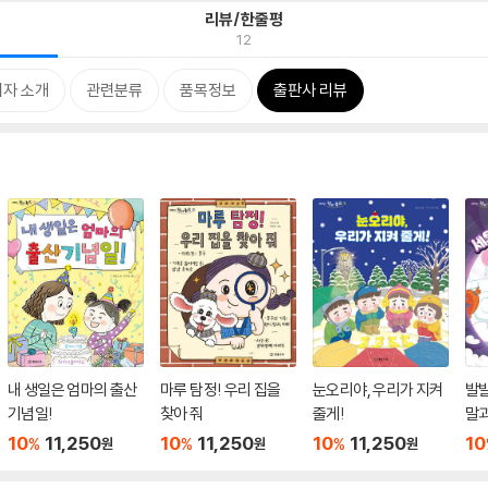
리뷰/한줄평
12
저자 소개
관련분류
품목정보
출판사 리뷰
내 생일은 엄마의 출산
마루 탐정! 우리 집을
눈오리야, 우리가 지켜
발발
기념일!
찾아 줘
줄게!
말
10
11,250
10
11,250
10
11,250
10
%
%
%
원
원
원