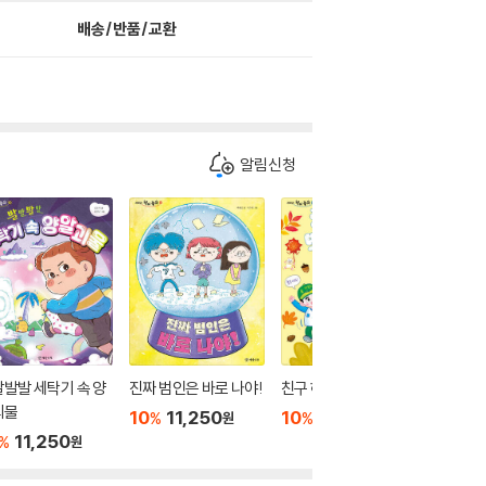
배송/반품/교환
알림신청
발발 세탁기 속 양
진짜 범인은 바로 나야!
친구 하기 딱 좋은 나이
용기 충전
괴물
이
10
11,250
10
11,250
%
%
원
원
11,250
10
1
%
%
원