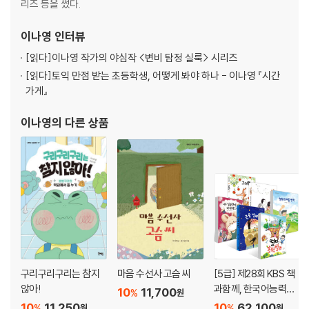
리즈 등을 썼다.
이나영
인터뷰
[읽다]
이나영 작가의 야심작 <변비 탐정 실룩> 시리즈
[읽다]
토익 만점 받는 초등학생, 어떻게 봐야 하나 - 이나영 『시간
가게』
이나영
의 다른 상품
구리구리구리는 참지
마음 수선사 고슴 씨
[5급] 제28회 KBS 책
않아!
과함께, 한국어능력시
10
11,700
%
원
험 선정도서
10
11,250
10
62,100
%
%
원
원