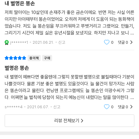
내 별명은 똥손
저희 딸아이는 10살인데 손재주가 좋은 금손이에요. 반면 저는 사실 어른
이지만 아이때부터 똥손이었어요. 오히려 저에게 더 도움이 되는 동화책이
었습니다. 저도 늘 똥손임을 부끄러워하고 쭈볏거리고 그랬어요. 만들기,
그리기기 시간이 제일 싫은 유년시절을 보냈지요. 하지만 지나고 보니 참
그런것들은 별 것이 아니었더라구요. 이렇게 자신감을 주는 동화책입니다.
j*******1
2021.06.21.
신고
0
댓글
0
어른에게
종이책
구매
별명은 똥손
내 별명이 예쁘다면 좋을텐데 그렇지 못할땐 별명으로 불릴때마다 기분이
나쁠것이다. 물론 기분 좋은 별명도 있을것이다. 늘 물건이 망가지는 사람
은 똥손이라고 물린다. 런닝맨 프로그램에도 늘 똥손인 이광수씨가 그렇
다. 어쩌면 늘 벌칙에 당첨이 되는지 예능신이 내렸다는 말을 많이한다. 주
인공 지안이가 마법의 손톱 스티커로 똥손에서 금손이 되었을때 얼마나 좋
s******4
2021.06.07.
신고
0
댓글
0
았을까? 그 기분
리뷰 전체보기