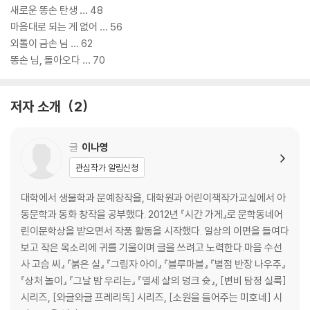
새로운 똥손 탄생 … 48
마음대로 되는 게 없어 … 56
외톨이 금손 님 … 62
똥손 님, 돌아오다 … 70
저자 소개
2
글
이나영
관심작가 알림신청
대학에서 생물학과 문예창작을, 대학원과 어린이책작가교실에서 아
동문학과 동화 창작을 공부했다. 2012년 『시간 가게』로 문학동네어
린이문학상을 받으면서 작품 활동을 시작했다. 일상의 이면을 들여다
보고 작은 목소리에 귀를 기울이며 글을 쓰려고 노력한다.마음 수선
사 고슴 씨』 『붉은 실』 『그림자 아이』 『블루마블』 『별점 반장 나우주』
『상처 놀이』 『그날 밤 우리는』 『열세 살의 덩크 슛』, [변비 탐정 실룩]
시리즈, [와글와글 프레리독] 시리즈, [소원을 들어주는 미호네] 시