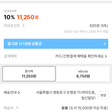
12,500
원
10
11,250
YES포인트
620원 (5%)
5만원 이상 구매 시 2천원 추가 적립
앱 다운 시 1천원 상품권
결제혜택
카드/간편결제 혜택을 확인하세요
종이책
eBook
11,250
원
8,750
원
배송안내
서울특별시 영등포구 은행로 11(여의도동,
변경
일신빌딩)
배송비
유료
(도서 15,000원 이상 무료)