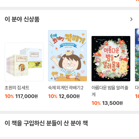
이 분야 신상품
초원의 집 세트
숙제 외계인 곽배기 2
아름다운 밤을 알려 줄
다
게
10
117,000
10
12,600
1
%
%
원
원
10
13,500
%
원
이 책을 구입하신 분들이 산 분야 책