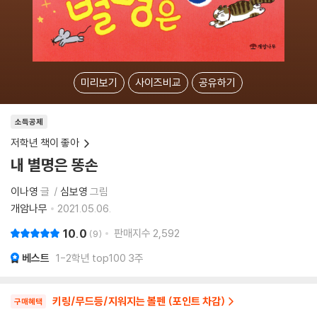
미리보기
사이즈비교
공유하기
소득공제
저학년 책이 좋아
내 별명은 똥손
이나영
글
심보영
그림
개암나무
2021.05.06.
10.0
판매지수
2,592
9
베스트
1-2학년 top100 3주
키링/무드등/지워지는 볼펜 (포인트 차감)
구매혜택