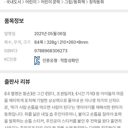
국내도서
어린이
어린이 문학
그림/동화책
창작동화
품목정보
발행일
2021년 05월 06일
쪽수, 무게, 크기
84쪽 | 328g | 210*260*8mm
ISBN13
9788968306273
KC인증
인증유형 : 적합성확인
출판사 리뷰
《내 별명은 똥손》은 그간 《떴다, 초원빌라》, 《시간 가게》 등 아이들의 마음
을 예리하게 포착해 기발한 상상력으로 풀어내 온 이나영 작가의 신작으
로, ‘쥐가 사람 손톱을 먹으면 사람이 된다’는 옛이야기를 재해석한 판타지
동화입니다. 쥐를 닮은 네일 숍 주인아주머니, 붙이고 손톱을 잘라야 효력
을 발휘하는 손톱 스티커, 주인공이 스티커를 붙인 후 전학을 왔다 홀연히
사라지는 주인공과 닮은 아이 등 작품 속에 등장하는 다양한 장치들이 옛