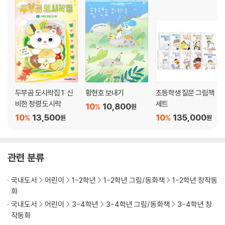
두부곰 도시락집 1: 신
황현호 보내기
초등학생 질문 그림책
비한 정령 도시락
세트
10
10,800
%
원
10
13,500
10
135,000
%
%
원
원
관련 분류
국내도서
어린이
1-2학년
1-2학년 그림/동화책
1-2학년 창작동
화
국내도서
어린이
3-4학년
3-4학년 그림/동화책
3-4학년 창
작동화