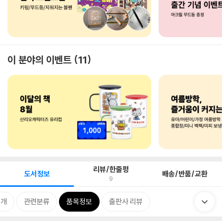
이 분야의 이벤트
11
리뷰/한줄평
도서정보
배송/반품/교환
9
소개
관련분류
품목정보
출판사 리뷰