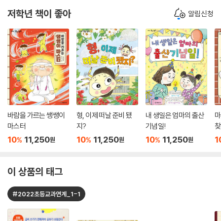
저학년 책이 좋아
알림신청
바람을 가르는 쌩쌩이
형, 이제 떠날 준비 됐
내 생일은 엄마의 출산
마
마스터
지?
기념일!
찾
10
11,250
10
11,250
10
11,250
1
%
%
%
원
원
원
이 상품의 태그
#2022초등교과연계_1-1