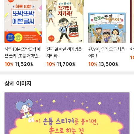
하루 10분 또박또박 예
진짜 일 학년 책가방을
괜찮아, 우리 모두 처음
학
쁜 글씨 (초등 저학년
지켜라!
이야!
1
용)
10
11,520
10
11,700
10
13,500
%
%
%
원
원
원
상세 이미지