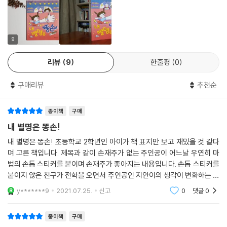
지키는 과정에서 절친한 친구들과 멀어지기까지 합니다. 지안이는 다시 똥
손으로 돌아오며 이제 친구들과 비밀을 쌓아 두지 않아도 된다는 사실에
홀가분해집니다. 이 과정을 통해 우정을 지키기 위해서는 서로의 마음을
나누는 게 중요하다는 사실을 깨닫지요.
9
초등학교 저학년은 자존감을 형성하는 시기입니다. 다른 사람을 통해서 자
리뷰
9
한줄평
0
신의 존재를 인지하고 친구와 비교하며 자기를 긍정하게 되지요. 이때 나
를 사랑하는 법을 가르쳐 주는 것이 중요합니다.
구매리뷰
추천순
여러분은 어떤가요? 내게 이미 충분한 장점이 있는데도 남의 장점만 보고
종이책
구매
있지 않나요? 다른 사람을 부러워하다가 정작 나의 소중한 것을 놓치고 있
진 않나요? 하지만 지안이가 깨달은 것처럼 여러분도 알게 되었을 거예요.
내 별명은 똥손!
세상에서 가장 소중한 건 바로 ‘나’라는 것을요.
내 별명은 똥손! 초등학교 2학년인 아이가 책 표지만 보고 재밌을 것 같다
--- 「작가의 말」 중에서
며 고른 책입니다. 제목과 같이 손재주가 없는 주인공이 어느날 우연히 마
법의 손톱 스티커를 붙이며 손재주가 좋아지는 내용입니다. 손톱 스티커를
친구와 비교하며 부족한 점을 찾는 것이 아니라 다름을 인정하고 스스로의
붙이지 않은 친구가 전학을 오면서 주인공인 지안이의 생각이 변화하는 과
모습을 긍정적으로 바라보아야 마음이 건강한 아이로 자랄 수 있습니다.
정을 그린 책입니다. 친구들이 똥손이라고 놀리는데도 기죽지않고, 씩씩하
y*******9
2021.07.25.
신고
0
댓글
0
게 지내는
《내 별명은 똥손》을 통해 아이들이 스스로를 긍정적으로 바라보고 자신을
사랑할 수 있도록 도와주시기 바랍니다.
종이책
구매