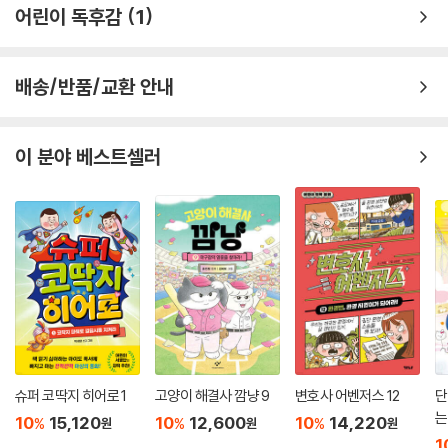
어린이 독후감
1
배송/반품/교환 안내
이 분야 베스트셀러
슈퍼 코딱지 히어로 1
고양이 해결사 깜냥 9
변호사 어벤저스 12
단
는
10
15,120
10
12,600
10
14,220
%
%
%
원
원
원
1