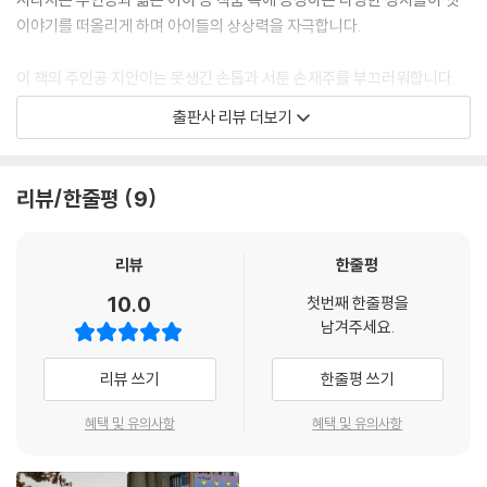
이야기를 떠올리게 하며 아이들의 상상력을 자극합니다.
이 책의 주인공 지안이는 못생긴 손톱과 서툰 손재주를 부끄러워합니다.
그러나 지안이와 이름뿐만 아니라 똥손인 것마저 같은 전학생 ‘지안 투’는
출판사 리뷰 더보기
똥손임을 부끄러워하지 않고, 아이들의 짓궂은 장난도 척척 받아넘깁니다.
지안이는 지안 투를 통해 자기 모습을 있는 그대로 받아들이고 인정할 때
진정으로 행복할 수 있음을 알게 됩니다.
리뷰/한줄평
9
원래의 내 손으로 돌아가면 예쁘게 머리를 땋을 수도 없고 예쁜 팔찌를 만
들 수도 없을 거예요. 하지만 똥손이라 남들보다 느리고 잘 못 해도, 내가
리뷰
한줄평
하고 싶은 건 다 했던 것 같아요. 친구들보다 손재주는 없지만 힘이 세서 피
10.0
첫번째 한줄평을
구도 잘했고요. 사람이 모든 일을 다 잘할 순 없잖아요.
남겨주세요.
--- p.71
리뷰 쓰기
한줄평 쓰기
종이접기를 잘하는 친구, 공기놀이를 잘하는 친구가 있듯, 힘 센 자신은 피
구를 잘한다는 사실을 깨달으며, 모든 것을 다 잘할 수 없음을 인정하고 자
혜택 및 유의사항
혜택 및 유의사항
신의 장점을 들여다보지요. 주인공은 금손이 되면서 친구들의 관심을 끌긴
했지만, 진정으로 마음을 터놓을 순 없었습니다. 금손이 되기 위한 비밀을