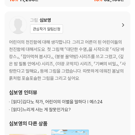
그림
심보영
관심작가 알림신청
어린이의 천진함에 대해 생각합니다. 그리고 어른이 된 어린이들의
천진함에 대해서도요. 첫 그림책 『대단한 수염』을 시작으로 『식당 바
캉스』, 『잡아먹혀 봅시다』, 〈붕붕 꿀약방〉 시리즈를 쓰고 그렸고, 〈깊
은 밤 필통 안에서〉 시리즈, 〈야광 코딱지〉 시리즈, 『기뻐의 비밀』, 『사
랑한다고 말해요』 등에 그림을 그렸습니다. 따뜻하게 데워진 봄날의
흙처럼 포슬포슬한 그림을 그리고 싶어요.
심보영
인터뷰
[읽다]
김다노 작가, 어린이의 이별을 말하다 | 예스24
[읽다]
느리게 사는 게 잘못인가요?
심보영
의 다른 상품