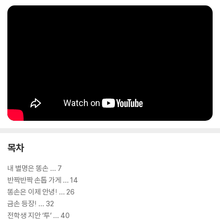
목차
내 별명은 똥손 … 7
반짝반짝 손톱 가게 … 14
똥손은 이제 안녕! … 26
금손 등장! … 32
전학생 지안 ‘투’ … 40