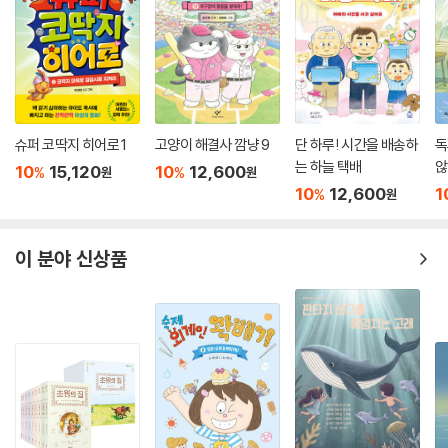
슈퍼 코딱지 히어로 1
고양이 해결사 깜냥 9
단 하루! 시간을 배송하
독
는 하늘 택배
않
10
15,120
10
12,600
%
%
원
원
10
12,600
1
%
원
이 분야 신상품