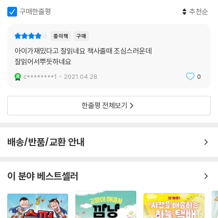
구매한줄평
추천순
종이책
구매
아이가재밌다고 잘읽네요 책사줄때 조심스러운데
잘읽어서뿌듯하네요
c********1
2021.04.28.
0
한줄평 전체보기
배송/반품/교환 안내
이 분야 베스트셀러