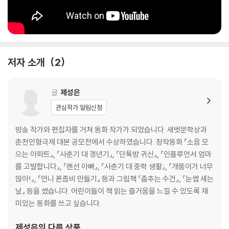
저자 소개
2
글
제성은
관심작가 알림신청
방송 작가와 편집자를 거쳐 동화 작가가 되었습니다. 새벗문학상과
춘천인형극제 대본 공모전에서 수상하였습니다. 창작동화 『소음 모
으는 아파트』, 『사춘기 대 갱년기』, 『단톡방 귀신』, 『인플루언서 엄마
를 고발합니다』, 『랜선 아빠』, 『사춘기 대 중학 생활』, 『개똥이가 너무
많아!』, 『언니 폰좀비 만들기』 등과 그림책 『춤추는 수건』, 『눈썹 세는
날』 등을 썼습니다. 어린이들이 책 읽는 즐거움을 느낄 수 있도록 재
미있는 동화를 쓰고 싶습니다.
제성은
의 다른 상품