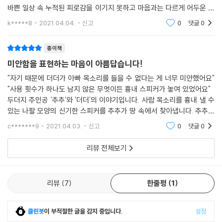
바쁜 일상 속 누적된 피로감을 이기지 못하고 마음과는 다르게 어두운 표
정과 날이 선 말투로 아이들에게 대했던 모양이다.
k*****8
2021.04.04.
신고
0
댓글
0
종이책
미안함을 표현하는 마음이 아름답습니다!
"자기 때문에 더더가 아빠 목소리를 들을 수 없다는 게 너무 미안했어요"
"사용 횟수가 하나도 남지 않은 무엇이든 흉내 스피커가 놓여 있었어요"
두더지 주인공 '추추'와 '더더'의 이야기입니다. 사람 목소리를 흉내 낼 수
있는 나팔 모양의 신기한 스피커를 추추가 땅 속에서 찾아냅니다. 추추는
자신과 놀아주지 않는 가족들을 골탕 먹이기 위해 사용합니다. 사용 횟수
c*******9
2021.04.03.
신고
0
댓글
0
는 제한되
리뷰 전체보기
리뷰
7
한줄평
1
클린봇
이 부적절한 글을 감지 중입니다.
설정