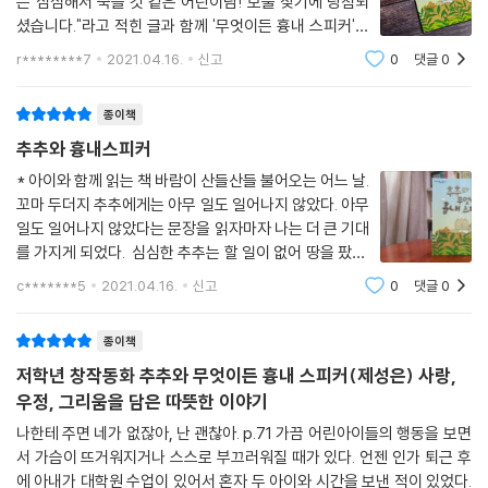
는"심심해서 죽을 것 같은 어린이님! 보물 찾기에 당첨되
셨습니다."라고 적힌 글과 함께 '무엇이든 흉내 스피커'를
발견했지요.'무엇이든 흉내 스피커'는 사진으로 입과 목의
r********7
2021.04.16.
신고
0
댓글
0
구조를 입력하면목소리를 똑같이 흉내 낼 수 있는 성대모
사 스피커래요.사용 가능 횟수가 10번이나
종이책
추추와 흉내스피커
* 아이와 함께 읽는 책 바람이 산들산들 불어오는 어느 날.
꼬마 두더지 추추에게는 아무 일도 일어나지 않았다. 아무
일도 일어나지 않았다는 문장을 읽자마자 나는 더 큰 기대
를 가지게 되었다. 심심한 추추는 할 일이 없어 땅을 팠다.
두더지니까. ㅋㅋ 땅을 파다가 발견한 것은 바로 흉내 스
c*******5
2021.04.16.
신고
0
댓글
0
피커. [심심해서 죽을 것 같은 어린이]에게 선물한다는 스
피커를 들고 추추
종이책
저학년 창작동화 추추와 무엇이든 흉내 스피커(제성은) 사랑,
우정, 그리움을 담은 따뜻한 이야기
나한테 주면 네가 없잖아, 난 괜찮아. p.71 가끔 어린아이들의 행동을 보면
서 가슴이 뜨거워지거나 스스로 부끄러워질 때가 있다. 언젠 인가 퇴근 후
에 아내가 대학원 수업이 있어서 혼자 두 아이와 시간을 보낸 적이 있었다.