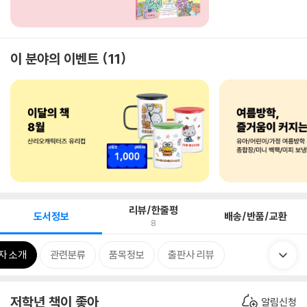
이 분야의 이벤트
11
리뷰/한줄평
도서정보
배송/반품/교환
8
자 소개
관련분류
품목정보
출판사 리뷰
저학년 책이 좋아
알림신청