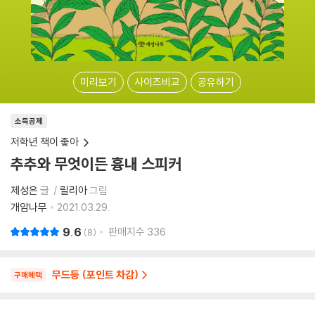
미리보기
사이즈비교
공유하기
소득공제
저학년 책이 좋아
추추와 무엇이든 흉내 스피커
제성은
글
릴리아
그림
개암나무
2021.03.29.
9.6
판매지수
336
8
무드등 (포인트 차감)
구매혜택