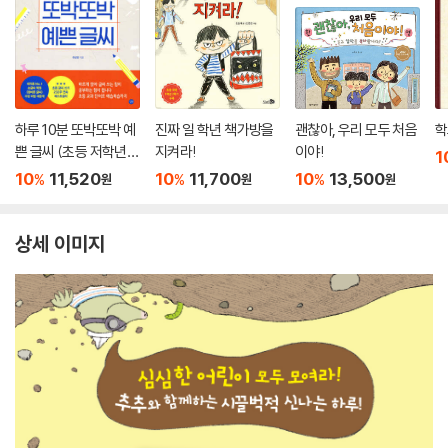
하루 10분 또박또박 예
진짜 일 학년 책가방을
괜찮아, 우리 모두 처음
학
쁜 글씨 (초등 저학년
지켜라!
이야!
1
용)
10
11,520
10
11,700
10
13,500
%
%
%
원
원
원
상세 이미지