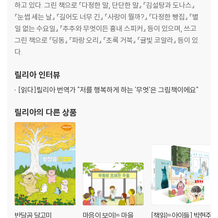
하고 있다. 그린 책으로 『다정한 말, 단단한 말』 『김설탕과 도나스』
『눈썹 세는 날』 『길어도 너무 긴』 『사랑이 뭘까?』 『다정한 빵집』 『별
일 없는 수요일』 『추추와 무엇이든 흉내 스피커』 등이 있으며, 쓰고
그린 책으로 『딩동』 『파랑 오리』 『초록 거북』 『귤빛 코알라』 등이 있
다.
릴리아
인터뷰
[읽다]
릴리아 번역가 "저를 행복하게 하는 '무엇'은 그림책이에요"
릴리아
의 다른 상품
반달곰 달고미
마음이 보이는 마을
[책읽는아이들] 박현주