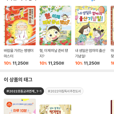
바람을 가르는 쌩쌩이
형, 이제 떠날 준비 됐
내 생일은 엄마의 출산
마
마스터
지?
기념일!
찾
10
11,250
10
11,250
10
11,250
1
%
%
%
원
원
원
이 상품의 태그
#2022초등교과연계_1-1
#2022아침독서추천도서