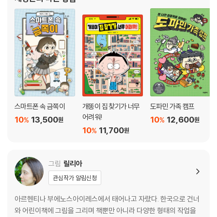
스마트폰 속 금쪽이
개똥이 집 찾기가 너무
도파민 가족 캠프
어려워!
10
13,500
10
12,600
%
%
원
원
10
11,700
%
원
그림
릴리아
관심작가 알림신청
아르헨티나 부에노스아이레스에서 태어나고 자랐다. 한국으로 건너
와 어린이책에 그림을 그리며 책뿐만 아니라 다양한 형태의 작업을