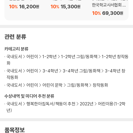
한국학교사서협회 교
10
16,200
10
15,300
%
%
원
원
육국장 추천 초등 3~4
10
69,300
%
원
학년 세트
관련 분류
카테고리 분류
국내도서
어린이
1-2학년
1-2학년 그림/동화책
1-2학년 창작동
화
국내도서
어린이
3-4학년
3-4학년 그림/동화책
3-4학년 창
작동화
국내도서
어린이
어린이 문학
그림/동화책
창작동화
수상내역 및 미디어 추천 분류
국내도서
행복한아침독서/책둥이 추천
2022년
어린이용(1-2학
년)
품목정보