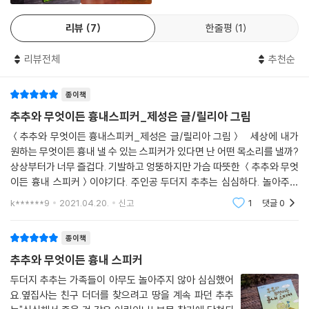
커’를 이용해 골탕 먹이려고 합니다. 그러나 가족들의 속사정을 알고는, 재
리뷰
7
한줄평
1
치 있는 행동으로 가족들에게 즐거운 휴일을 선물해 주지요. 또한 친구 더
더도 추추를 위해 한 번 남은 흉내 스피커를 주저하지 않고 양보합니다. 이
리뷰전체
추천순
처럼 추추와 더더의 훈훈한 마음과 순수한 우정을 통해 상대방을 이해하고
공감하는 일의 중요성을 배울 수 있습니다.
종이책
요즘 대한민국은 ‘갈등 공화국’이라고 불립니다. 코로나19 사태가 길어지
추추와 무엇이든 흉내스피커_제성은 글/릴리아 그림
면서 사회 곳곳에서 갈등이 격화되고 있지요. 더욱 큰 문제는 세대, 계층,
＜추추와 무엇이든 흉내스피커_제성은 글/릴리아 그림＞ 세상에 내가
정치 이념에 의한 갈등뿐만 아니라 생활 속에서 일어나는 ‘일상의 갈등’이
원하는 무엇이든 흉내 낼 수 있는 스피커가 있다면 난 어떤 목소리를 낼까?
점차 늘어나고 있다는 점입니다. 단 하나라도 손해 보지 않겠다는 마음이
상상부터가 너무 즐겁다. 기발하고 엉뚱하지만 가슴 따뜻한 ＜추추와 무엇
아니라 ‘나부터’ 배려하겠다는 마음가짐이 절실한 때입니다.《추추와 무엇
이든 흉내 스피커＞이야기다. 주인공 두더지 추추는 심심하다. 놀아주지
이든 흉내 스피커》를 읽고 가족과 친구를 이해하고 배려하는 마음가짐을
않은 엄마, 아빠, 형이 미워 혼자 집을 나와 땅을 파다가 보물상자를 발견한
k******9
2021.04.20.
신고
1
댓글
0
다. 그
일깨우기 바랍니다.
종이책
추추와 무엇이든 흉내 스피커
두더지 추추는 가족들이 아무도 놀아주지 않아 심심했어
요.옆집사는 친구 더더를 찾으려고 땅을 계속 파던 추추