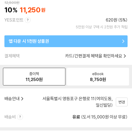
12,500
원
10
11,250
YES포인트
620원 (5%)
5만원 이상 구매 시 2천원 추가 적립
앱 다운 시 1천원 상품권
결제혜택
카드/간편결제 혜택을 확인하세요
종이책
eBook
11,250
원
8,750
원
배송안내
서울특별시 영등포구 은행로 11(여의도동,
변경
일신빌딩)
배송비
유료
(도서 15,000원 이상 무료)