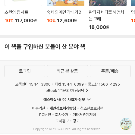
초원의 집 세트
숙제 외계인 곽배기 2
판타지 바다를 헤엄치
명
는 고래
10
117,000
10
12,600
1
%
%
원
원
18,000
원
이 책을 구입하신 분들이 산 분야 책
로그인
최근 본 상품
주문/배송
고객센터 1544-3800
티켓 1544-6399
중고샵 1566-4295
eBook 1:1문의/채팅상담
예스이십사(주) 사업자 정보
이용약관
개인정보처리방침
청소년보호정책
PC버전
회사소개
거래처관계자께
도서홍보
광고
Copyright © YES24 Corp. All Rights Reserved.
MATOM14