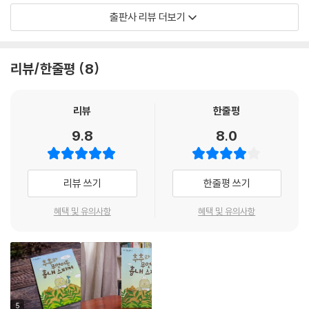
꼬마 두더지 추추의 시끌벅적한 하루!
출판사 리뷰 더보기
《추추와 무엇이든 흉내 스피커》는 심심한 꼬마 두더지 추추가 성대모사 스
피커인 '무엇이든 흉내 스피커'를 발견하면서 벌어지는 이야기를 담은 창
리뷰/한줄평
8
작 동화입니다. 이 과정에서 가족의 사랑과 상대방을 배려하는 마음을 배
웁니다.
리뷰
한줄평
《추추와 무엇이든 흉내 스피커》는 그간 《사춘기 대 갱년기》, 《춤추는 수
9.8
8.0
건》 등으로 분야와 대상을 넘나들며 다양한 작품을 선보인 제성은 작가의
신작입니다. 기발한 상상력과 탄탄한 문장으로 매 작품을 발표할 때마다
아이들의 시선을 단박에 사로잡은 작가의 역량이 어김없이 발휘된 작품이
리뷰 쓰기
한줄평 쓰기
지요. 특히 사진만 갖다 대면 목소리를 똑같이 흉내 낼 수 있는 ‘흉내 스피
커’라는 신선한 소재는 독자들의 상상력을 더욱 자극합니다. 사장님과 선
혜택 및 유의사항
혜택 및 유의사항
생님의 목소리를 흉내 내는 장면은 마치 가려운 곳을 시원하게 긁어 주듯
유쾌함을 불러일으키지요. 릴리아 작가의 아기자기하고 섬세한 삽화는 요
즘 아이들에게 익숙하지 않은 두더지를 친근하게 느끼도록 도와줍니다. 또
한 유머와 감동을 모두 담은 이 동화를 더욱 탄탄하게 받쳐주지요.
이 책의 등장인물은 남을 배려하는 따뜻한 마음을 갖추었습니다. 추추는
피곤하고 귀찮다는 이유로 자신과 놀아 주지 않는 가족들을 ‘흉내 스피
5