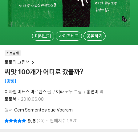
미리보기
사이즈비교
공유하기
소득공제
토토의 그림책
씨앗 100개가 어디로 갔을까?
양장
이자벨 미뇨스 마르틴스
글
야라 코누
그림
홍연미
역
토토북
2018.06.08.
원서
Cem Sementes que Voaram
9.6
판매지수
1,620
20