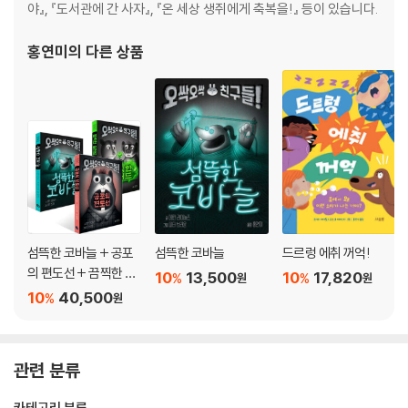
야』, 『도서관에 간 사자』, 『온 세상 생쥐에게 축복을!』 등이 있습니다.
홍연미
의 다른 상품
섬뜩한 코바늘 + 공포
섬뜩한 코바늘
드르렁 에취 꺼억!
의 편도선 + 끔찍한 샐
10
13,500
10
17,820
%
%
원
원
러드 세트
10
40,500
%
원
관련 분류
카테고리 분류