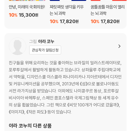
안녕, 미래의 국회의원!
찌릿찌릿 생각을 키우
꿈틀꿈틀 마음이 열리
는 뇌 과학
는 뇌 과학
10
15,300
%
원
10
17,820
10
17,820
%
%
원
원
그림
야라 코누
관심작가 알림신청
친구들을 위해 요리하는 것을 좋아하는 브라질의 일러스트레이터로,
포루투갈에서 활발하게 활동하고 있습니다. 상파울루 주립대학교에
서 약학을, 디자인스쿨 이스콜라 파나미리카나 지아르테에서 디자인
및 커뮤니케이션을 공부했으며, 2013년에 《섬》으로 볼로냐아동도
서전 라가치상을 받았습니다. 이외에도 나미콩쿠르 동상, 포르투갈
비사이아 바헤투상, 스페인 콤포스텔라 국제그림책상 등 세계 유수
의 상을 휩쓸었습니다. 그린 책으로 《씨앗 100개가 어디로 갔을까》,
《이미지》, 《작은 파도》 등이 있습니다.
야라 코누
의 다른 상품