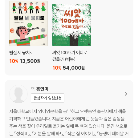
털실 세 뭉치로
씨앗 100개가 어디로
갔을까 (빅북)
10
13,500
%
원
10
54,000
%
원
역
홍연미
관심작가 알림신청
서울대학교에서 영어영문학을 공부하고 오랫동안 출판사에서 책을
기획하고 만들었습니다. 지금은 어린이에게 큰 웃음과 깊은 감동을
주는 책을 찾아 우리말로 옮기는 일에 푹 빠져 있습니다. 옮긴 책으로
는 『성적표』, 『기분을 말해 봐!』, 『작은 집 이야기』, 『동생이 태어날 거