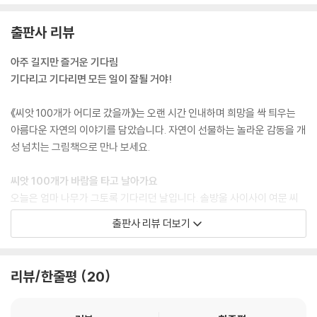
출판사 리뷰
아주 길지만 즐거운 기다림
기다리고 기다리면 모든 일이 잘될 거야!
《씨앗 100개가 어디로 갔을까》는 오랜 시간 인내하며 희망을 싹 틔우는
아름다운 자연의 이야기를 담았습니다. 자연이 선물하는 놀라운 감동을 개
성 넘치는 그림책으로 만나 보세요.
씨앗 100개가 바람을 타고 날아가요
오늘은 엄마 나무가 그토록 기다리던 날입니다. 솔방울 사이사이 여문 씨
앗들이 바람을 타고 멀리 날아가기에 완벽한 날이지요. 엄마 나무는 이날
출판사 리뷰 더보기
이 오기까지 희망을 품고 매서운 추위와 타는 듯한 더위를 묵묵히 견뎠습
니다. 그러나 이를 어쩌면 좋을까요? 100개의 씨앗들에게 생각지 못한 위
기가 닥쳤답니다!
리뷰/한줄평
20
점점 줄어드는 씨앗의 개수!
《씨앗 100개가 어디로 갔을까》는 씨앗들에게 닥친 시련과 하나하나 마주