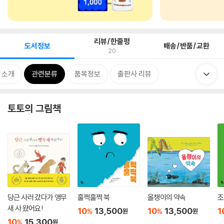
리뷰/한줄평
도서정보
배송/반품/교환
20
 소개
관련분류
품목정보
출판사 리뷰
토토의 그림책
당근 사러 갔다가 앵무
훌쩍훌쩍 북
올챙이의 약속
조
새 사 왔어요!
10
13,500
10
13,500
1
%
%
원
원
10
15,300
%
원