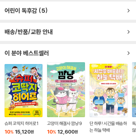
어린이 독후감
5
배송/반품/교환 안내
이 분야 베스트셀러
슈퍼 코딱지 히어로 1
고양이 해결사 깜냥 9
단 하루! 시간을 배송하
독
는 하늘 택배
않
10
15,120
10
12,600
%
%
원
원