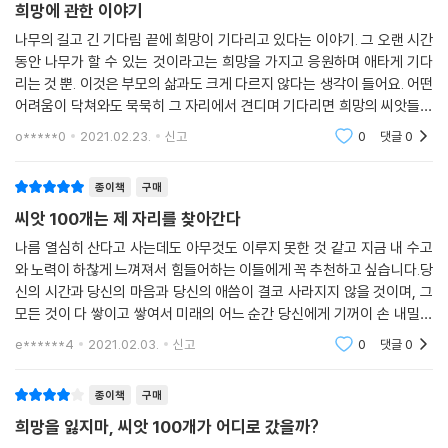
작가는 뻔해 보일 수 있는 씨앗의 여행을 감각적이고 익살맞게 표현해 책
희망에 관한 이야기
의 재미를 더했지요. 그러면서도 희망을 잃지 않고 인내하는 자연의 의연
나무의 길고 긴 기다림 끝에 희망이 기다리고 있다는 이야기. 그 오랜 시간
함과 꿋꿋한 의지에 깊이 감동할 수 있게 이끕니다.
동안 나무가 할 수 있는 것이라고는 희망을 가지고 응원하며 애타게 기다
리는 것 뿐. 이것은 부모의 삶과도 크게 다르지 않다는 생각이 들어요. 어떤
자연은 언제나 우리에게 겸손과 인내, 희망의 미덕을 묵묵히 들려줍니다.
어려움이 닥쳐와도 묵묵히 그 자리에서 견디며 기다리면 희망의 씨앗들이
이 책은 이러한 자연의 노래를 아이들의 눈높이에서 깜찍하게 들려주지요.
새싹으로 새나무로 돌아올 날이 있다는 사실에 너무 위로 받는 책입니다.
o*****0
2021.02.23.
신고
0
댓글
0
흡입력 있는 구성과 놀라운 반전이 기다리는 《씨앗 100개가 어디로 갔을
까》로 아이들에게 희망과
종이책
구매
씨앗 100개는 제 자리를 찾아간다
나름 열심히 산다고 사는데도 아무것도 이루지 못한 것 같고 지금 내 수고
와 노력이 하찮게 느껴져서 힘들어하는 이들에게 꼭 추천하고 싶습니다.당
신의 시간과 당신의 마음과 당신의 애씀이 결코 사라지지 않을 것이며, 그
모든 것이 다 쌓이고 쌓여서 미래의 어느 순간 당신에게 기꺼이 손 내밀어
줄 거라고 말해주는 책이라고 생각합니다.그림책이 아이들만 보는 책이라
e******4
2021.02.03.
신고
0
댓글
0
는 편견을 버
종이책
구매
희망을 잃지마, 씨앗 100개가 어디로 갔을까?