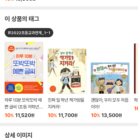
이 상품의 태그
#2022초등교과연계_1-1
하루 10분 또박또박 예
진짜 일 학년 책가방을
괜찮아, 우리 모두 처음
학
쁜 글씨 (초등 저학년
지켜라!
이야!
1
용)
10
11,520
10
11,700
10
13,500
%
%
%
원
원
원
상세 이미지