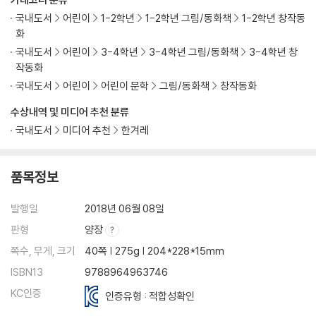
국내도서
어린이
1-2학년
1-2학년 그림/동화책
1-2학년 창작동
화
국내도서
어린이
3-4학년
3-4학년 그림/동화책
3-4학년 창
작동화
국내도서
어린이
어린이 문학
그림/동화책
창작동화
수상내역 및 미디어 추천 분류
국내도서
미디어 추천
한겨레
품목정보
발행일
2018년 06월 08일
판형
양장
쪽수, 무게, 크기
40쪽 | 275g | 204*228*15mm
ISBN13
9788964963746
KC인증
인증유형 : 적합성확인