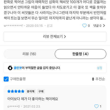
판화로 찍어낸 그림이 매력적인 삽화의 책씨앗 100개가 어디로 갔을까는
읽으면서 안타까운 마음이 들었다.아 차도로가고 아 결국 또 싹을 못틔우
겠구나아 이 씨앗들은 다 사라지는구나그런데 마지막 부분에서 반전처럼
싹이 트는걸 보면서 무슨 일이든 마지막까지 끝난게 아니라는 생각이 들었
다.희망을 가지고, 100개의 씨앗이 퍼진 것처럼 100번의 시도를 해봐야겠
w*********f
2020.03.15.
신고
0
댓글
0
다는 생각도 들었던
리뷰 전체보기
리뷰
16
한줄평
4
클린봇
이 부적절한 글을 감지 중입니다.
설정
구매한줄평
추천순
종이책
구매
아이보다 제가 더 좋아하는 책이에요
o*****0
2021.02.23.
1