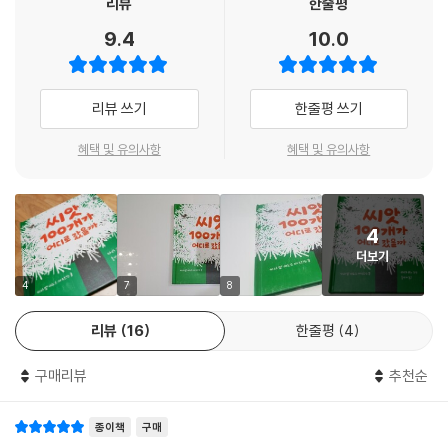
리뷰
한줄평
하면서 줄어드는 씨앗의 개수를 함께 세어 나가는 데 큰 묘미가 있습니다.
9.4
10.0
엄마 나무의 간절한 바람을 담아 무사히 착지하는 듯했던 100개의 씨앗 중
10개는 그만 도로 한복판에 떨어집니다. 20개는 강물에 빠지고 말아요. 2
5개는 새들이 콕콕 쪼아 먹어 버렸지요. 남은 씨앗 중에 10개는 다람쥐가
리뷰 쓰기
한줄평 쓰기
날름, 10개는 다람쥐처럼 폴짝폴짝 뛰어다니는 남자아이가 달랑 주워 가
고요.
혜택 및 유의사항
혜택 및 유의사항
독자들은 점점 줄어드는 씨앗의 숫자를 세어 나가며 과연 씨앗들이 무사히
살아남아 싹을 틔울 수 있을지 조바심 내게 되지요. 동시에 씨앗이 처한 곤
경에 같이 슬퍼하고 엄마 나무처럼 희망을 끈을 놓지 않는 자신을 발견하
4
게 될 것입니다.
더보기
흥미진진한 이야기와 감각적인 일러스트
4
7
8
이 책을 쓴 이자벨 미뇨스 마르틴스는 2015년 ‘포르투갈 최고의 어린이
리뷰
16
한줄평
4
책’ 상을 수상한 작가로 이 책의 원서《Cem sementes que voaram》을
출간한 출판사 ‘Planeta Tangerina'의 대표이기도 합니다. 독특한 시각
구매리뷰
추천순
과 천진한 발상으로 아이들의 호기심을 자극하는 이야기들을 만들어 왔지
요. 여기에 세련되고 발랄한 일러스트로 풀어 낸 야라 코누는 볼로냐 국제
종이책
구매
아동도서전에서 여러 차례 깊은 인상을 남긴 뛰어난 그림 작가입니다. 두