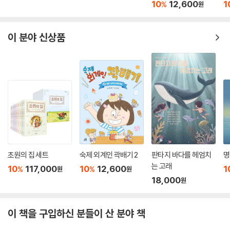
10
12,600
1
%
원
이 분야 신상품
초원의 집 세트
숙제 외계인 곽배기 2
판타지 바다를 헤엄치
명
는 고래
10
117,000
10
12,600
1
%
%
원
원
18,000
원
이 책을 구입하신 분들이 산 분야 책