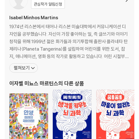
관심작가 알림신청
Isabel Minhos Martins
1974년 리스본에서 태어나 리스본 미술대학에서 커뮤니케이션 디
자인을 공부했습니다. 자신이 가장 좋아하는 일, 즉 글쓰기와 이야기
창작을 위해 1999년 젊은 화가들과 의기투합해 출판사 플라네타 탄
제리나(Planeta Tangerina)를 설립하여 어린이를 위한 도서, 잡
지, 애니메이션, 영화 등의 작가로 활동하고 있습니다. 어린 시절부터
단편, 시 그리고 편지쓰기를 좋아했고 지금까지 출판된 수십 편의 작
펼쳐보기
품들이 포르투갈뿐 아니라 해외에 소개되었습니다. 우리나라에 소개
된 그림책으로는 『두 가지 길』,『탁자는 탁자일 뿐일까?』,『느리게 빠
이자벨 미뇨스 마르틴스
의 다른 상품
르게』,『우리집에는』 등이 있습니다. 이자벨은