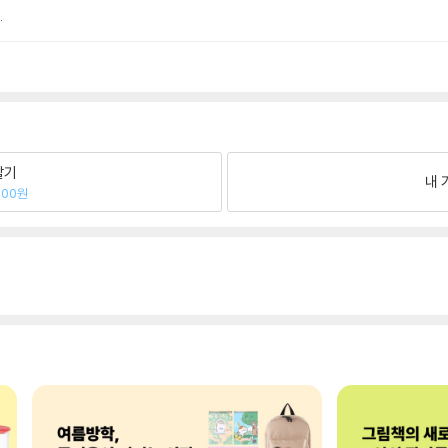
.
팔기
내 
300원