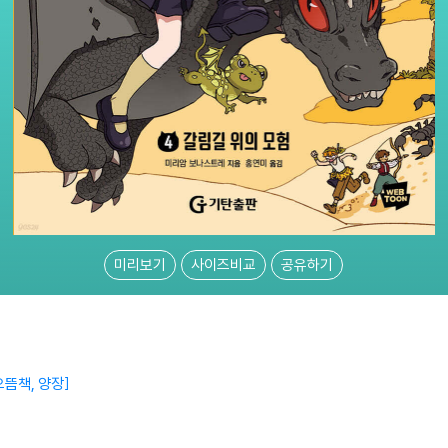
미리보기
사이즈비교
공유하기
뜸책, 양장