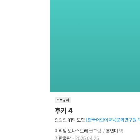
소득공제
후키 4
갈림길 위의 모험
한국어린이교육문화연구원 으
미리암 보나스트레
글그림
홍연미
역
기탄출판
2025.04.25.