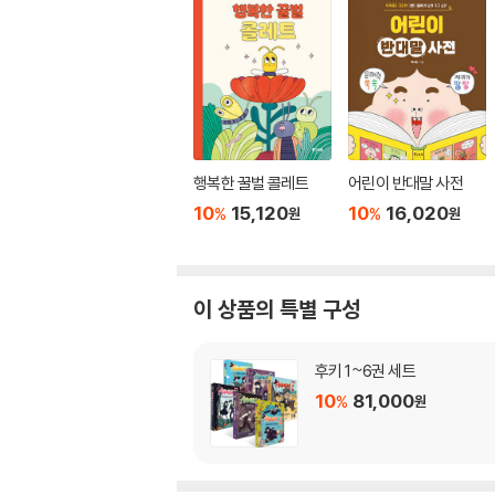
행복한 꿀벌 콜레트
어린이 반대말 사전
10
15,120
10
16,020
%
%
원
원
이 상품의 특별 구성
후키 1~6권 세트
10
81,000
%
원