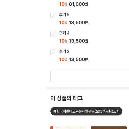
10
81,000
%
원
후키 5
10
13,500
%
원
후키 4
10
13,500
%
원
후키 3
10
13,500
%
원
이 상품의 태그
#한국어린이교육문화연구원〈으뜸책〉선정도서