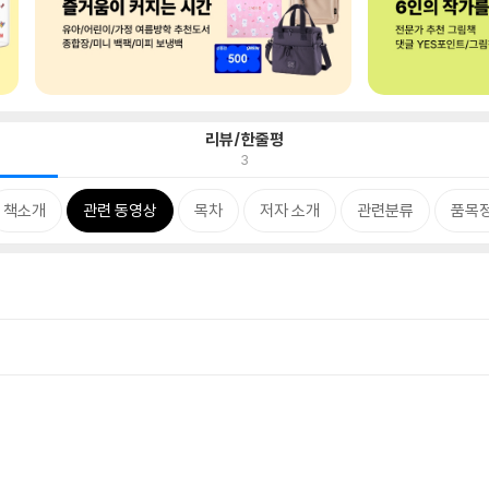
리뷰/한줄평
3
책소개
관련 동영상
목차
저자 소개
관련분류
품목