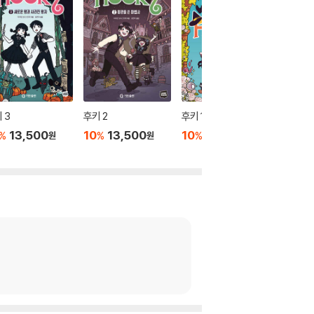
 3
후키 2
후키 1
행복한 
13,500
10
13,500
10
13,500
10
1
%
%
%
%
원
원
원