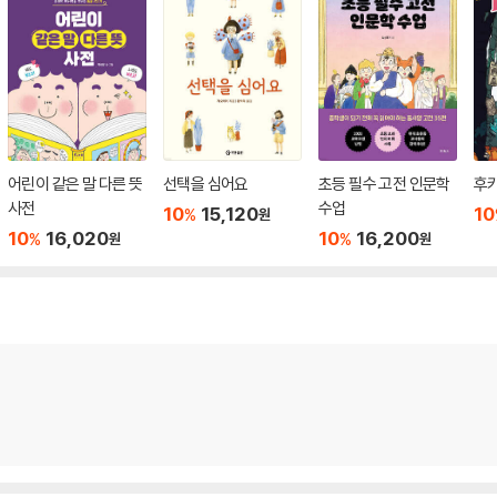
어린이 같은 말 다른 뜻
선택을 심어요
초등 필수 고전 인문학
후키
사전
수업
10
15,120
10
%
원
10
16,020
10
16,200
%
%
원
원