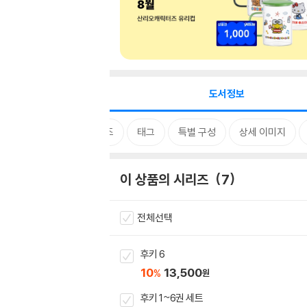
도서정보
시리즈
태그
특별 구성
상세 이미지
이 상품의 시리즈
7
전체선택
후키 6
10
13,500
%
원
후키 1~6권 세트