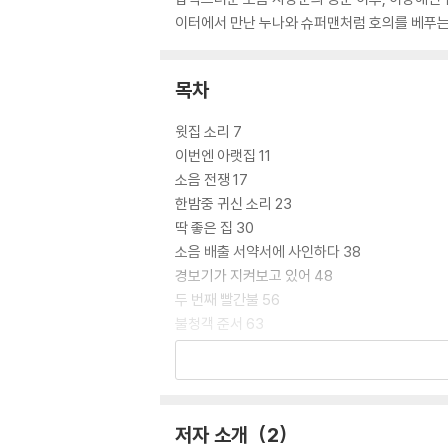
이터에서 만난 누나와 슈퍼맨처럼 호의를 베푸는
목차
윗집 소리 7
이번엔 아랫집 11
소음 전쟁 17
한밤중 귀신 소리 23
딱 좋은 집 30
소음 배출 서약서에 사인하다 38
경보기가 지켜보고 있어 48
두 번째 빨간불 56
불청객 준서 63
이웃집 슈퍼맨 72
집들이를 안 해서 78
손가락 대화 84
우리 집이 감옥 같다고? 91
저자 소개
2
다섯 번째 빨간불 98