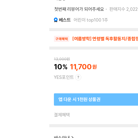
첫번째 리뷰어가 되어주세요
판매지수
2,022
베스트
어린이 top100 1주
[여름방학] 연령별 독후활동지/종합
구매혜택
13,000
원
10
11,700
YES포인트
앱 다운 시 1천원 상품권
결제혜택
배송안내