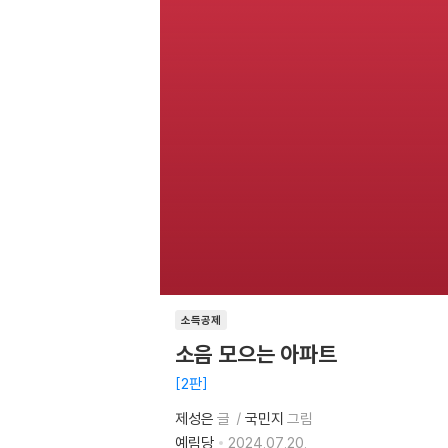
소득공제
소음 모으는 아파트
2판
제성은
글
국민지
그림
예림당
2024.07.20.