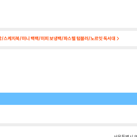
장/스케치북/미니 백팩/미피 보냉백/파스텔 텀블러/노르잇 독서대
서울특별시 영